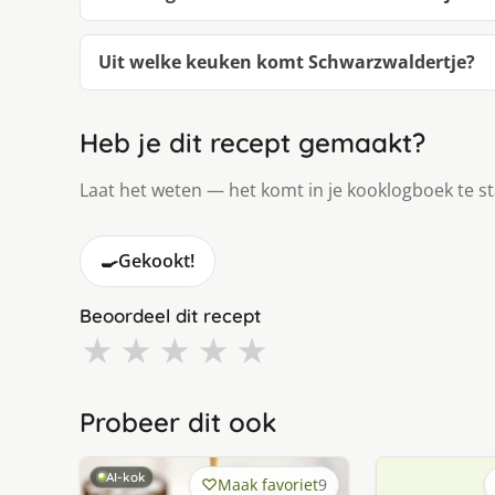
Uit welke keuken komt Schwarzwaldertje?
Heb je dit recept gemaakt?
Laat het weten — het komt in je kooklogboek te s
🍳
Gekookt!
Beoordeel dit recept
★
★
★
★
★
Probeer dit ook
AI-kok
Maak favoriet
9