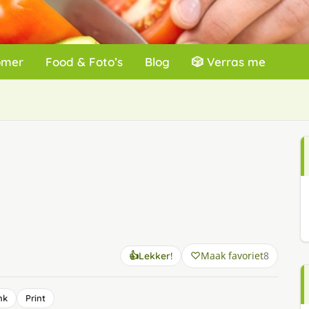
omer
Food & Foto’s
Blog
🎲 Verras me
Maak favoriet
8
👍
Lekker!
nk
Print