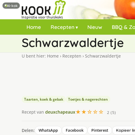
AI-kok
Home
Recepten
Nieuw
BBQ & Z
Schwarzwaldertje
U bent hier:
Home
›
Recepten
›
Schwarzwaldertje
Taarten, koek & gebak
Toetjes & nagerechten
★★☆☆☆
Recept van
deuxchapeaux
2 (5)
Delen:
WhatsApp
Facebook
Pinterest
Kopieer li