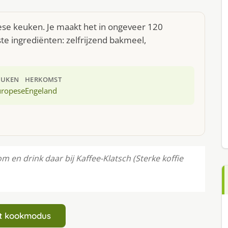
ese keuken. Je maakt het in ongeveer 120
te ingrediënten: zelfrijzend bakmeel,
EUKEN
HERKOMST
uropese
Engeland
en drink daar bij Kaffee-Klatsch (Sterke koffie
art kookmodus