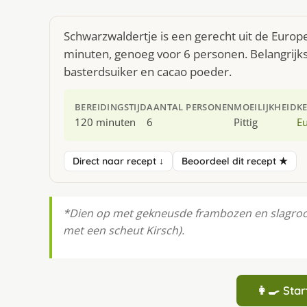
Schwarzwaldertje is een gerecht uit de Europ
minuten, genoeg voor 6 personen. Belangrijks
basterdsuiker en cacao poeder.
BEREIDINGSTIJD
AANTAL PERSONEN
MOEILIJKHEID
K
120 minuten
6
Pittig
E
Direct naar recept ↓
Beoordeel dit recept ★
*Dien op met gekneusde frambozen en slagroom 
met een scheut Kirsch).
👩‍🍳 St