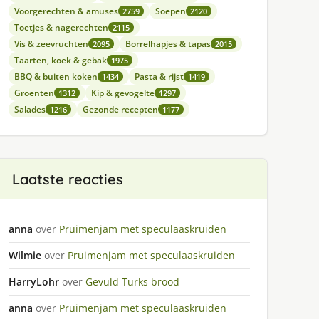
Voorgerechten & amuses
Soepen
2759
2120
Toetjes & nagerechten
2115
Vis & zeevruchten
Borrelhapjes & tapas
2095
2015
Taarten, koek & gebak
1975
BBQ & buiten koken
Pasta & rijst
1434
1419
Groenten
Kip & gevogelte
1312
1297
Salades
Gezonde recepten
1216
1177
Laatste reacties
anna
over
Pruimenjam met speculaaskruiden
Wilmie
over
Pruimenjam met speculaaskruiden
HarryLohr
over
Gevuld Turks brood
anna
over
Pruimenjam met speculaaskruiden