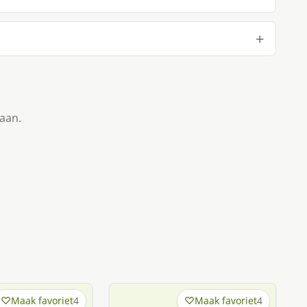
taan.
Maak favoriet
4
Maak favoriet
4