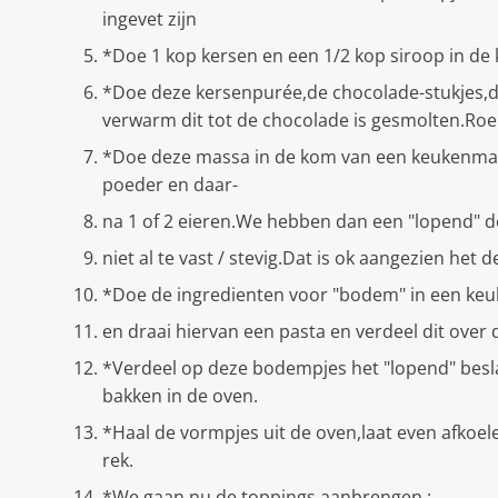
ingevet zijn
*Doe 1 kop kersen en een 1/2 kop siroop in d
*Doe deze kersenpurée,de chocolade-stukjes,d
verwarm dit tot de chocolade is gesmolten.Roer
*Doe deze massa in de kom van een keukenmac
poeder en daar-
na 1 of 2 eieren.We hebben dan een "lopend" 
niet al te vast / stevig.Dat is ok aangezien het d
*Doe de ingredienten voor "bodem" in een ke
en draai hiervan een pasta en verdeel dit over
*Verdeel op deze bodempjes het "lopend" besla
bakken in de oven.
*Haal de vormpjes uit de oven,laat even afkoel
rek.
*We gaan nu de toppings aanbrengen :