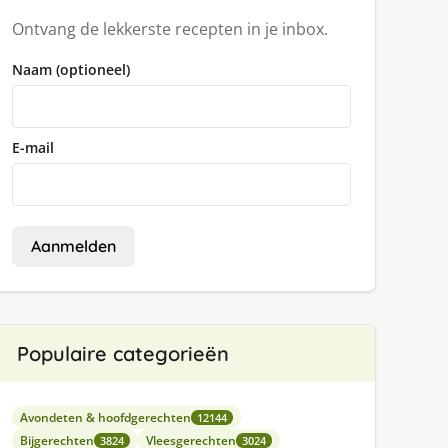
Ontvang de lekkerste recepten in je inbox.
Naam (optioneel)
E-mail
Aanmelden
Populaire categorieën
Avondeten & hoofdgerechten
12144
Bijgerechten
Vleesgerechten
3824
3024