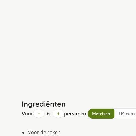
Ingrediënten
−
+
Voor
6
personen
Metrisch
US cups
Voor de cake :