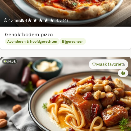
★★★★★
⏱ 45 min
👥 4
4.5 (4)
Gehaktbodem pizza
Avondeten & hoofdgerechten
Bijgerechten
AI-kok
Maak favoriet
6
👍