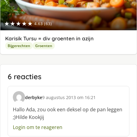
★★★★★
4.63 (63)
Karisik Tursu = div groenten in azijn
Bijgerechten
Groenten
6 reacties
derbyke
9 augustus 2013 om 16:21
s
c
Hallo Ada, zou ook een deksel op de pan leggen
h
;)Hilde Kookjij
r
e
Login om te reageren
e