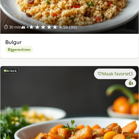
★★★★★
⏱ 30 min
👥 4
4.59 (90)
Bulgur
Bijgerechten
AI-kok
Maak favoriet
3
👍