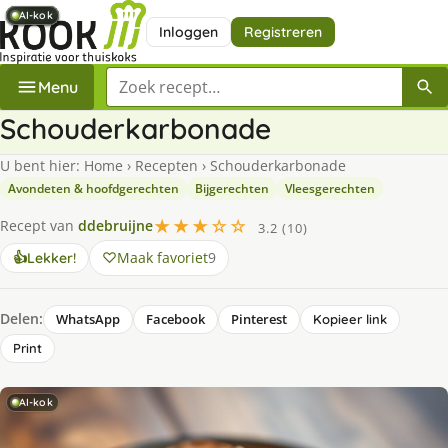
AI-kok
AI-kok
AI-kok
AI-kok
AI-kok
AI-kok
AI-kok
AI-kok
Inloggen
Registreren
Zoek een recept
Menu
Schouderkarbonade
U bent hier:
Home
›
Recepten
›
Schouderkarbonade
Avondeten & hoofdgerechten
Bijgerechten
Vleesgerechten
★★★☆☆
Recept van
ddebruijne
3.2 (10)
Maak favoriet
9
👍
Lekker!
Delen:
WhatsApp
Facebook
Pinterest
Kopieer link
Print
AI-kok