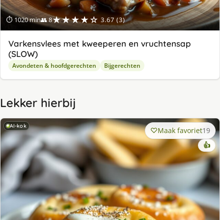
★★★★☆
⏱ 1020 min
👥 8
3.67 (3)
Varkensvlees met kweeperen en vruchtensap
(SLOW)
Avondeten & hoofdgerechten
Bijgerechten
Lekker hierbij
AI-kok
Maak favoriet
19
👍