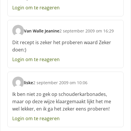
h
Login om te reageren
r
e
e
f
Van Walle Jeanine
2 september 2009 om 16:29
:
s
c
Dit recept is zeker het proberen waard Zeker
h
doen:)
r
e
Login om te reageren
e
f
:
liske
2 september 2009 om 10:06
s
c
Ik ben niet zo gek op schouderkarbonades,
h
maar op deze wijze klaargemaakt lijkt het me
r
wel lekker, en ik ga het zeker eens proberen!
e
e
Login om te reageren
f
: