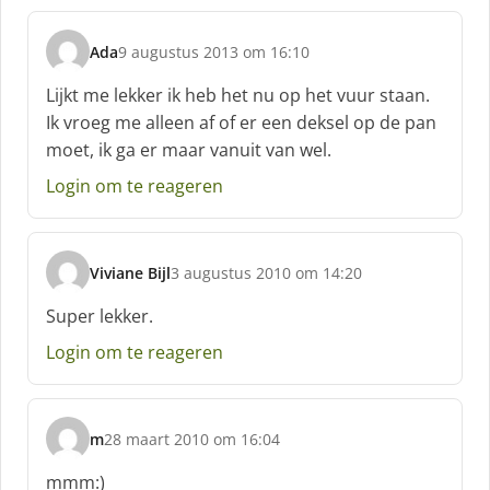
f
:
Ada
9 augustus 2013 om 16:10
s
c
Lijkt me lekker ik heb het nu op het vuur staan.
h
Ik vroeg me alleen af of er een deksel op de pan
r
moet, ik ga er maar vanuit van wel.
e
e
Login om te reageren
f
:
Viviane Bijl
3 augustus 2010 om 14:20
s
c
Super lekker.
h
Login om te reageren
r
e
e
f
m
28 maart 2010 om 16:04
:
s
c
mmm:)