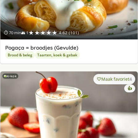
★★★★★
⏱ 70 min
👥 1
4.62 (101)
Pogaça = broodjes (Gevulde)
Brood & beleg
Taarten, koek & gebak
AI-kok
Maak favoriet
4
👍