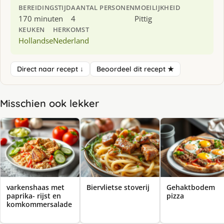
BEREIDINGSTIJD
AANTAL PERSONEN
MOEILIJKHEID
170 minuten
4
Pittig
KEUKEN
HERKOMST
Hollandse
Nederland
Direct naar recept ↓
Beoordeel dit recept ★
Misschien ook lekker
varkenshaas met
Biervlietse stoverij
Gehaktbodem
paprika- rijst en
pizza
komkommersalade