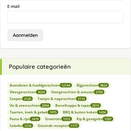
E-mail
Aanmelden
Populaire categorieën
Avondeten & hoofdgerechten
Bijgerechten
12144
3824
Vleesgerechten
Voorgerechten & amuses
3024
2759
Soepen
Toetjes & nagerechten
2120
2115
Vis & zeevruchten
Borrelhapjes & tapas
2094
2015
Taarten, koek & gebak
BBQ & buiten koken
1975
1434
Pasta & rijst
Groenten
Kip & gevogelte
1419
1312
1297
Salades
Gezonde recepten
1216
1177