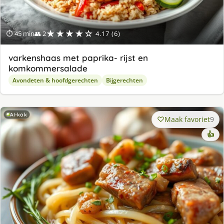
★★★★☆
⏱ 45 min
👥 2
4.17 (6)
varkenshaas met paprika- rijst en
komkommersalade
Avondeten & hoofdgerechten
Bijgerechten
AI-kok
Maak favoriet
9
👍