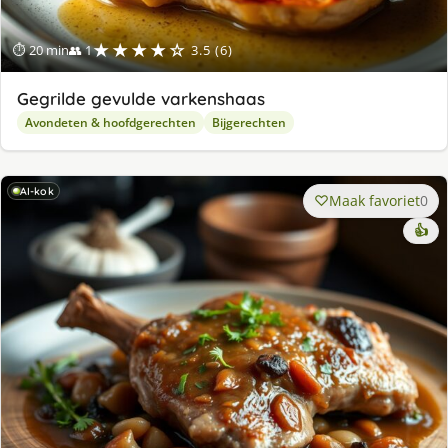
★★★★☆
⏱ 20 min
👥 1
3.5 (6)
Gegrilde gevulde varkenshaas
Avondeten & hoofdgerechten
Bijgerechten
AI-kok
Maak favoriet
0
👍