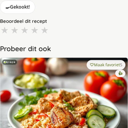
🍳
Gekookt!
Beoordeel dit recept
★
★
★
★
★
Probeer dit ook
AI-kok
Maak favoriet
5
👍