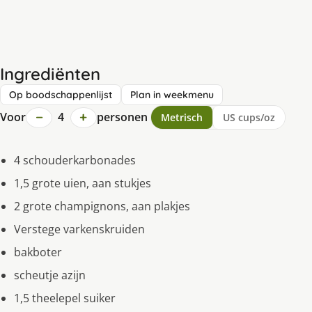
Ingrediënten
Op boodschappenlijst
Plan in weekmenu
−
+
Voor
4
personen
Metrisch
US cups/oz
4 schouderkarbonades
1,5 grote uien, aan stukjes
2 grote champignons, aan plakjes
Verstege varkenskruiden
bakboter
scheutje azijn
1,5 theelepel suiker