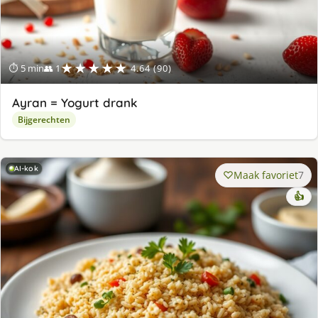
★★★★★
⏱ 5 min
👥 1
4.64 (90)
Ayran = Yogurt drank
Bijgerechten
AI-kok
Maak favoriet
7
👍