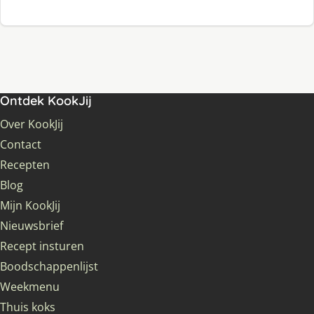
Ontdek KookJij
Over KookJij
Contact
Recepten
Blog
Mijn KookJij
Nieuwsbrief
Recept insturen
Boodschappenlijst
Weekmenu
Thuis koks