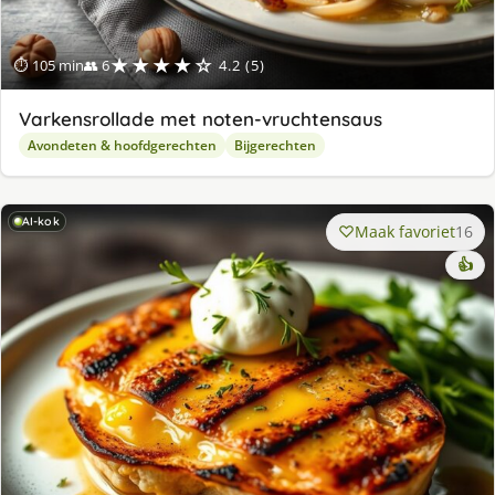
★★★★☆
⏱ 105 min
👥 6
4.2 (5)
Varkensrollade met noten-vruchtensaus
Avondeten & hoofdgerechten
Bijgerechten
AI-kok
Maak favoriet
16
👍