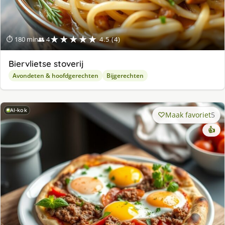
★★★★★
⏱ 180 min
👥 4
4.5 (4)
Biervlietse stoverij
Avondeten & hoofdgerechten
Bijgerechten
AI-kok
Maak favoriet
5
👍