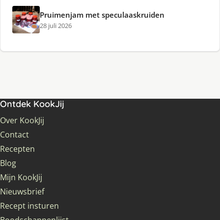
Pruimenjam met speculaaskruiden
28 juli 2026
Ontdek KookJij
Over KookJij
Contact
Recepten
Blog
Mijn KookJij
Nieuwsbrief
Recept insturen