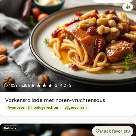
👍
★★★★☆
⏱ 105 min
👥 6
4.2 (5)
Varkensrollade met noten-vruchtensaus
Avondeten & hoofdgerechten
Bijgerechten
AI-kok
Maak favoriet
0