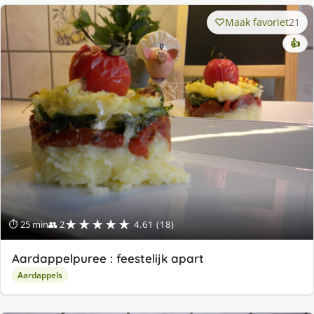
Maak favoriet
21
👍
★★★★★
⏱ 25 min
👥 2
4.61 (18)
Aardappelpuree : feestelijk apart
Aardappels