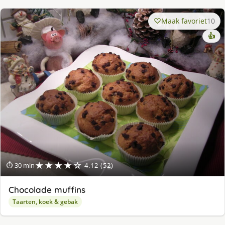
Maak favoriet
10
👍
★★★★☆
⏱ 30 min
4.12 (52)
Chocolade muffins
Taarten, koek & gebak