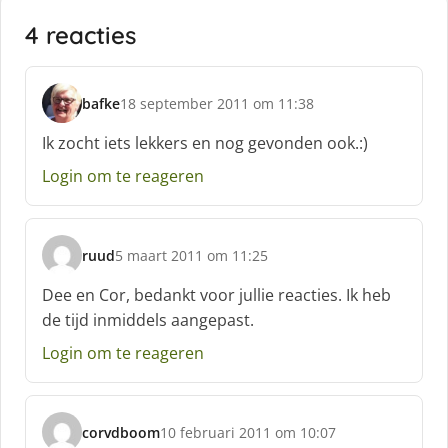
4 reacties
bafke
18 september 2011 om 11:38
s
c
Ik zocht iets lekkers en nog gevonden ook.:)
h
Login om te reageren
r
e
e
f
ruud
5 maart 2011 om 11:25
:
s
c
Dee en Cor, bedankt voor jullie reacties. Ik heb
h
de tijd inmiddels aangepast.
r
e
Login om te reageren
e
f
:
corvdboom
10 februari 2011 om 10:07
s