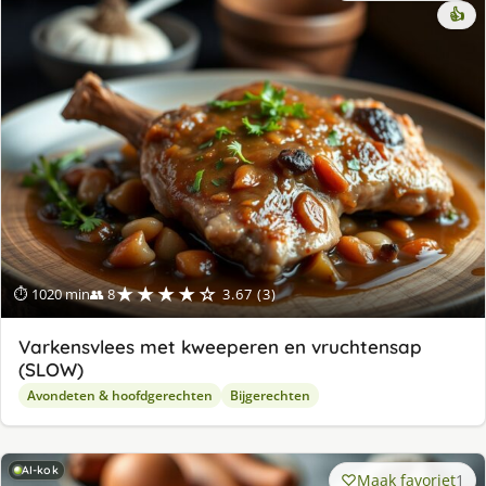
👍
★★★★☆
⏱ 1020 min
👥 8
3.67 (3)
Varkensvlees met kweeperen en vruchtensap
(SLOW)
Avondeten & hoofdgerechten
Bijgerechten
AI-kok
Maak favoriet
1