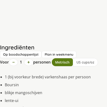
Ingrediënten
Op boodschappenlijst
Plan in weekmenu
−
+
Voor
1
personen
Metrisch
US cups/oz
1 (bij voorkeur brede) varkenshaas per persoon
Boursin
blikje mangoschijven
lente-ui