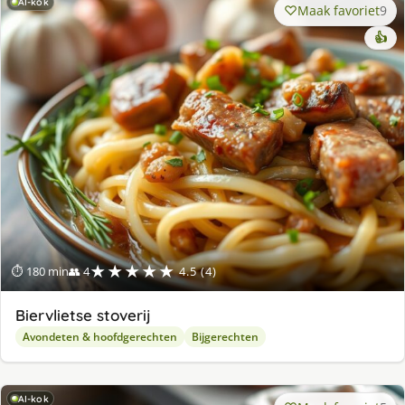
AI-kok
Maak favoriet
9
👍
★★★★★
⏱ 180 min
👥 4
4.5 (4)
Biervlietse stoverij
Avondeten & hoofdgerechten
Bijgerechten
AI-kok