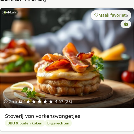
AI-kok
Maak favoriet
6
👍
★★★★★
⏱ 2 min
👥 4
4.57 (28)
Stoverij van varkenswangetjes
BBQ & buiten koken
Bijgerechten