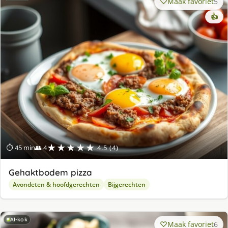
Maak favoriet
5
👍
★★★★★
⏱ 45 min
👥 4
4.5 (4)
Gehaktbodem pizza
Avondeten & hoofdgerechten
Bijgerechten
AI-kok
Maak favoriet
6