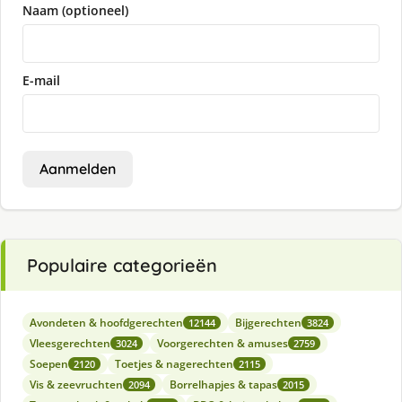
Naam (optioneel)
E-mail
Aanmelden
Populaire categorieën
Avondeten & hoofdgerechten
Bijgerechten
12144
3824
Vleesgerechten
Voorgerechten & amuses
3024
2759
Soepen
Toetjes & nagerechten
2120
2115
Vis & zeevruchten
Borrelhapjes & tapas
2094
2015