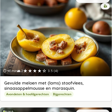
👍
★★★★☆
⏱ 90 min
👥 2
3.5 (4)
Gevulde meloen met (lams) stoofvlees,
sinaasappelmousse en marasquin.
Avondeten & hoofdgerechten
Bijgerechten
AI-kok