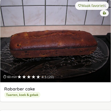
Maak favoriet
6
👍
★★★★★
⏱ 60 min
4.5 (20)
Rabarber cake
Taarten, koek & gebak