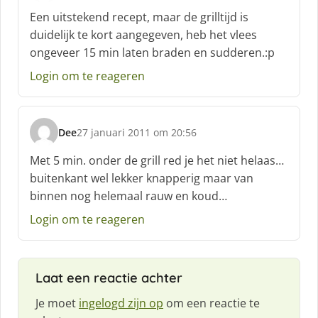
c
Een uitstekend recept, maar de grilltijd is
h
duidelijk te kort aangegeven, heb het vlees
r
ongeveer 15 min laten braden en sudderen.:p
e
e
Login om te reageren
f
:
Dee
27 januari 2011 om 20:56
s
c
Met 5 min. onder de grill red je het niet helaas…
h
buitenkant wel lekker knapperig maar van
r
binnen nog helemaal rauw en koud…
e
e
Login om te reageren
f
:
Laat een reactie achter
Je moet
ingelogd zijn op
om een reactie te