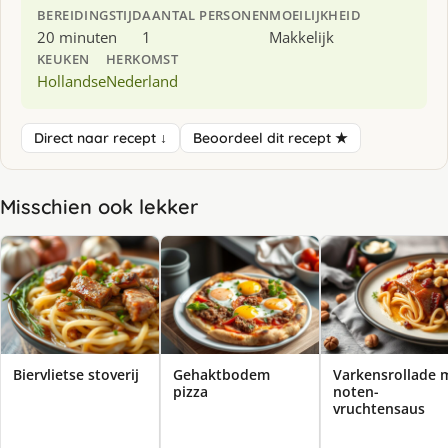
BEREIDINGSTIJD
AANTAL PERSONEN
MOEILIJKHEID
20 minuten
1
Makkelijk
KEUKEN
HERKOMST
Hollandse
Nederland
Direct naar recept ↓
Beoordeel dit recept ★
Misschien ook lekker
Biervlietse stoverij
Gehaktbodem
Varkensrollade 
pizza
noten-
vruchtensaus