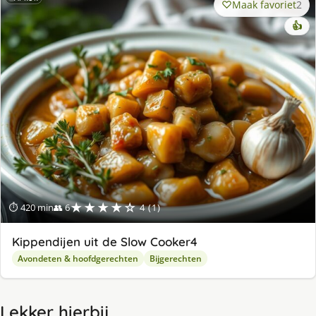
Maak favoriet
2
👍
★★★★☆
⏱ 420 min
👥 6
4 (1)
Kippendijen uit de Slow Cooker4
Avondeten & hoofdgerechten
Bijgerechten
Lekker hierbij