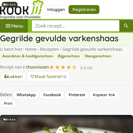
AI-kok
AI-kok
AI-kok
AI-kok
AI-kok
AI-kok
AI-kok
Inloggen
Registreren
Zoek een recept
Menu
Gegrilde gevulde varkenshaas
U bent hier:
Home
›
Recepten
›
Gegrilde gevulde varkenshaas
Avondeten & hoofdgerechten
Bijgerechten
Vleesgerechten
★★★★☆
Recept van
r.thunnissen
3.5 (6)
Maak favoriet
16
👍
Lekker!
Delen:
WhatsApp
Facebook
Pinterest
Kopieer link
Print
AI-kok