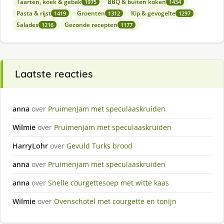
Taarten, koek & gebak
BBQ & buiten koken
1975
1434
Pasta & rijst
Groenten
Kip & gevogelte
1419
1312
1297
Salades
Gezonde recepten
1216
1177
Laatste reacties
anna
over
Pruimenjam met speculaaskruiden
Wilmie
over
Pruimenjam met speculaaskruiden
HarryLohr
over
Gevuld Turks brood
anna
over
Pruimenjam met speculaaskruiden
anna
over
Snelle courgettesoep met witte kaas
Wilmie
over
Ovenschotel met courgette en tonijn