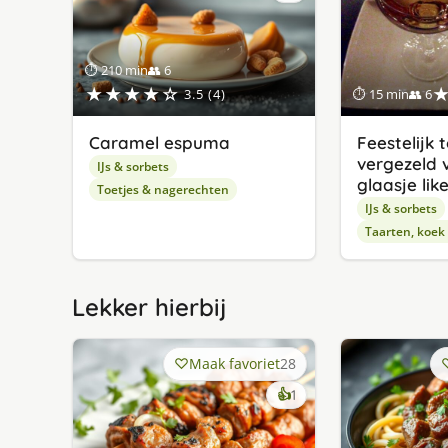
⏱ 210 min
👥 6
★★★★☆
3.5 (4)
⏱ 15 min
👥 6
Caramel espuma
Feestelijk 
vergezeld 
IJs & sorbets
glaasje lik
Toetjes & nagerechten
IJs & sorbets
Taarten, koek
Lekker hierbij
Maak favoriet
28
keer
👍
1
lekker
gevonden