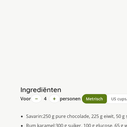
Ingrediënten
−
+
Voor
4
personen
Metrisch
US cups
Savarin:250 g pure chocolade, 225 g eiwit, 50 g 
Rum karamel:300 g suiker, 100 g glucose, 65 g 