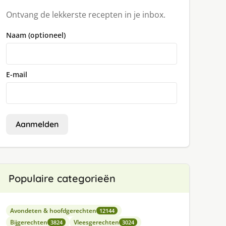
Ontvang de lekkerste recepten in je inbox.
Naam (optioneel)
E-mail
Aanmelden
Populaire categorieën
Avondeten & hoofdgerechten
12144
Bijgerechten
Vleesgerechten
3824
3024