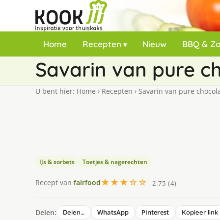
Home
Recepten
Nieuw
BBQ & Z
Savarin van pure c
U bent hier:
Home
›
Recepten
›
Savarin van pure chocol
IJs & sorbets
Toetjes & nagerechten
★★★☆☆
Recept van
fairfood
2.75 (4)
Delen:
WhatsApp
Pinterest
Delen…
Kopieer link