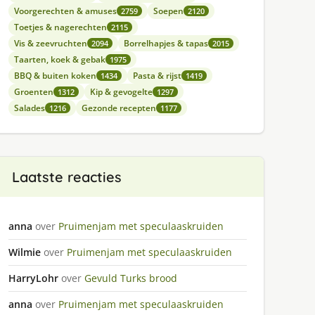
Voorgerechten & amuses
Soepen
2759
2120
Toetjes & nagerechten
2115
Vis & zeevruchten
Borrelhapjes & tapas
2094
2015
Taarten, koek & gebak
1975
BBQ & buiten koken
Pasta & rijst
1434
1419
Groenten
Kip & gevogelte
1312
1297
Salades
Gezonde recepten
1216
1177
Laatste reacties
anna
over
Pruimenjam met speculaaskruiden
Wilmie
over
Pruimenjam met speculaaskruiden
HarryLohr
over
Gevuld Turks brood
anna
over
Pruimenjam met speculaaskruiden