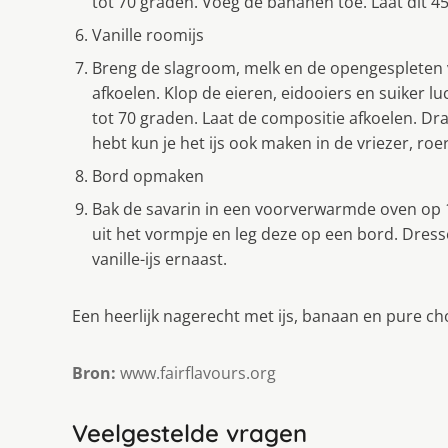
tot 70 graden. Voeg de bananen toe. Laat dit 4
Vanille roomijs
Breng de slagroom, melk en de opengespleten va
afkoelen. Klop de eieren, eidooiers en suiker 
tot 70 graden. Laat de compositie afkoelen. Draa
hebt kun je het ijs ook maken in de vriezer, ro
Bord opmaken
Bak de savarin in een voorverwarmde oven op 
uit het vormpje en leg deze op een bord. Dress
vanille-ijs ernaast.
Een heerlijk nagerecht met ijs, banaan en pure cho
Bron:
www.fairflavours.org
Veelgestelde vragen