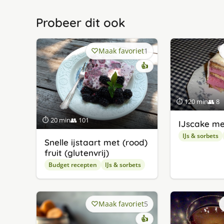
Probeer dit ook
Maak favoriet
1
👍
⏱ 120 min
👥 8
⏱ 20 min
👥 101
IJscake me
IJs & sorbets
Snelle ijstaart met (rood)
fruit (glutenvrij)
Budget recepten
IJs & sorbets
Maak favoriet
5
👍