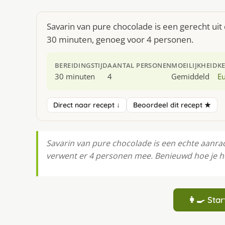
Savarin van pure chocolade is een gerecht ui
30 minuten, genoeg voor 4 personen.
BEREIDINGSTIJD
AANTAL PERSONEN
MOEILIJKHEID
K
30 minuten
4
Gemiddeld
E
Direct naar recept ↓
Beoordeel dit recept ★
Savarin van pure chocolade is een echte aanrad
verwent er 4 personen mee. Benieuwd hoe je het
👩‍🍳 St