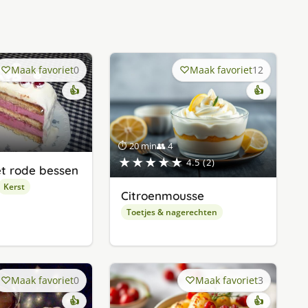
Maak favoriet
0
Maak favoriet
12
👍
👍
⏱ 20 min
👥 4
★★★★★
4.5 (2)
t rode bessen
Kerst
Citroenmousse
Toetjes & nagerechten
Maak favoriet
0
Maak favoriet
3
👍
👍