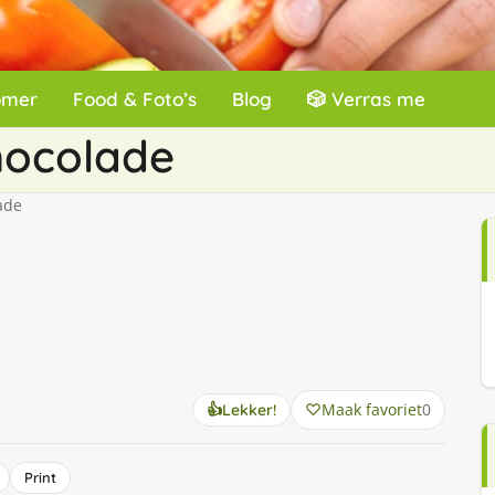
omer
Food & Foto’s
Blog
🎲 Verras me
hocolade
ade
Maak favoriet
0
👍
Lekker!
Print