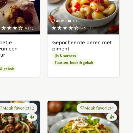
⏱ 40 min
👥 10
★★★★☆
★★★★☆
4 (1)
3.5 (2)
toetje
Gepocheerde peren met
van een
piment
eur
IJs & sorbets
Taarten, koek & gebak
 & gebak
Maak favoriet
12
Maak favoriet
4
👍
👍