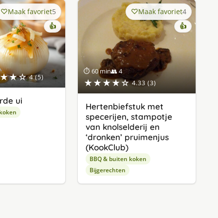
Maak favoriet
5
Maak favoriet
4
👍
👍
⏱ 60 min
👥 4
★★☆
4 (5)
★★★★☆
4.33 (3)
de ui
Hertenbiefstuk met
 koken
specerijen, stampotje
van knolselderij en
‘dronken’ pruimenjus
(KookClub)
BBQ & buiten koken
Bijgerechten