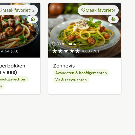
Maak favoriet
12
Maak favoriet
4
👍
👍
⏱ 30 min
👥 4
★★★★★
4.64 (83)
4.63 (78)
oerbakken
Zonnevis
 vlees)
Avondeten & hoofdgerechten
hoofdgerechten
Vis & zeevruchten
en