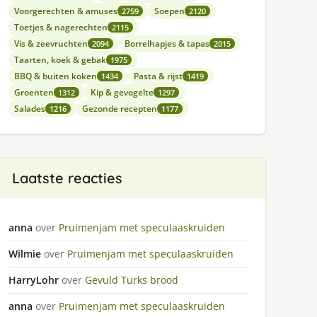
Voorgerechten & amuses
Soepen
2759
2120
Toetjes & nagerechten
2115
Vis & zeevruchten
Borrelhapjes & tapas
2094
2015
Taarten, koek & gebak
1975
BBQ & buiten koken
Pasta & rijst
1434
1419
Groenten
Kip & gevogelte
1312
1297
Salades
Gezonde recepten
1216
1177
Laatste reacties
anna
over
Pruimenjam met speculaaskruiden
Wilmie
over
Pruimenjam met speculaaskruiden
HarryLohr
over
Gevuld Turks brood
anna
over
Pruimenjam met speculaaskruiden