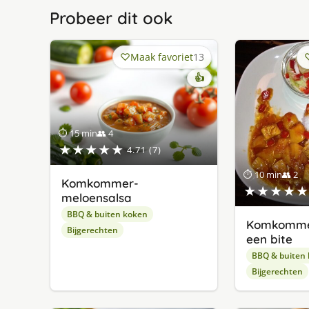
Probeer dit ook
Maak favoriet
13
👍
⏱ 15 min
👥 4
★★★★★
4.71 (7)
⏱ 10 min
👥 2
Komkommer-
★★★★★
meloensalsa
BBQ & buiten koken
Komkomme
Bijgerechten
een bite
BBQ & buiten
Bijgerechten