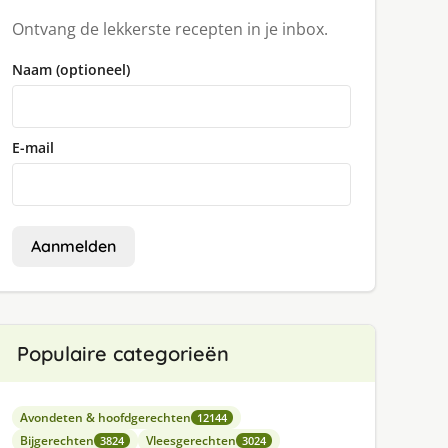
Ontvang de lekkerste recepten in je inbox.
Naam (optioneel)
E-mail
Aanmelden
Populaire categorieën
Avondeten & hoofdgerechten
12144
Bijgerechten
Vleesgerechten
3824
3024