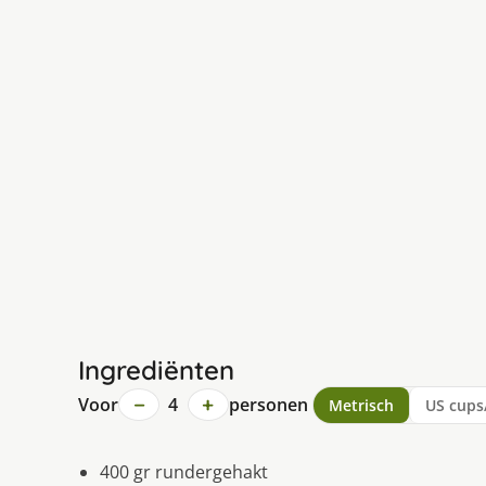
Ingrediënten
−
+
Voor
4
personen
Metrisch
US cups
400 gr rundergehakt