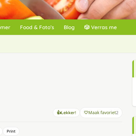
omer
Food & Foto’s
Blog
🎲 Verras me
Maak favoriet
2
👍
Lekker!
Print