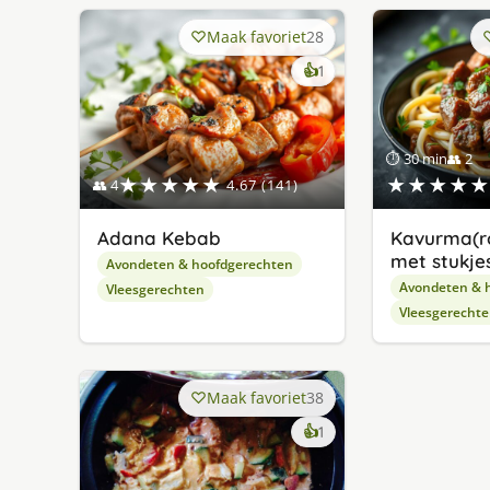
Maak favoriet
28
keer
👍
1
lekker
gevonden
⏱ 30 min
👥 2
★★★★★
★★★★★
👥 4
4.67 (141)
Adana Kebab
Kavurma(r
met stukjes
Avondeten & hoofdgerechten
Avondeten & 
Vleesgerechten
Vleesgerecht
Maak favoriet
38
keer
👍
1
lekker
gevonden