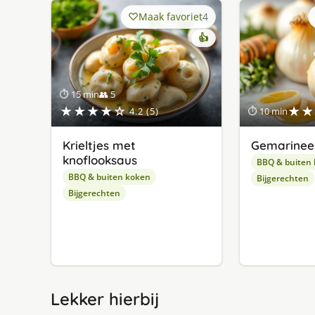
Maak favoriet
4
👍
⏱ 15 min
👥 5
★★★★☆
★★
4.2 (5)
⏱ 10 min
Krieltjes met
Gemarineer
knoflooksaus
BBQ & buiten
BBQ & buiten koken
Bijgerechten
Bijgerechten
Lekker hierbij