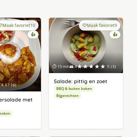
Maak favoriet
10
Maak favoriet
9
👍
👍
★★★★★
⏱ 15 min
👥 4
5 (3)
Salade: pittig en zoet
4.67 (6)
BBQ & buiten koken
Bijgerechten
rsalade met
 koken