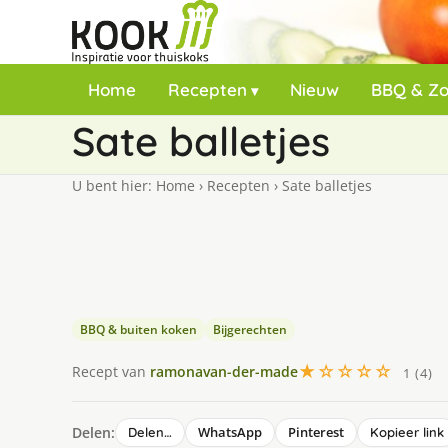
Home
Recepten
Nieuw
BBQ & Z
Sate balletjes
U bent hier:
Home
›
Recepten
›
Sate balletjes
BBQ & buiten koken
Bijgerechten
★☆☆☆☆
Recept van
ramonavan-der-made
1 (4)
Delen:
WhatsApp
Pinterest
Delen…
Kopieer link