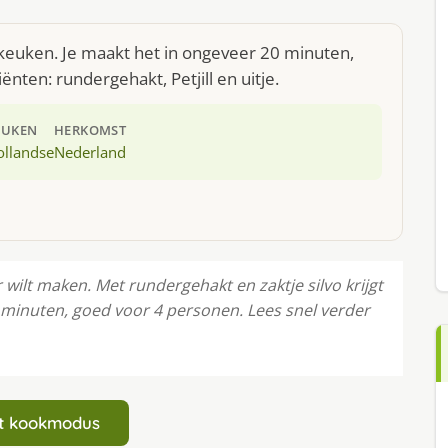
e keuken. Je maakt het in ongeveer 20 minuten,
nten: rundergehakt, Petjill en uitje.
EUKEN
HERKOMST
ollandse
Nederland
r wilt maken. Met rundergehakt en zaktje silvo krijgt
0 minuten, goed voor 4 personen. Lees snel verder
art kookmodus