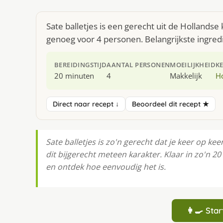
Sate balletjes is een gerecht uit de Hollands
genoeg voor 4 personen. Belangrijkste ingredië
BEREIDINGSTIJD
AANTAL PERSONEN
MOEILIJKHEID
K
20 minuten
4
Makkelijk
H
Direct naar recept ↓
Beoordeel dit recept ★
Sate balletjes is zo'n gerecht dat je keer op kee
dit bijgerecht meteen karakter. Klaar in zo'n 2
en ontdek hoe eenvoudig het is.
👩‍🍳 St