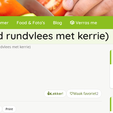
omer
Food & Foto’s
Blog
🎲 Verras me
d rundvlees met kerrie)
dvlees met kerrie)
Maak favoriet
2
👍
Lekker!
Print