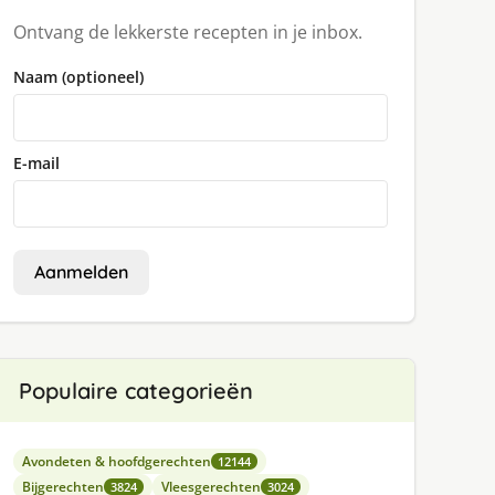
Ontvang de lekkerste recepten in je inbox.
Naam (optioneel)
E-mail
Aanmelden
Populaire categorieën
Avondeten & hoofdgerechten
12144
Bijgerechten
Vleesgerechten
3824
3024