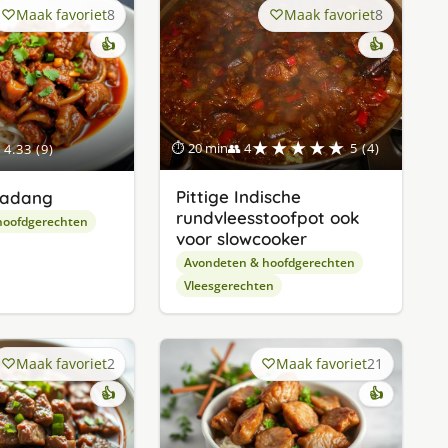
Maak favoriet
8
Maak favoriet
8
👍
👍
★★★★★
⏱ 20 min
👥 4
5 (4)
4.33 (9)
Pittige Indische
Padang
rundvleesstoofpot ook
hoofdgerechten
voor slowcooker
Avondeten & hoofdgerechten
Vleesgerechten
Maak favoriet
2
Maak favoriet
21
👍
👍