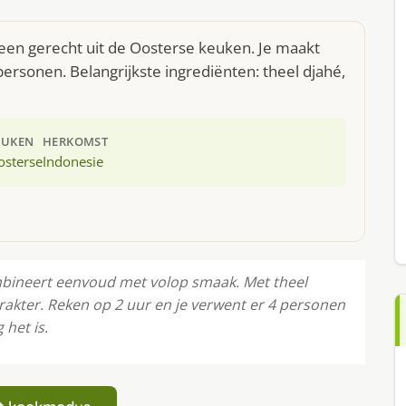
s een gerecht uit de Oosterse keuken. Je maakt
ersonen. Belangrijkste ingrediënten: theel djahé,
EUKEN
HERKOMST
osterse
Indonesie
ombineert eenvoud met volop smaak. Met theel
karakter. Reken op 2 uur en je verwent er 4 personen
het is.