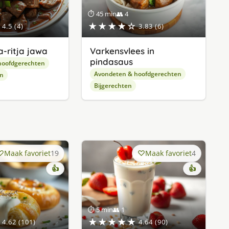
⏱ 45 min
👥 4
★★★★☆
4.5 (4)
3.83 (6)
a-ritja jawa
Varkensvlees in
pindasaus
hoofdgerechten
Avondeten & hoofdgerechten
en
Bijgerechten
Maak favoriet
19
Maak favoriet
4
👍
👍
⏱ 5 min
👥 1
★★★★★
4.62 (101)
4.64 (90)