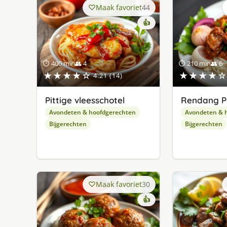
Maak favoriet
44
👍
⏱ 400 min
👥 4
⏱ 210 min
👥 6
★★★★☆
★★★★☆
4.21 (14)
Pittige vleesschotel
Rendang 
Avondeten & hoofdgerechten
Avondeten & 
Bijgerechten
Bijgerechten
Maak favoriet
30
👍