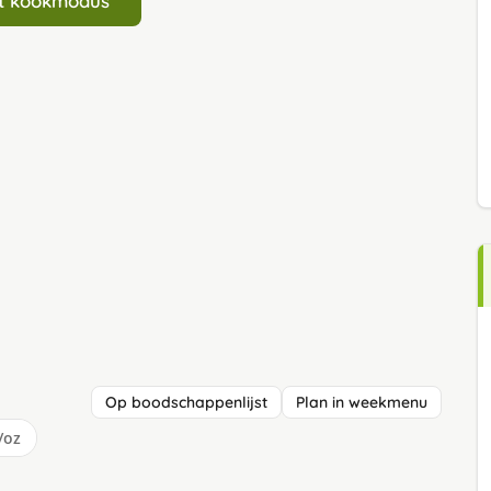
art kookmodus
Op boodschappenlijst
Plan in weekmenu
/oz