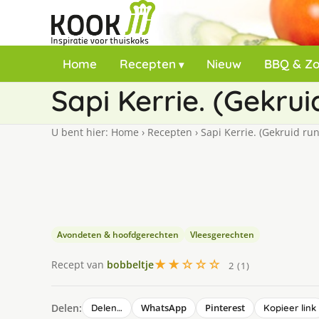
Home
Recepten
Nieuw
BBQ & Z
Sapi Kerrie. (Gekrui
U bent hier:
Home
›
Recepten
›
Sapi Kerrie. (Gekruid run
Avondeten & hoofdgerechten
Vleesgerechten
★★☆☆☆
Recept van
bobbeltje
2 (1)
Delen:
WhatsApp
Pinterest
Delen…
Kopieer link