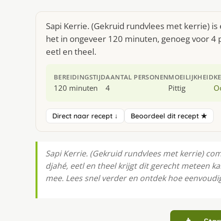
Sapi Kerrie. (Gekruid rundvlees met kerrie) i
het in ongeveer 120 minuten, genoeg voor 4 p
eetl en theel.
BEREIDINGSTIJD
AANTAL PERSONEN
MOEILIJKHEID
K
120 minuten
4
Pittig
O
Direct naar recept ↓
Beoordeel dit recept ★
Sapi Kerrie. (Gekruid rundvlees met kerrie) c
djahé, eetl en theel krijgt dit gerecht meteen 
mee. Lees snel verder en ontdek hoe eenvoudig 