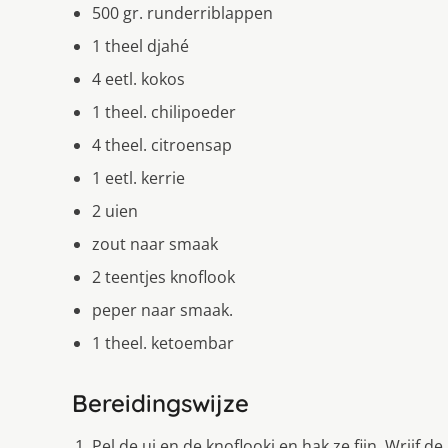
500 gr. runderriblappen
1 theel djahé
4 eetl. kokos
1 theel. chilipoeder
4 theel. citroensap
1 eetl. kerrie
2 uien
zout naar smaak
2 teentjes knoflook
peper naar smaak.
1 theel. ketoembar
Bereidingswijze
Pel de ui en de knoflookj en hak ze fijn. Wrijf de 