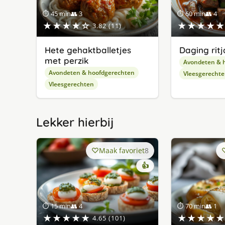
⏱ 45 min
👥 3
⏱ 60 min
👥 4
★★★★☆
★★★★★
3.82 (11)
Hete gehaktballetjes
Daging ritj
met perzik
Avondeten & 
Avondeten & hoofdgerechten
Vleesgerecht
Vleesgerechten
Lekker hierbij
Maak favoriet
8
👍
⏱ 15 min
👥 4
⏱ 70 min
👥 1
★★★★★
★★★★★
4.65 (101)