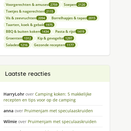
Voorgerechten & amuses
Soepen
2759
2120
Toetjes & nagerechten
2115
Vis & zeevruchten
Borrelhapjes & tapas
2094
2015
Taarten, koek & gebak
1975
BBQ & buiten koken
Pasta & rijst
1434
1419
Groenten
Kip & gevogelte
1312
1297
Salades
Gezonde recepten
1216
1177
Laatste reacties
HarryLohr
over
Camping koken: 5 makkelijke
recepten en tips voor op de camping
anna
over
Pruimenjam met speculaaskruiden
Wilmie
over
Pruimenjam met speculaaskruiden