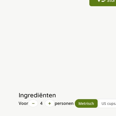
👩‍🍳 St
Ingrediënten
−
+
Voor
4
personen
Metrisch
US cups