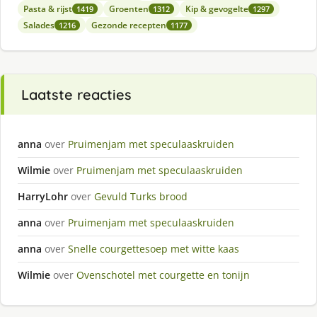
Pasta & rijst
Groenten
Kip & gevogelte
1419
1312
1297
Salades
Gezonde recepten
1216
1177
Laatste reacties
anna
over
Pruimenjam met speculaaskruiden
Wilmie
over
Pruimenjam met speculaaskruiden
HarryLohr
over
Gevuld Turks brood
anna
over
Pruimenjam met speculaaskruiden
anna
over
Snelle courgettesoep met witte kaas
Wilmie
over
Ovenschotel met courgette en tonijn