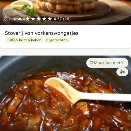
★★★★★
⏱ 2 min
👥 4
4.57 (28)
Stoverij van varkenswangetjes
BBQ & buiten koken
Bijgerechten
Maak favoriet
91
ke
👍
1
lek
ge