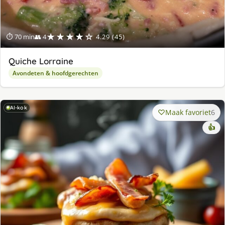
★★★★☆
⏱ 70 min
👥 4
4.29 (45)
Quiche Lorraine
Avondeten & hoofdgerechten
AI-kok
Maak favoriet
6
👍