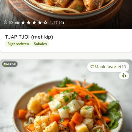
★★★★☆
⏱ 60 min
4.17 (6)
TJAP TJOI (met kip)
Bijgerechten
Salades
AI-kok
Maak favoriet
19
👍