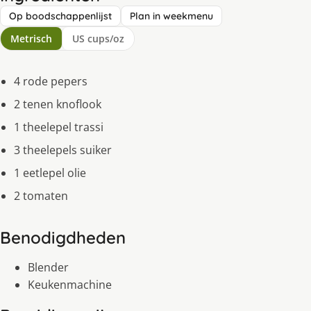
Op boodschappenlijst
Plan in weekmenu
Metrisch
US cups/oz
4 rode pepers
2 tenen knoflook
1 theelepel trassi
3 theelepels suiker
1 eetlepel olie
2 tomaten
Benodigdheden
Blender
Keukenmachine