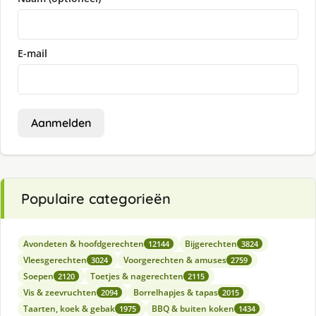
E-mail
Aanmelden
Populaire categorieën
Avondeten & hoofdgerechten
Bijgerechten
12144
3824
Vleesgerechten
Voorgerechten & amuses
3024
2759
Soepen
Toetjes & nagerechten
2120
2115
Vis & zeevruchten
Borrelhapjes & tapas
2094
2015
Taarten, koek & gebak
BBQ & buiten koken
1975
1434