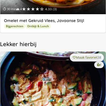
★★★★☆
⏱ 30 min
👥 4
4.33 (3)
Omelet met Gekruid Vlees, Javaanse Stijl
Bijgerechten
Ontbijt & Lunch
Lekker hierbij
Maak favoriet
38
ke
👍
1
lek
ge