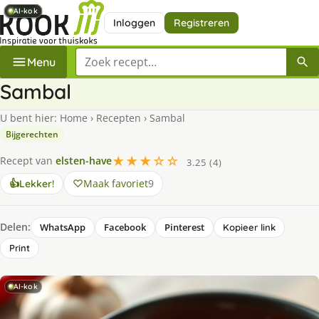
AI-kok
AI-kok
AI-kok
AI-kok
AI-kok
AI-kok
Inloggen
Registreren
Zoek een recept
Menu
Sambal
U bent hier:
Home
›
Recepten
›
Sambal
Bijgerechten
★★★☆☆
Recept van
elsten-have
3.25 (4)
Maak favoriet
9
👍
Lekker!
Delen:
WhatsApp
Facebook
Pinterest
Kopieer link
Print
AI-kok