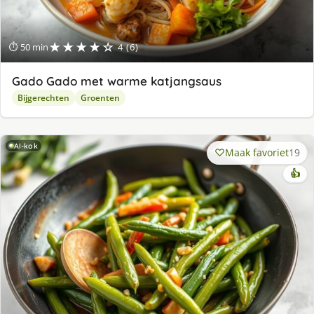
★★★★☆
⏱ 50 min
4 (6)
Gado Gado met warme katjangsaus
Bijgerechten
Groenten
AI-kok
Maak favoriet
19
👍