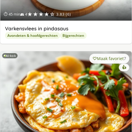
★★★★☆
⏱ 45 min
👥 4
3.83 (6)
Varkensvlees in pindasaus
Avondeten & hoofdgerechten
Bijgerechten
AI-kok
Maak favoriet
7
👍