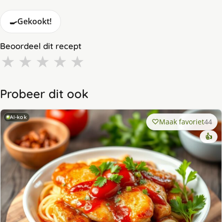
🍳
Gekookt!
Beoordeel dit recept
★
★
★
★
★
Probeer dit ook
AI-kok
Maak favoriet
44
👍