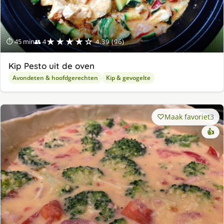
★★★★☆
⏱ 45 min
👥 4
4.39 (96)
Kip Pesto uit de oven
Avondeten & hoofdgerechten
Kip & gevogelte
Maak favoriet
3
👍