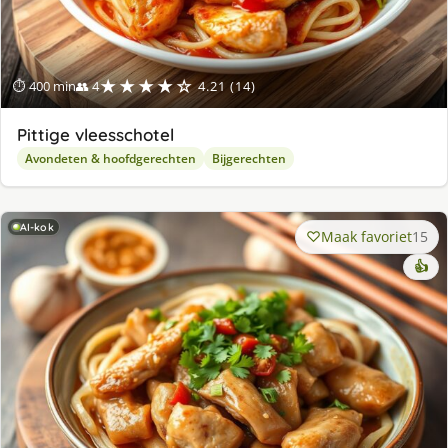
★★★★☆
⏱ 400 min
👥 4
4.21 (14)
Pittige vleesschotel
Avondeten & hoofdgerechten
Bijgerechten
AI-kok
Maak favoriet
15
👍