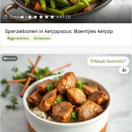
★★★★★
⏱ 12 min
👥 4
4.67 (3)
Sperziebonen in ketjapsaus: Boentjies ketjap
Bijgerechten
Groenten
AI-kok
Maak favoriet
21
👍