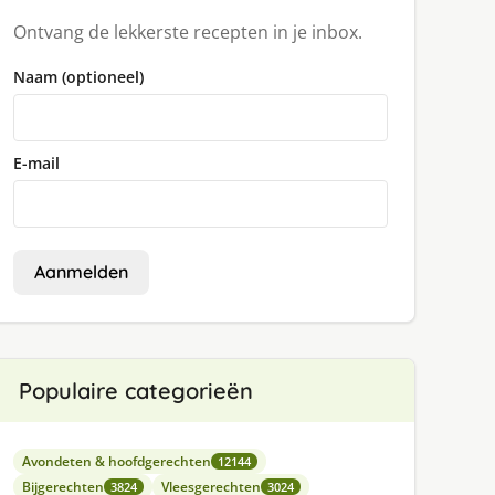
Ontvang de lekkerste recepten in je inbox.
Naam (optioneel)
E-mail
Aanmelden
Populaire categorieën
Avondeten & hoofdgerechten
12144
Bijgerechten
Vleesgerechten
3824
3024