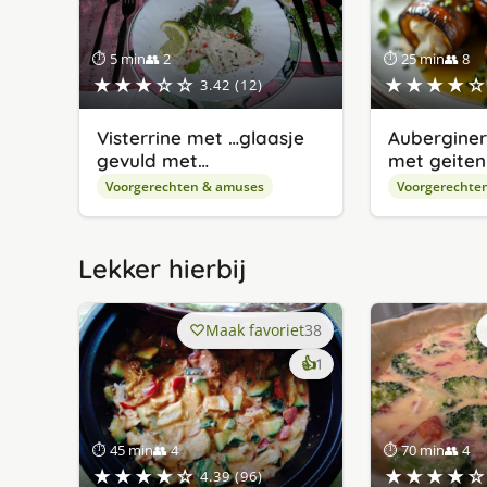
⏱ 5 min
👥 2
⏱ 25 min
👥 8
★★★☆☆
★★★★☆
3.42 (12)
Visterrine met …glaasje
Auberginer
gevuld met…
met geite
Voorgerechten & amuses
Voorgerechte
Lekker hierbij
Maak favoriet
38
keer
👍
1
lekker
gevonden
⏱ 45 min
👥 4
⏱ 70 min
👥 4
★★★★☆
★★★★☆
4.39 (96)