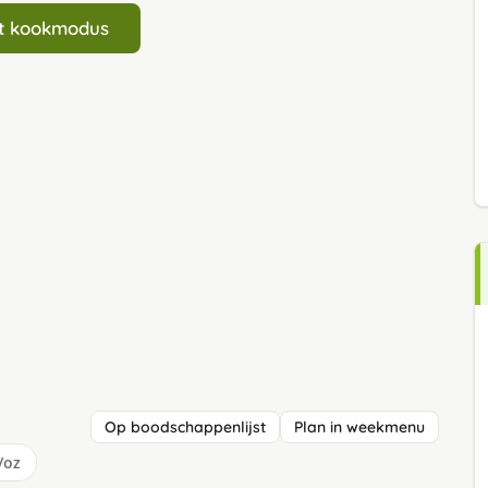
art kookmodus
Op boodschappenlijst
Plan in weekmenu
/oz