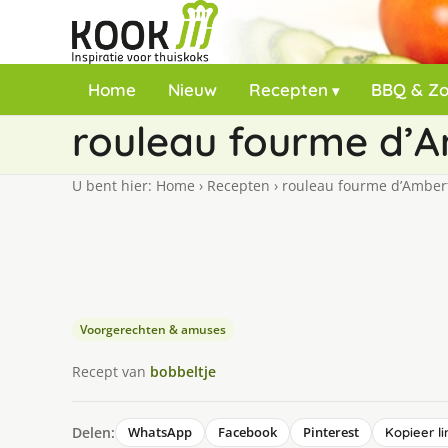
Home
Nieuw
Recepten
BBQ & Z
rouleau fourme d’Am
U bent hier:
Home
›
Recepten
›
rouleau fourme d’Ambert 
Voorgerechten & amuses
Recept van
bobbeltje
Delen:
WhatsApp
Facebook
Pinterest
Kopieer li