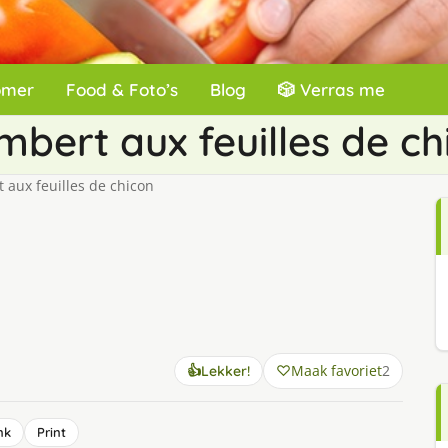
omer
Food & Foto’s
Blog
🎲 Verras me
bert aux feuilles de ch
aux feuilles de chicon
Maak favoriet
2
👍
Lekker!
nk
Print