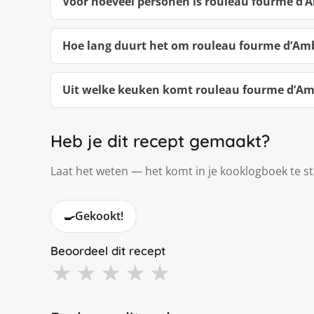
Voor hoeveel personen is rouleau fourme d’A
Hoe lang duurt het om rouleau fourme d’Amb
Uit welke keuken komt rouleau fourme d’Amb
Heb je dit recept gemaakt?
Laat het weten — het komt in je kooklogboek te s
🍳
Gekookt!
Beoordeel dit recept
★
★
★
★
★