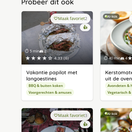
Probeer dit ook
AI-kok
Maak favoriet
2
👍
⏱ 5 min
👥 2
★★★★☆
4.33 (6)
⏱ 40 min
👥 4
Vakantie papilot met
Kerstomat
langoestines
uit de oven
BBQ & buiten koken
Avondeten & 
Voorgerechten & amuses
Vegetarisch &
AI-kok
Maak favoriet
3
👍