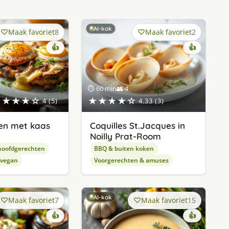
AI-kok
Maak favoriet
8
Maak favoriet
2
👍
👍
⏱ 60 min
👥 4
★★★★☆
★★★★☆
4 (5)
4.33 (3)
en met kaas
Coquilles St.Jacques in
Noilly Prat-Room
hoofdgerechten
BBQ & buiten koken
 vegan
Voorgerechten & amuses
AI-kok
Maak favoriet
7
Maak favoriet
15
👍
👍