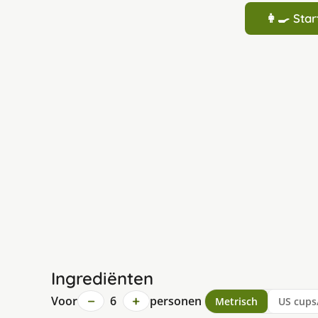
👩‍🍳 St
Ingrediënten
−
+
Voor
6
personen
Metrisch
US cups