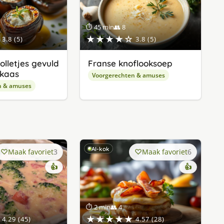
⏱ 45 min
👥 8
★★★★☆
3.8 (5)
3.8 (5)
olletjes gevuld
Franse knoflooksoep
nkaas
Voorgerechten & amuses
n & amuses
AI-kok
Maak favoriet
3
Maak favoriet
6
👍
👍
⏱ 2 min
👥 4
★★★★★
4.29 (45)
4.57 (28)