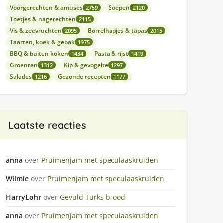
Voorgerechten & amuses
Soepen
2759
2120
Toetjes & nagerechten
2115
Vis & zeevruchten
Borrelhapjes & tapas
2095
2015
Taarten, koek & gebak
1975
BBQ & buiten koken
Pasta & rijst
1434
1419
Groenten
Kip & gevogelte
1312
1297
Salades
Gezonde recepten
1216
1177
Laatste reacties
anna
over
Pruimenjam met speculaaskruiden
Wilmie
over
Pruimenjam met speculaaskruiden
HarryLohr
over
Gevuld Turks brood
anna
over
Pruimenjam met speculaaskruiden