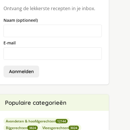
Ontvang de lekkerste recepten in je inbox.
Naam (optioneel)
E-mail
Aanmelden
Populaire categorieën
Avondeten & hoofdgerechten
12144
Bijgerechten
Vleesgerechten
3824
3024