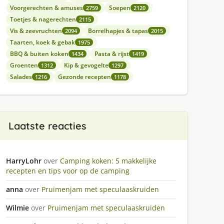
Voorgerechten & amuses
Soepen
2759
2120
Toetjes & nagerechten
2115
Vis & zeevruchten
Borrelhapjes & tapas
2094
2015
Taarten, koek & gebak
1975
BBQ & buiten koken
Pasta & rijst
1434
1419
Groenten
Kip & gevogelte
1312
1297
Salades
Gezonde recepten
1216
1178
Laatste reacties
HarryLohr
over
Camping koken: 5 makkelijke
recepten en tips voor op de camping
anna
over
Pruimenjam met speculaaskruiden
Wilmie
over
Pruimenjam met speculaaskruiden