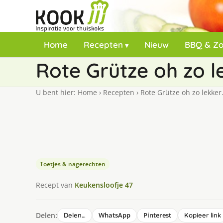
Home
Recepten
Nieuw
BBQ & Z
Rote Grütze oh zo l
U bent hier:
Home
›
Recepten
›
Rote Grütze oh zo lekker
Toetjes & nagerechten
Recept van
Keukensloofje 47
Delen:
WhatsApp
Pinterest
Delen…
Kopieer link