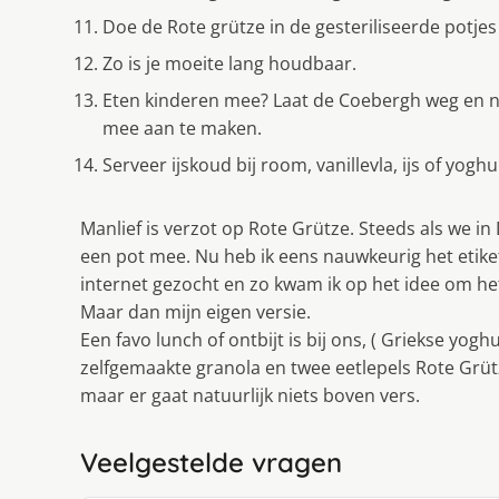
Doe de Rote grütze in de gesteriliseerde potjes 
Zo is je moeite lang houdbaar.
Eten kinderen mee? Laat de Coebergh weg en n
mee aan te maken.
Serveer ĳskoud bĳ room, vanillevla, ĳs of yoghu
Manlief is verzot op Rote Grütze. Steeds als we in
een pot mee. Nu heb ik eens nauwkeurig het etik
internet gezocht en zo kwam ik op het idee om het
Maar dan mĳn eigen versie.
Een favo lunch of ontbĳt is bĳ ons, ( Griekse yogh
zelfgemaakte granola en twee eetlepels Rote Grütz
maar er gaat natuurlĳk niets boven vers.
Veelgestelde vragen