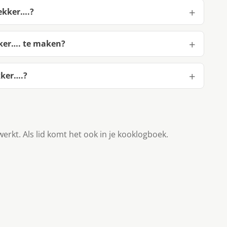
lekker….?
kker…. te maken?
kker….?
werkt. Als lid komt het ook in je kooklogboek.