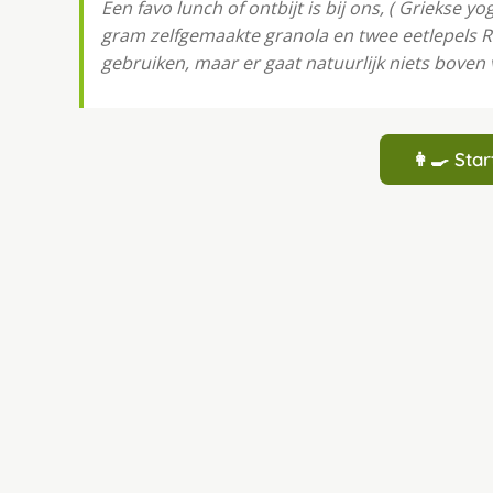
Een favo lunch of ontbĳt is bĳ ons, ( Griekse y
gram zelfgemaakte granola en twee eetlepels Ro
gebruiken, maar er gaat natuurlĳk niets boven 
👩‍🍳 St