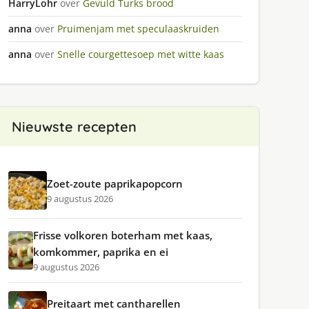
HarryLohr
over
Gevuld Turks brood
anna
over
Pruimenjam met speculaaskruiden
anna
over
Snelle courgettesoep met witte kaas
Nieuwste recepten
Zoet-zoute paprikapopcorn
9 augustus 2026
Frisse volkoren boterham met kaas,
komkommer, paprika en ei
9 augustus 2026
Preitaart met cantharellen