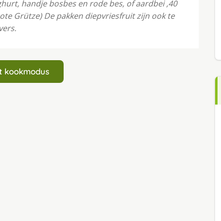
oghurt, handje bosbes en rode bes, of aardbei ,40
te Grütze) De pakken diepvriesfruit zĳn ook te
vers.
art kookmodus