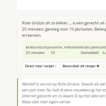
Rote Grütze oh zo lekker…. is een gerecht ui
25 minuten, genoeg voor 10 personen. Belangr
en kersen.
BEREIDINGSTIJD
AANTAL PERSONEN
MOEILIJKHEID
K
25 minuten
10
Gemiddeld
E
Direct naar recept ↓
Beoordeel dit recept ★
Manlief is verzot op Rote Grütze. Steeds als we
een pot mee. Nu heb ik eens nauwkeurig het et
internet gezocht en zo kwam ik op het idee om 
Maar dan mĳn eigen versie.