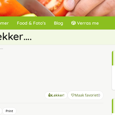
omer
Food & Foto’s
Blog
🎲 Verras me
ekker….
….
Maak favoriet
0
👍
Lekker!
Print