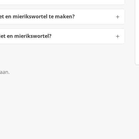
et en mierikswortel te maken?
et en mierikswortel?
taan.