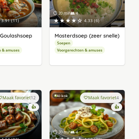
⏱ 20 min
👥 4
★★★★☆
3.91 (11)
4.33 (6)
 Goulashsoep
Mosterdsoep (zeer snelle)
Soepen
n & amuses
Voorgerechten & amuses
AI-kok
Maak favoriet
12
Maak favoriet
4
👍
👍
⏱ 30 min
👥 4