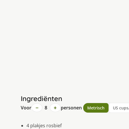
Ingrediënten
−
+
Voor
8
personen
Metrisch
US cups
4 plakjes rosbief