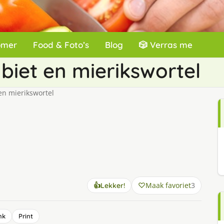
omer
Food & Foto’s
Blog
🎲 Verras me
biet en mierikswortel
en mierikswortel
Maak favoriet
3
👍
Lekker!
nk
Print