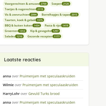
Voorgerechten & amuses
Soepen
2759
2120
Toetjes & nagerechten
2115
Vis & zeevruchten
Borrelhapjes & tapas
2094
2015
Taarten, koek & gebak
1975
BBQ & buiten koken
Pasta & rijst
1434
1419
Groenten
Kip & gevogelte
1312
1297
Salades
Gezonde recepten
1216
1177
Laatste reacties
anna
over
Pruimenjam met speculaaskruiden
Wilmie
over
Pruimenjam met speculaaskruiden
HarryLohr
over
Gevuld Turks brood
anna
over
Pruimenjam met speculaaskruiden