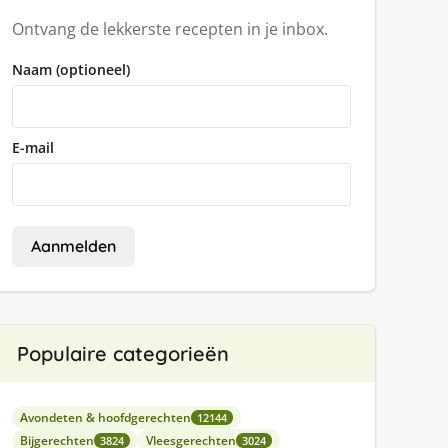
Ontvang de lekkerste recepten in je inbox.
Naam (optioneel)
E-mail
Aanmelden
Populaire categorieën
Avondeten & hoofdgerechten
12144
Bijgerechten
Vleesgerechten
3824
3024