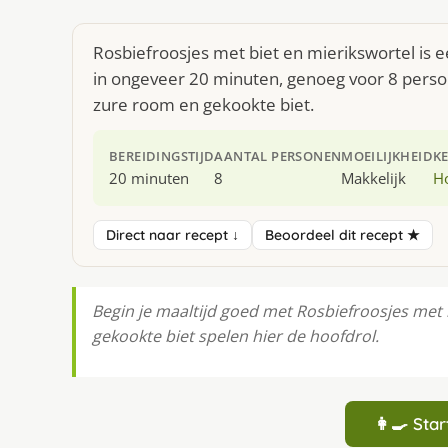
Rosbiefroosjes met biet en mierikswortel is 
in ongeveer 20 minuten, genoeg voor 8 persone
zure room en gekookte biet.
BEREIDINGSTIJD
AANTAL PERSONEN
MOEILIJKHEID
K
20 minuten
8
Makkelijk
H
Direct naar recept ↓
Beoordeel dit recept ★
Begin je maaltijd goed met Rosbiefroosjes met 
gekookte biet spelen hier de hoofdrol.
👩‍🍳 St