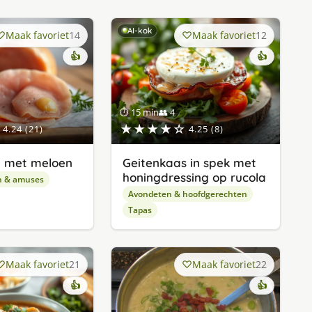
AI-kok
Maak favoriet
14
Maak favoriet
12
👍
👍
⏱ 15 min
👥 4
★★★★☆
4.24 (21)
4.25 (8)
 met meloen
Geitenkaas in spek met
honingdressing op rucola
n & amuses
Avondeten & hoofdgerechten
Tapas
Maak favoriet
21
Maak favoriet
22
👍
👍