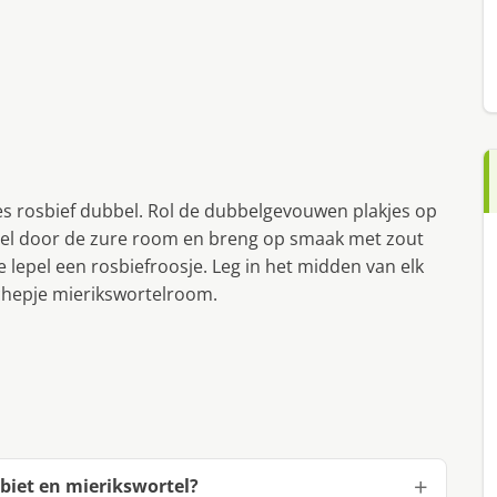
jes rosbief dubbel. Rol de dubbelgevouwen plakjes op
rtel door de zure room en breng op smaak met zout
e lepel een rosbiefroosje. Leg in het midden van elk
chepje mierikswortelroom.
biet en mierikswortel?