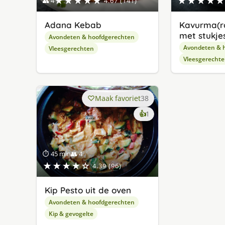
★★★★★
★★★★★
👥 4
4.67 (141)
Adana Kebab
Kavurma(r
met stukjes
Avondeten & hoofdgerechten
Avondeten & 
Vleesgerechten
Vleesgerecht
Maak favoriet
38
keer
👍
1
lekker
gevonden
⏱ 45 min
👥 4
★★★★☆
4.39 (96)
Kip Pesto uit de oven
Avondeten & hoofdgerechten
Kip & gevogelte