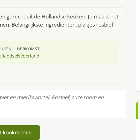
een gerecht uit de Hollandse keuken. Je maakt het
n. Belangrijkste ingrediënten: plakjes rosbief,
EUKEN
HERKOMST
ollandse
Nederland
biet en mierikswortel. Rosbief, zure room en
art kookmodus