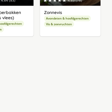
★★★★★
4.64 (83)
4.63 (78)
oerbakken
Zonnevis
 vlees)
Avondeten & hoofdgerechten
hoofdgerechten
Vis & zeevruchten
en