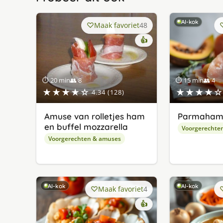
AI-kok
Maak favoriet
48
👍
⏱ 20 min
👥 8
⏱ 15 min
👥 4
★★★★☆
★★★★☆
4.34 (128)
Amuse van rolletjes ham
Parmaham
en buffel mozzarella
Voorgerechte
Voorgerechten & amuses
AI-kok
AI-kok
Maak favoriet
4
👍