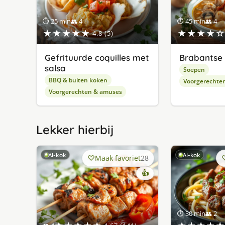
⏱ 25 min
👥 4
⏱ 45 min
👥 4
★★★★★
★★★★☆
4.8 (5)
Gefrituurde coquilles met
Brabantse
salsa
Soepen
BBQ & buiten koken
Voorgerechte
Voorgerechten & amuses
Lekker hierbij
AI-kok
AI-kok
Maak favoriet
28
👍
⏱ 30 min
👥 2