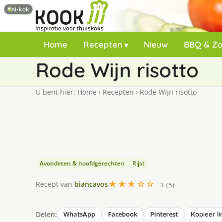
AI-kok
Home
Recepten
Nieuw
BBQ & Z
Rode Wijn risotto
U bent hier:
Home
›
Recepten
›
Rode Wijn risotto
Avondeten & hoofdgerechten
Rijst
★★★☆☆
Recept van
biancavos
3 (5)
Delen:
WhatsApp
Facebook
Pinterest
Kopieer li