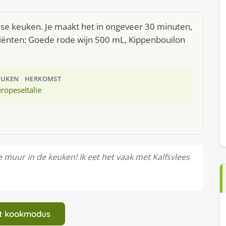
pese keuken. Je maakt het in ongeveer 30 minuten,
diënten: Goede rode wijn 500 mL, Kippenbouilon
EUKEN
HERKOMST
uropese
Italie
e muur in de keuken! Ik eet het vaak met Kalfsvlees
art kookmodus