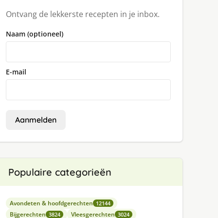
Ontvang de lekkerste recepten in je inbox.
Naam (optioneel)
E-mail
Aanmelden
Populaire categorieën
Avondeten & hoofdgerechten
12144
Bijgerechten
Vleesgerechten
3824
3024