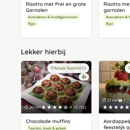
Risotto met Prei en grote
Ri­sot­to me
Garnalen
gar­na­len
Avondeten & hoofdgerechten
Avondeten & 
Rijst
Rijst
Lekker hierbij
Maak favoriet
10
👍
⏱ 25 min
👥 2
★★★★☆
★★★★★
⏱ 30 min
4.12 (52)
Chocolade muffins
Aardappelp
feestelijk 
Taarten, koek & gebak