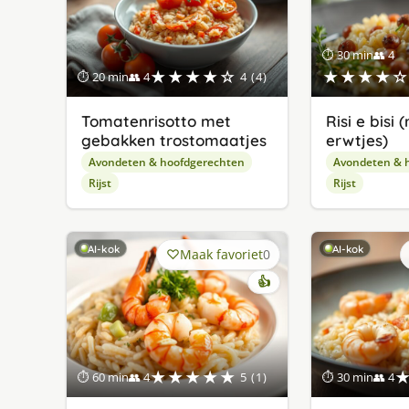
⏱ 30 min
👥 4
★★★★☆
★★★★☆
⏱ 20 min
👥 4
4 (4)
Tomatenrisotto met
Risi e bisi 
gebakken trostomaatjes
erwtjes)
Avondeten & hoofdgerechten
Avondeten & 
Rijst
Rijst
AI-kok
AI-kok
Maak favoriet
0
👍
★★★★★
⏱ 60 min
👥 4
5 (1)
⏱ 30 min
👥 4