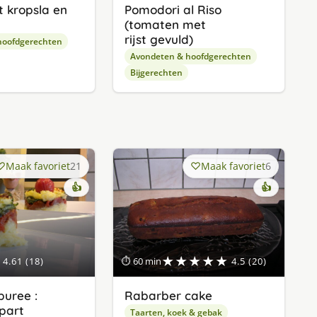
t krop­sla en
Pomodori al Riso
(tomaten met
rijst gevuld)
hoofdgerechten
Avondeten & hoofdgerechten
Bijgerechten
Maak favoriet
21
Maak favoriet
6
👍
👍
★★★★★
4.61 (18)
⏱ 60 min
4.5 (20)
uree :
Rabarber cake
apart
Taarten, koek & gebak