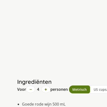
Ingrediënten
−
+
Voor
4
personen
Metrisch
US cups
Goede rode wijn 500 mL