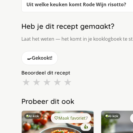
Uit welke keuken komt Rode Wijn risotto?
Heb je dit recept gemaakt?
Laat het weten — het komt in je kooklogboek te s
🍳
Gekookt!
Beoordeel dit recept
★
★
★
★
★
Probeer dit ook
AI-kok
AI-kok
Maak favoriet
7
👍