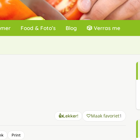
omer
Food & Foto’s
Blog
🎲 Verras me
Maak favoriet
1
👍
Lekker!
nk
Print