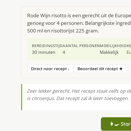
Rode Wijn risotto is een gerecht uit de Euro
genoeg voor 4 personen. Belangrijkste ingre
500 ml en risottorijst 225 gram.
BEREIDINGSTIJD
AANTAL PERSONEN
MOEILIJKHEID
K
30 minuten
4
Makkelijk
E
Direct naar recept ↓
Beoordeel dit recept ★
Zeer lekker gerecht. Het recept staat zelfs op d
is citroenjus. Dat recept zal ik later toevoegen.
👩‍🍳 St