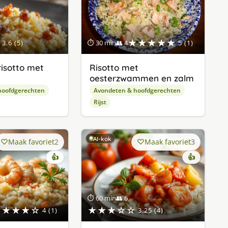
gevonde
★★★★★
3.6 (5)
⏱ 30 min
👥 4
5 (1)
(risotto met
Risotto met
oesterzwammen en zalm
hoofdgerechten
Avondeten & hoofdgerechten
Rijst
AI-kok
Maak favoriet
2
Maak favoriet
3
👍
👍
⏱ 60 min
👥 6
★★★★☆
★★★☆☆
4 (1)
3.25 (4)