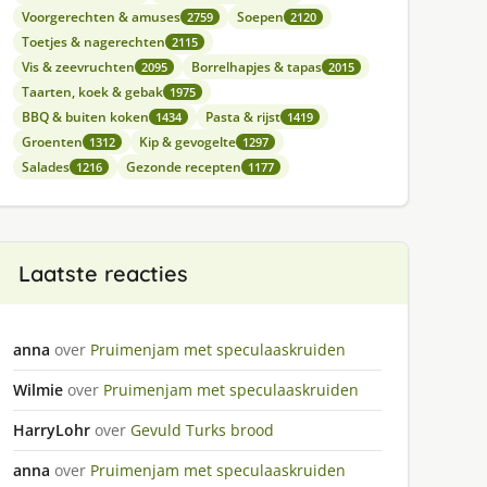
Voorgerechten & amuses
Soepen
2759
2120
Toetjes & nagerechten
2115
Vis & zeevruchten
Borrelhapjes & tapas
2095
2015
Taarten, koek & gebak
1975
BBQ & buiten koken
Pasta & rijst
1434
1419
Groenten
Kip & gevogelte
1312
1297
Salades
Gezonde recepten
1216
1177
Laatste reacties
anna
over
Pruimenjam met speculaaskruiden
Wilmie
over
Pruimenjam met speculaaskruiden
HarryLohr
over
Gevuld Turks brood
anna
over
Pruimenjam met speculaaskruiden