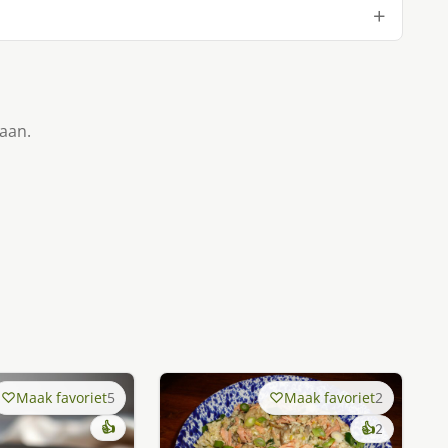
taan.
Maak favoriet
5
Maak favoriet
2
👍
keer
👍
2
lekker