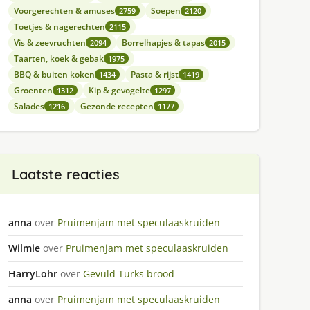
Voorgerechten & amuses
Soepen
2759
2120
Toetjes & nagerechten
2115
Vis & zeevruchten
Borrelhapjes & tapas
2094
2015
Taarten, koek & gebak
1975
BBQ & buiten koken
Pasta & rijst
1434
1419
Groenten
Kip & gevogelte
1312
1297
Salades
Gezonde recepten
1216
1177
Laatste reacties
anna
over
Pruimenjam met speculaaskruiden
Wilmie
over
Pruimenjam met speculaaskruiden
HarryLohr
over
Gevuld Turks brood
anna
over
Pruimenjam met speculaaskruiden