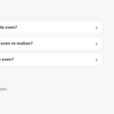
 de oven?
e oven te maken?
e oven?
taan.