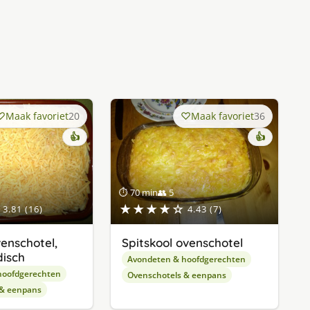
Maak favoriet
20
Maak favoriet
36
👍
👍
⏱ 70 min
👥 5
★★★★☆
3.81 (16)
4.43 (7)
enschotel,
Spitskool ovenschotel
disch
Avondeten & hoofdgerechten
hoofdgerechten
Ovenschotels & eenpans
 & eenpans