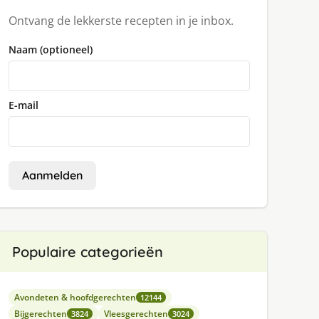
Ontvang de lekkerste recepten in je inbox.
Naam (optioneel)
E-mail
Aanmelden
Populaire categorieën
Avondeten & hoofdgerechten
12144
Bijgerechten
Vleesgerechten
3824
3024