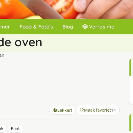
omer
Food & Foto’s
Blog
🎲 Verras me
de oven
ven
Maak favoriet
14
👍
Lekker!
nk
Print