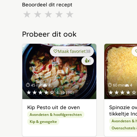
Beoordeel dit recept
★
★
★
★
★
Probeer dit ook
Maak favoriet
38
keer
👍
1
lekker
gevonden
⏱ 45 min
👥 4
⏱ 60 min
👥 4
★★★★☆
★★★★☆
4.39 (96)
Kip Pesto uit de oven
Spinazie ov
tikkeltje In
Avondeten & hoofdgerechten
Avondeten & 
Kip & gevogelte
Ovenschotels