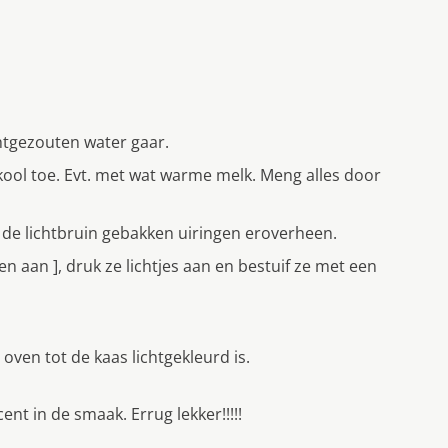
htgezouten water gaar.
kool toe. Evt. met wat warme melk. Meng alles door
de lichtbruin gebakken uiringen eroverheen.
en aan ], druk ze lichtjes aan en bestuif ze met een
oven tot de kaas lichtgekleurd is.
ent in de smaak. Errug lekker!!!!!