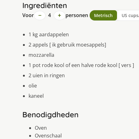
Ingrediënten
−
+
Voor
4
personen
Metrisch
US cups
1 kg aardappelen
2 appels [ ik gebruik moesappels]
mozzarella
1 pot rode kool of een halve rode kool [ vers ]
2 uien in ringen
olie
kaneel
Benodigdheden
Oven
Ovenschaal