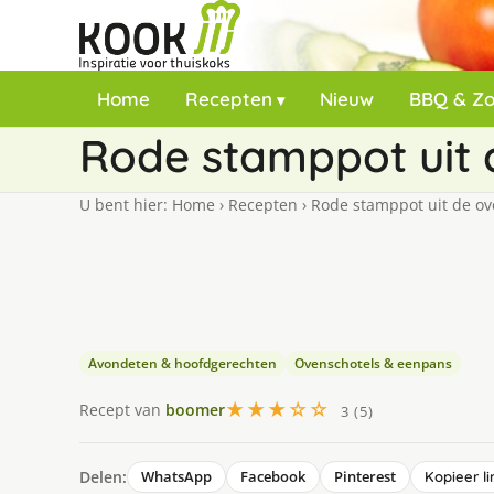
Home
Recepten
Nieuw
BBQ & Z
Rode stamppot uit 
U bent hier:
Home
›
Recepten
›
Rode stamppot uit de o
Avondeten & hoofdgerechten
Ovenschotels & eenpans
★★★☆☆
Recept van
boomer
3 (5)
Delen:
WhatsApp
Facebook
Pinterest
Kopieer li