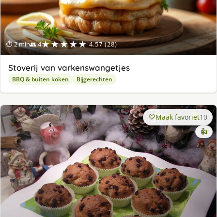
★★★★★
⏱ 2 min
👥 4
4.57 (28)
Stoverij van varkenswangetjes
BBQ & buiten koken
Bijgerechten
Maak favoriet
10
👍