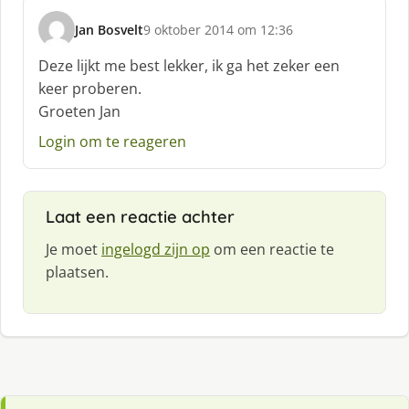
:
Jan Bosvelt
9 oktober 2014 om 12:36
s
c
Deze lijkt me best lekker, ik ga het zeker een
h
keer proberen.
r
Groeten Jan
e
e
Login om te reageren
f
:
Laat een reactie achter
Je moet
ingelogd zijn op
om een reactie te
plaatsen.