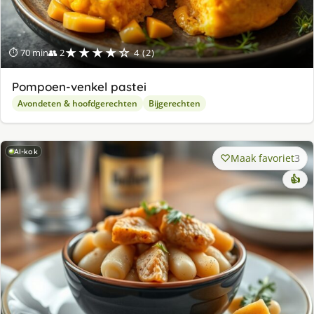
★★★★☆
⏱ 70 min
👥 2
4 (2)
Pompoen-venkel pastei
Avondeten & hoofdgerechten
Bijgerechten
AI-kok
Maak favoriet
3
👍