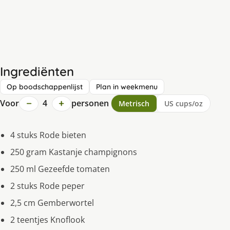
Ingrediënten
Op boodschappenlijst
Plan in weekmenu
−
+
Voor
4
personen
Metrisch
US cups/oz
4 stuks Rode bieten
250 gram Kastanje champignons
250 ml Gezeefde tomaten
2 stuks Rode peper
2,5 cm Gemberwortel
2 teentjes Knoflook