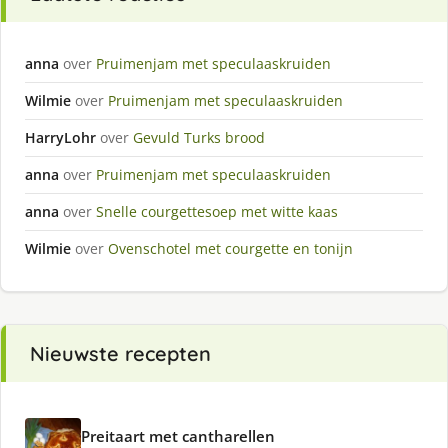
anna
over
Pruimenjam met speculaaskruiden
Wilmie
over
Pruimenjam met speculaaskruiden
HarryLohr
over
Gevuld Turks brood
anna
over
Pruimenjam met speculaaskruiden
anna
over
Snelle courgettesoep met witte kaas
Wilmie
over
Ovenschotel met courgette en tonijn
Nieuwste recepten
Preitaart met cantharellen