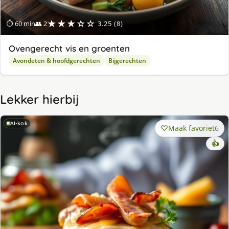
★★★☆☆
⏱ 60 min
👥 2
3.25 (8)
Ovengerecht vis en groenten
Avondeten & hoofdgerechten
Bijgerechten
Lekker hierbij
AI-kok
Maak favoriet
6
👍