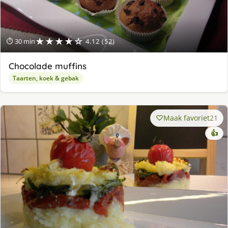
★★★★☆
⏱ 30 min
4.12 (52)
Chocolade muffins
Taarten, koek & gebak
Maak favoriet
21
👍