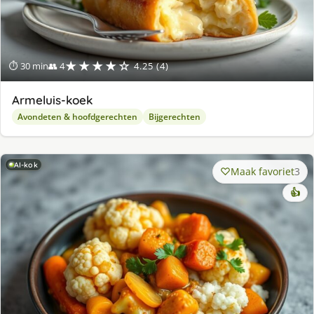
★★★★☆
⏱ 30 min
👥 4
4.25 (4)
Armeluis-koek
Avondeten & hoofdgerechten
Bijgerechten
AI-kok
Maak favoriet
3
👍