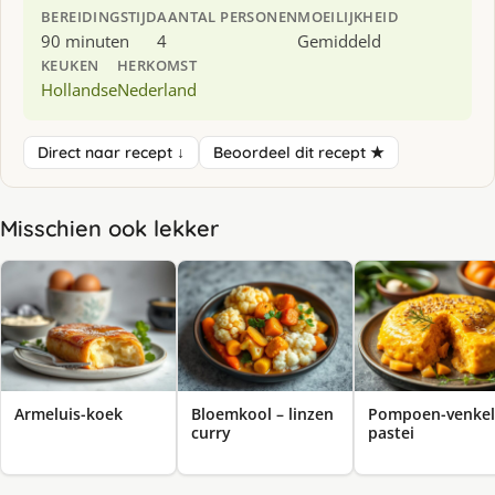
BEREIDINGSTIJD
AANTAL PERSONEN
MOEILIJKHEID
90 minuten
4
Gemiddeld
KEUKEN
HERKOMST
Hollandse
Nederland
Direct naar recept ↓
Beoordeel dit recept ★
Misschien ook lekker
Armeluis-koek
Bloemkool – linzen
Pompoen-venkel
curry
pastei