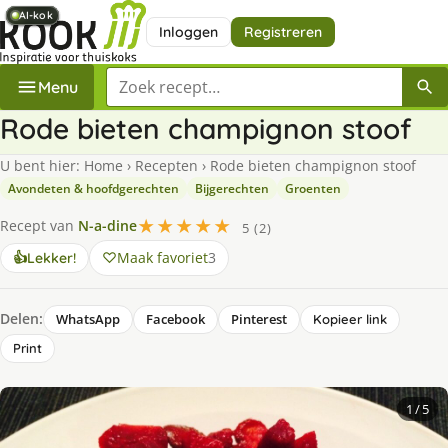
AI-kok
AI-kok
AI-kok
AI-kok
AI-kok
AI-kok
AI-kok
Inloggen
Registreren
Zoek een recept
Menu
Rode bieten champignon stoof
U bent hier:
Home
›
Recepten
›
Rode bieten champignon stoof
Avondeten & hoofdgerechten
Bijgerechten
Groenten
★★★★★
Recept van
N-a-dine
5 (2)
Maak favoriet
3
👍
Lekker!
Delen:
WhatsApp
Facebook
Pinterest
Kopieer link
Print
1
/ 5