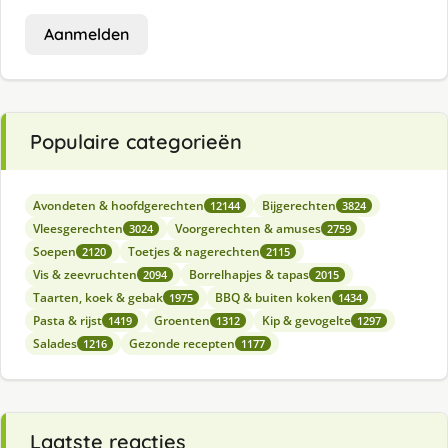
Aanmelden
Populaire categorieën
Avondeten & hoofdgerechten
Bijgerechten
12144
3824
Vleesgerechten
Voorgerechten & amuses
3024
2759
Soepen
Toetjes & nagerechten
2120
2115
Vis & zeevruchten
Borrelhapjes & tapas
2094
2015
Taarten, koek & gebak
BBQ & buiten koken
1975
1434
Pasta & rijst
Groenten
Kip & gevogelte
1419
1312
1297
Salades
Gezonde recepten
1216
1177
Laatste reacties