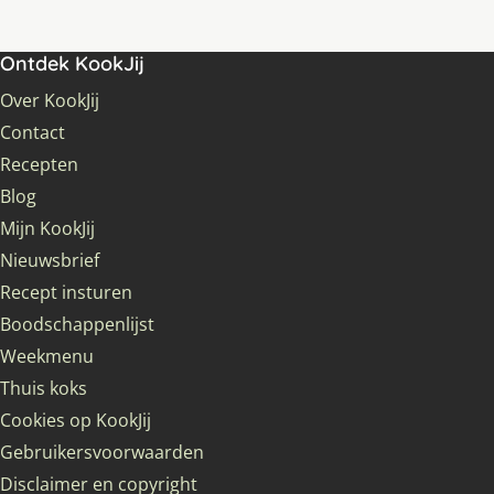
Ontdek KookJij
Over KookJij
Contact
Recepten
Blog
Mijn KookJij
Nieuwsbrief
Recept insturen
Boodschappenlijst
Weekmenu
Thuis koks
Cookies op KookJij
Gebruikersvoorwaarden
Disclaimer en copyright