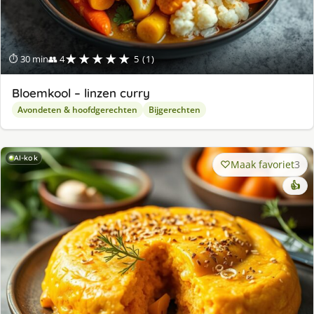
★★★★★
⏱ 30 min
👥 4
5 (1)
Bloemkool – linzen curry
Avondeten & hoofdgerechten
Bijgerechten
AI-kok
Maak favoriet
3
👍