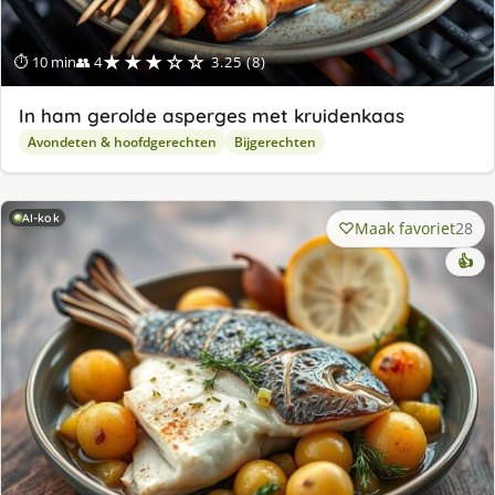
★★★☆☆
⏱ 10 min
👥 4
3.25 (8)
In ham gerolde asperges met kruidenkaas
Avondeten & hoofdgerechten
Bijgerechten
AI-kok
Maak favoriet
28
👍