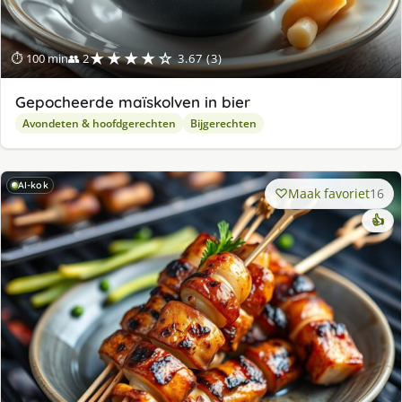
★★★★☆
⏱ 100 min
👥 2
3.67 (3)
Gepocheerde maïskolven in bier
Avondeten & hoofdgerechten
Bijgerechten
AI-kok
Maak favoriet
16
👍