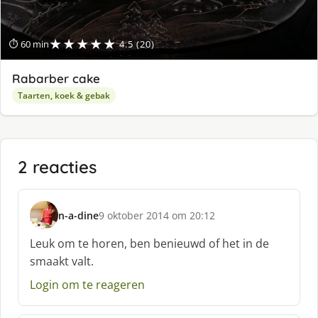
★★★★★
⏱ 60 min
4.5 (20)
Rabarber cake
Taarten, koek & gebak
2 reacties
n-a-dine
9 oktober 2014 om 20:12
s
c
Leuk om te horen, ben benieuwd of het in de
h
smaakt valt.
r
e
Login om te reageren
e
f