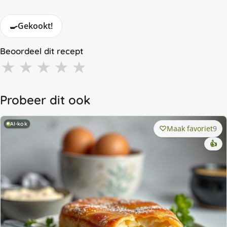
🍳
Gekookt!
Beoordeel dit recept
★
★
★
★
★
Probeer dit ook
AI-kok
Maak favoriet
9
👍