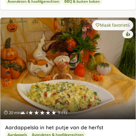
Avondeten & hoofdgerechten
BBQ & buiten koken
Maak favoriet
6
👍
★★★★★
⏱ 20 min
👥 4
5 (1)
Aardappelsla in het putje van de herfst
Aardappels
Avondeten & hoofdgerechten