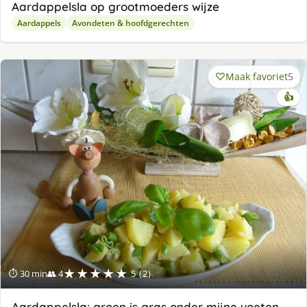
Aardappelsla op grootmoeders wijze
Aardappels
Avondeten & hoofdgerechten
Maak favoriet
5
👍
★★★★★
⏱ 30 min
👥 4
5 (2)
Aardappelsla: groen is gras onder mijne voeten