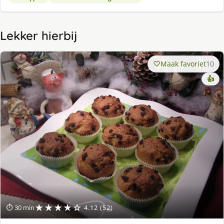
Lekker hierbij
Maak favoriet
10
👍
★★★★☆
⏱ 30 min
4.12 (52)