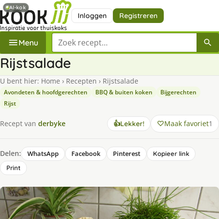
AI-kok
Inloggen
Registreren
Zoek een recept
Menu
Rijstsalade
U bent hier:
Home
›
Recepten
›
Rijstsalade
Avondeten & hoofdgerechten
BBQ & buiten koken
Bijgerechten
Rijst
Maak favoriet
1
Recept van
derbyke
👍
Lekker!
Delen:
WhatsApp
Facebook
Pinterest
Kopieer link
Print