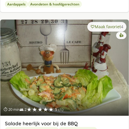
Aardappels
Avondeten & hoofdgerechten
Maak favoriet
4
👍
★★★★★
⏱ 20 min
👥 2
5 (1)
Salade heerlijk voor bij de BBQ