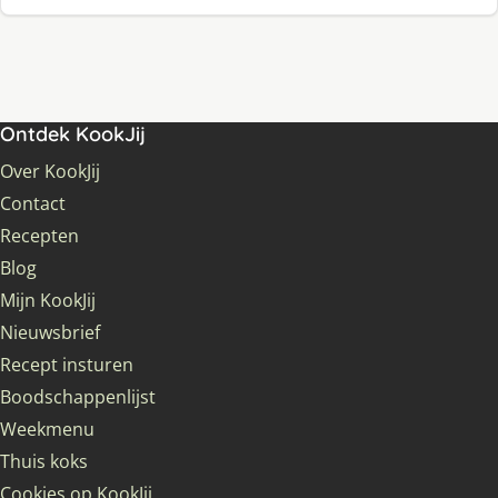
Ontdek KookJij
Over KookJij
Contact
Recepten
Blog
Mijn KookJij
Nieuwsbrief
Recept insturen
Boodschappenlijst
Weekmenu
Thuis koks
Cookies op KookJij