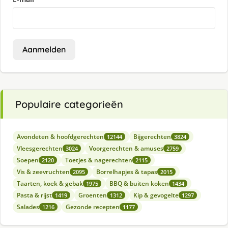
Aanmelden
Populaire categorieën
Avondeten & hoofdgerechten
Bijgerechten
12144
3824
Vleesgerechten
Voorgerechten & amuses
3024
2759
Soepen
Toetjes & nagerechten
2120
2115
Vis & zeevruchten
Borrelhapjes & tapas
2095
2015
Taarten, koek & gebak
BBQ & buiten koken
1975
1434
Pasta & rijst
Groenten
Kip & gevogelte
1419
1312
1297
Salades
Gezonde recepten
1216
1177