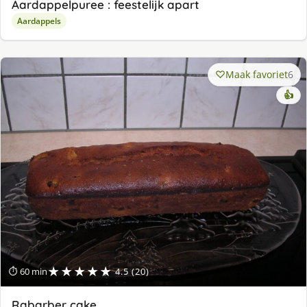
Aardappelpuree : feestelijk apart
Aardappels
Maak favoriet
6
👍
★★★★★
⏱ 60 min
4.5 (20)
Rabarber cake