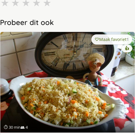
★
★
★
★
★
Probeer dit ook
Maak favoriet
1
👍
⏱ 30 min
👥 4