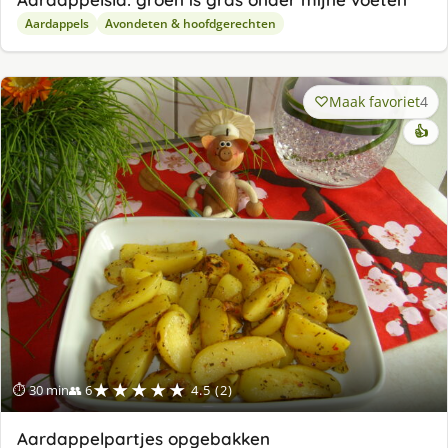
Aardappels
Avondeten & hoofdgerechten
Maak favoriet
4
👍
★★★★★
⏱ 30 min
👥 6
4.5 (2)
Aardappelpartjes opgebakken