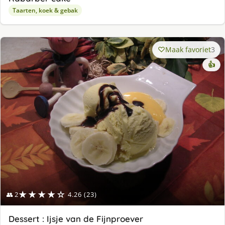
Taarten, koek & gebak
Maak favoriet
3
👍
★★★★☆
👥 2
4.26 (23)
Dessert : Ijsje van de Fijnproever