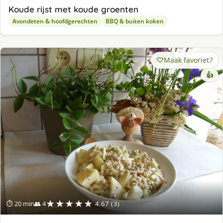
Koude rijst met koude groenten
Avondeten & hoofdgerechten
BBQ & buiten koken
Maak favoriet
7
👍
★★★★★
⏱ 20 min
👥 4
4.67 (3)