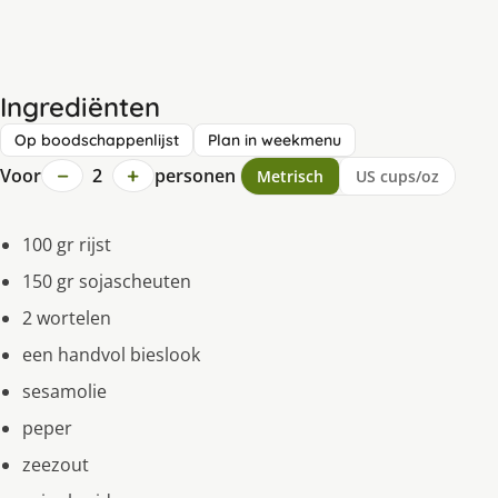
Ingrediënten
Op boodschappenlijst
Plan in weekmenu
−
+
Voor
2
personen
Metrisch
US cups/oz
100 gr rijst
150 gr sojascheuten
2 wortelen
een handvol bieslook
sesamolie
peper
zeezout