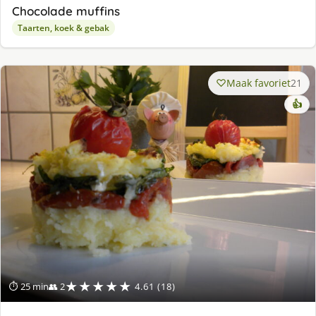
Chocolade muffins
Taarten, koek & gebak
Maak favoriet
21
👍
★★★★★
⏱ 25 min
👥 2
4.61 (18)