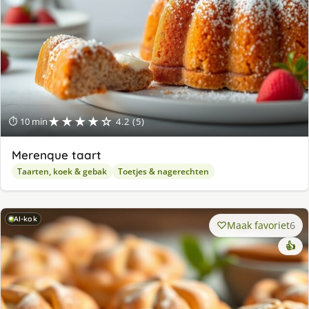
★★★★☆
⏱ 10 min
4.2 (5)
Merenque taart
Taarten, koek & gebak
Toetjes & nagerechten
AI-kok
Maak favoriet
6
👍