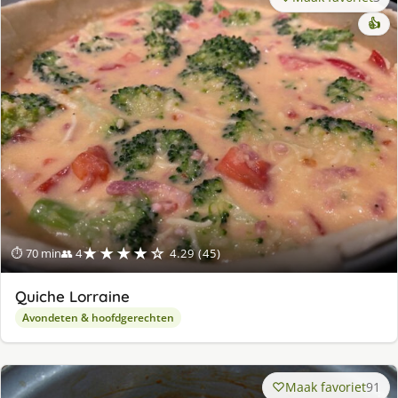
👍
★★★★☆
⏱ 70 min
👥 4
4.29 (45)
Quiche Lorraine
Avondeten & hoofdgerechten
Maak favoriet
91