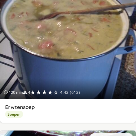
★★★★☆
⏱ 120 min
👥 4
4.42 (612)
Erwtensoep
Soepen