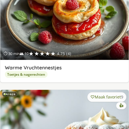
★★★★★
⏱ 30 min
👥 10
4.75 (4)
Warme Vruchtennestjes
Toetjes & nagerechten
AI-kok
Maak favoriet
9
👍