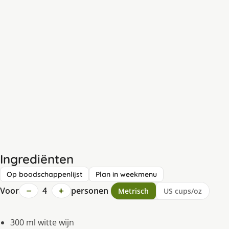
Ingrediënten
Op boodschappenlijst
Plan in weekmenu
−
+
Voor
4
personen
Metrisch
US cups/oz
300 ml witte wijn