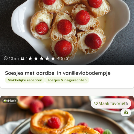
★★★★★
⏱ 10 min
👥 4
4.6 (5)
Soesjes met aardbei in vanillevlabodempje
Makkelijke recepten
Toetjes & nagerechten
AI-kok
Maak favoriet
6
👍