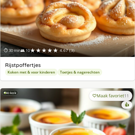
★★★★★
⏱ 30 min
👥 10
4.67 (3)
Rijstpoffertjes
Koken met & voor kinderen
Toetjes & nagerechten
AI-kok
Maak favoriet
11
👍