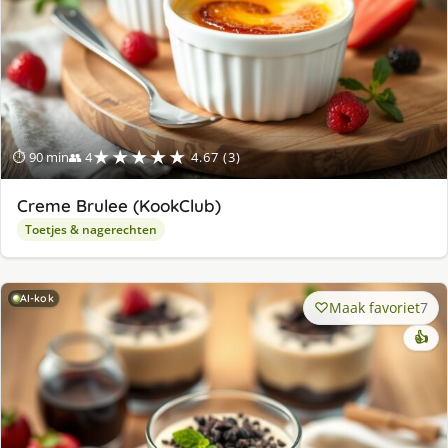
★★★★★
⏱ 90 min
👥 4
4.67 (3)
Creme Brulee (KookClub)
Toetjes & nagerechten
AI-kok
Maak favoriet
7
👍