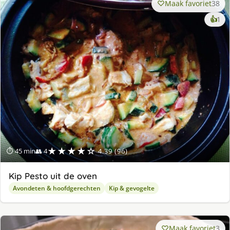
Maak favoriet
38
ke
👍
1
lek
ge
★★★★☆
⏱ 45 min
👥 4
4.39 (96)
Kip Pesto uit de oven
Avondeten & hoofdgerechten
Kip & gevogelte
Maak favoriet
3