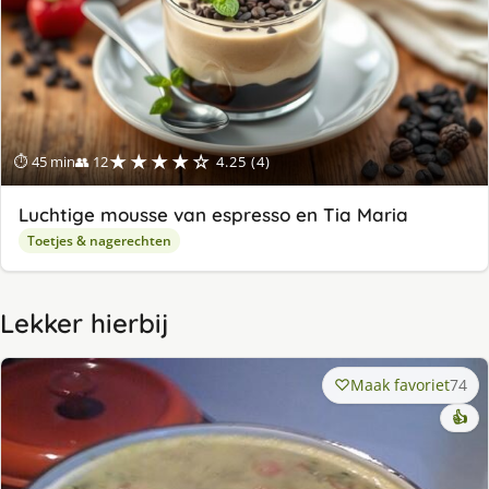
★★★★☆
⏱ 45 min
👥 12
4.25 (4)
Luchtige mousse van espresso en Tia Maria
Toetjes & nagerechten
Lekker hierbij
Maak favoriet
74
👍