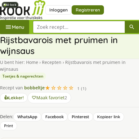
AI-kok
AI-kok
AI-kok
AI-kok
AI-kok
AI-kok
Inloggen
Registreren
Zoek een recept
Menu
Rijstbavarois met pruimen in
wijnsaus
U bent hier:
Home
›
Recepten
›
Rijstbavarois met pruimen in
wijnsaus
Toetjes & nagerechten
★☆☆☆☆
Recept van
bobbeltje
1 (1)
Maak favoriet
2
👍
Lekker!
Delen:
WhatsApp
Facebook
Pinterest
Kopieer link
Print