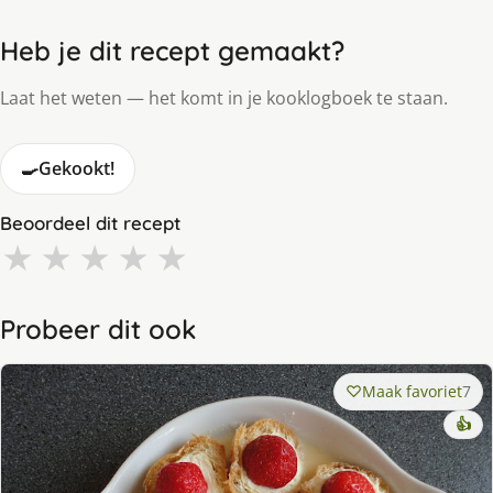
Heb je dit recept gemaakt?
Laat het weten — het komt in je kooklogboek te staan.
🍳
Gekookt!
Beoordeel dit recept
★
★
★
★
★
Probeer dit ook
Maak favoriet
7
👍