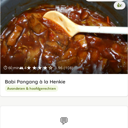
ke
👍
1
lek
ge
★★★★☆
⏱ 60 min
👥 4
3.96 (108)
Babi Pangang à la Henkie
Avondeten & hoofdgerechten
💬