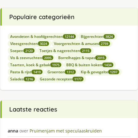
Populaire categorieën
Avondeten & hoofdgerechten
Bijgerechten
12144
3824
Vleesgerechten
Voorgerechten & amuses
3024
2759
Soepen
Toetjes & nagerechten
2120
2115
Vis & zeevruchten
Borrelhapjes & tapas
2095
2015
Taarten, koek & gebak
BBQ & buiten koken
1975
1434
Pasta & rijst
Groenten
Kip & gevogelte
1419
1312
1297
Salades
Gezonde recepten
1216
1177
Laatste reacties
anna
over
Pruimenjam met speculaaskruiden