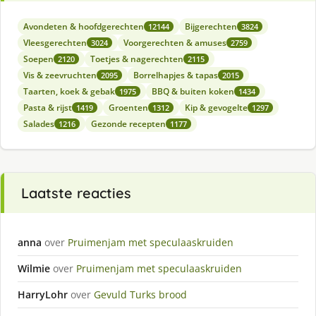
Avondeten & hoofdgerechten
Bijgerechten
12144
3824
Vleesgerechten
Voorgerechten & amuses
3024
2759
Soepen
Toetjes & nagerechten
2120
2115
Vis & zeevruchten
Borrelhapjes & tapas
2095
2015
Taarten, koek & gebak
BBQ & buiten koken
1975
1434
Pasta & rijst
Groenten
Kip & gevogelte
1419
1312
1297
Salades
Gezonde recepten
1216
1177
Laatste reacties
anna
over
Pruimenjam met speculaaskruiden
Wilmie
over
Pruimenjam met speculaaskruiden
HarryLohr
over
Gevuld Turks brood