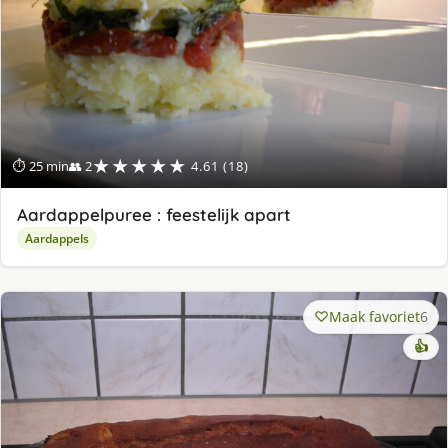
★★★★★
⏱ 25 min
👥 2
4.61 (18)
Aardappelpuree : feestelijk apart
Aardappels
Maak favoriet
6
👍