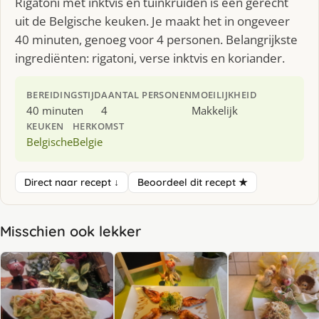
Rigatoni met inktvis en tuinkruiden is een gerecht
uit de Belgische keuken. Je maakt het in ongeveer
40 minuten, genoeg voor 4 personen. Belangrijkste
ingrediënten: rigatoni, verse inktvis en koriander.
BEREIDINGSTIJD
AANTAL PERSONEN
MOEILIJKHEID
40 minuten
4
Makkelijk
KEUKEN
HERKOMST
Belgische
Belgie
Direct naar recept ↓
Beoordeel dit recept ★
Misschien ook lekker