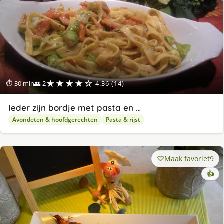
★★★★☆
⏱ 30 min
👥 2
4.36 (14)
Ieder zijn bordje met pasta en …
Avondeten & hoofdgerechten
Pasta & rijst
Maak favoriet
9
👍