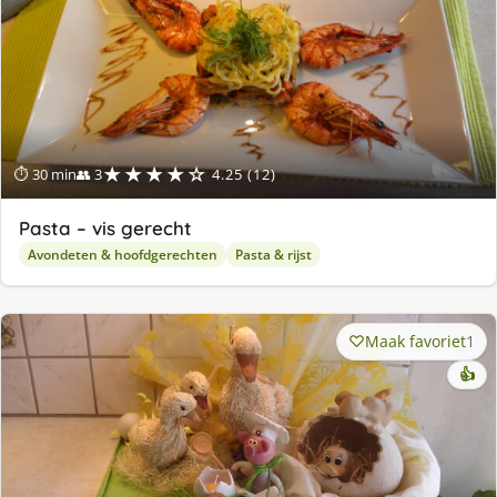
★★★★☆
⏱ 30 min
👥 3
4.25 (12)
Pasta – vis gerecht
Avondeten & hoofdgerechten
Pasta & rijst
Maak favoriet
1
👍