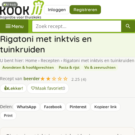
AI-kok
Inloggen
Registreren
Zoek een recept
Menu
Rigatoni met inktvis en
tuinkruiden
U bent hier:
Home
›
Recepten
›
Rigatoni met inktvis en tuinkruiden
Avondeten & hoofdgerechten
Pasta & rijst
Vis & zeevruchten
★★☆☆☆
Recept van
beerder
2.25 (4)
Maak favoriet
0
👍
Lekker!
Delen:
WhatsApp
Facebook
Pinterest
Kopieer link
Print