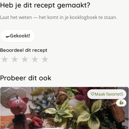
Heb je dit recept gemaakt?
Laat het weten — het komt in je kooklogboek te staan.
🍳
Gekookt!
Beoordeel dit recept
★
★
★
★
★
Probeer dit ook
Maak favoriet
5
👍