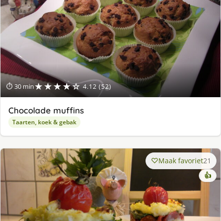
★★★★☆
⏱ 30 min
4.12 (52)
Chocolade muffins
Taarten, koek & gebak
Maak favoriet
21
👍