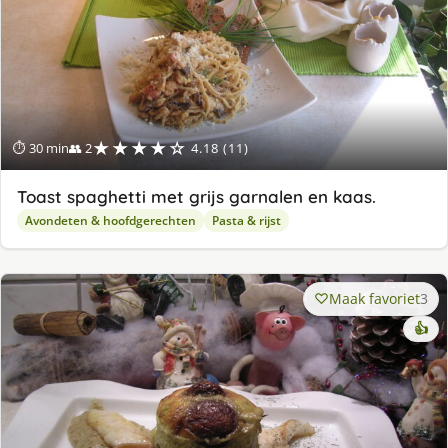
★★★★☆
⏱ 30 min
👥 2
4.18 (11)
Toast spaghetti met grijs garnalen en kaas.
Avondeten & hoofdgerechten
Pasta & rijst
Maak favoriet
3
👍