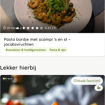
★★★★☆
⏱ 20 min
👥 2
4.43 (7)
Pasta bordje met scampi ’s en st –
jacobsvruchten
Avondeten & hoofdgerechten
Pasta & rijst
Lekker hierbij
AI-kok
Maak favoriet
6
👍