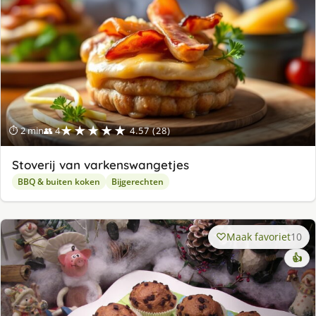
★★★★★
⏱ 2 min
👥 4
4.57 (28)
Stoverij van varkenswangetjes
BBQ & buiten koken
Bijgerechten
Maak favoriet
10
👍