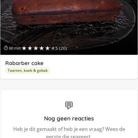
★★★★★
⏱ 60 min
4.5 (20)
Rabarber cake
Taarten, koek & gebak
💬
Nog geen reacties
Heb je dit gemaakt of heb je een vraag? Wees de
eerste die reageert.