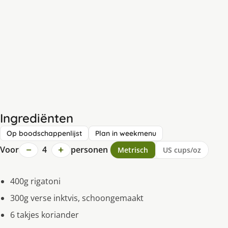
Ingrediënten
Op boodschappenlijst
Plan in weekmenu
−
+
Voor
4
personen
Metrisch
US cups/oz
400g rigatoni
300g verse inktvis, schoongemaakt
6 takjes koriander