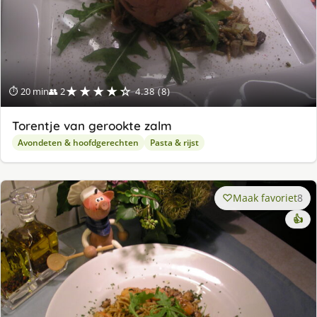
★★★★☆
⏱ 20 min
👥 2
4.38 (8)
Torentje van gerookte zalm
Avondeten & hoofdgerechten
Pasta & rijst
Maak favoriet
8
👍