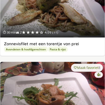
★★★★☆
⏱ 30 min
👥 2
4.09 (11)
Zonnevisfilet met een torentje van prei
Avondeten & hoofdgerechten
Pasta & rijst
Maak favoriet
8
👍