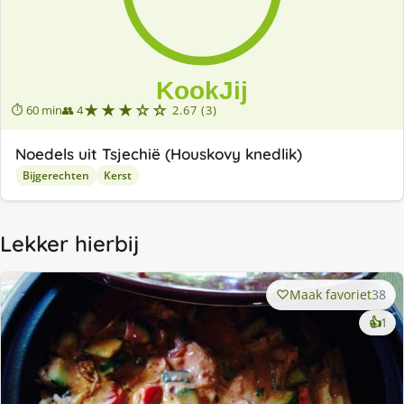
★★★☆☆
⏱ 60 min
👥 4
2.67 (3)
Noedels uit Tsjechië (Houskovy knedlik)
Bijgerechten
Kerst
Lekker hierbij
Maak favoriet
38
ke
👍
1
lek
ge