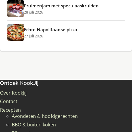
Pruimenjam met speculaaskruiden
28 juli 2026
Echte Napolitaanse pizza
27 juli 2026
Ontdek KookJij
Over KookJij
Contact
Recepten
Avondeten & hoofdgerechten
BBQ & buiten koken