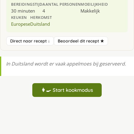
BEREIDINGSTIJD
AANTAL PERSONEN
MOEILIJKHEID
30 minuten
4
Makkelijk
KEUKEN
HERKOMST
Europese
Duitsland
Direct naar recept ↓
Beoordeel dit recept ★
In Duitsland wordt er vaak appelmoes bĳ geserveerd.
👩‍🍳 Start kookmodus