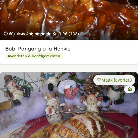
★★★★☆
⏱ 60 min
👥 4
3.96 (108)
Babi Pangang à la Henkie
Avondeten & hoofdgerechten
Maak favoriet
8
👍