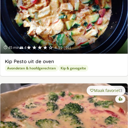
★★★★☆
⏱ 45 min
👥 4
4.39 (96)
Kip Pesto uit de oven
Avondeten & hoofdgerechten
Kip & gevogelte
Maak favoriet
3
👍