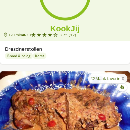
★★★★☆
⏱ 120 min
👥 10
3.75 (12)
Dresdnerstollen
Brood & beleg
Kerst
Maak favoriet
0
👍