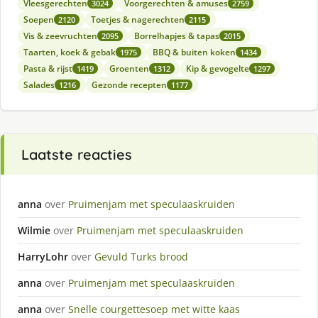
Vleesgerechten
Voorgerechten & amuses
3024
2759
Soepen
Toetjes & nagerechten
2120
2115
Vis & zeevruchten
Borrelhapjes & tapas
2095
2015
Taarten, koek & gebak
BBQ & buiten koken
1975
1434
Pasta & rijst
Groenten
Kip & gevogelte
1419
1312
1297
Salades
Gezonde recepten
1216
1177
Laatste reacties
anna
over
Pruimenjam met speculaaskruiden
Wilmie
over
Pruimenjam met speculaaskruiden
HarryLohr
over
Gevuld Turks brood
anna
over
Pruimenjam met speculaaskruiden
anna
over
Snelle courgettesoep met witte kaas