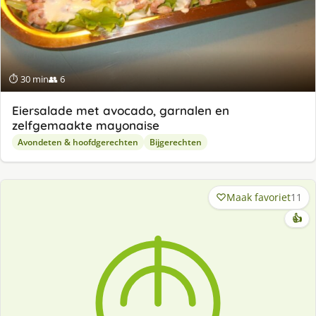
⏱ 30 min
👥 6
Eiersalade met avocado, garnalen en
zelfgemaakte mayonaise
Avondeten & hoofdgerechten
Bijgerechten
Maak favoriet
11
👍