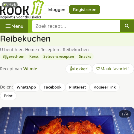
AI-kok
Inloggen
Registreren
Zoek een recept
Menu
Reibekuchen
U bent hier:
Home
›
Recepten
›
Reibekuchen
Bijgerechten
Kerst
Seizoensrecepten
Snacks
Maak favoriet
1
Recept van
Wilmie
👍
Lekker!
Delen:
WhatsApp
Facebook
Pinterest
Kopieer link
Print
1
/ 4