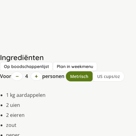
Ingrediënten
Op boodschappenlijst
Plan in weekmenu
−
+
Voor
4
personen
Metrisch
US cups/oz
1 kg aardappelen
2 uien
2 eieren
zout
peper