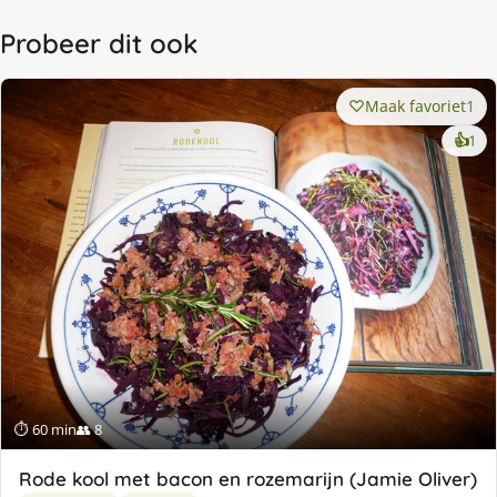
Probeer dit ook
Maak favoriet
1
ke
👍
1
lek
ge
⏱ 60 min
👥 8
Rode kool met bacon en rozemarijn (Jamie Oliver)