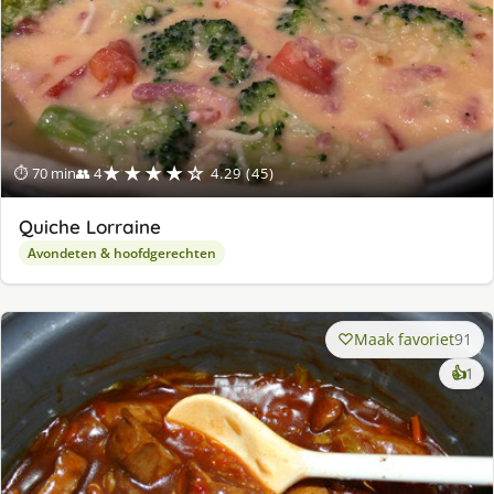
★★★★☆
⏱ 70 min
👥 4
4.29 (45)
Quiche Lorraine
Avondeten & hoofdgerechten
Maak favoriet
91
ke
👍
1
lek
ge