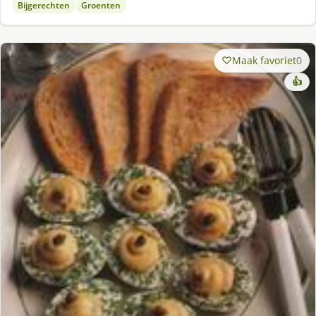
Bijgerechten
Groenten
Maak favoriet
0
👍