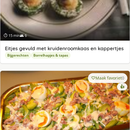
⏱ 15 min
👥 6
Eitjes gevuld met kruidenroomkaas en kappertjes
Bijgerechten
Borrelhapjes & tapas
Maak favoriet
0
👍