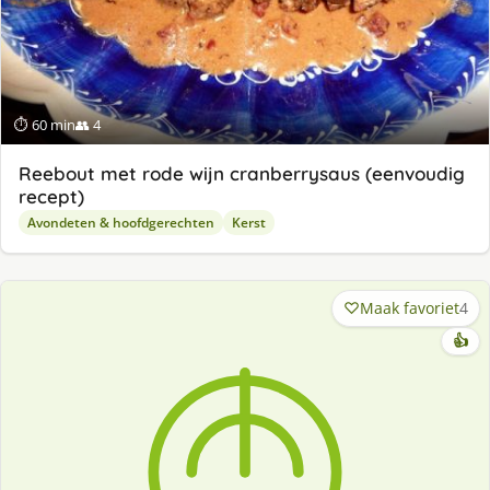
⏱ 60 min
👥 4
Reebout met rode wijn cranberrysaus (eenvoudig
recept)
Avondeten & hoofdgerechten
Kerst
Maak favoriet
4
👍