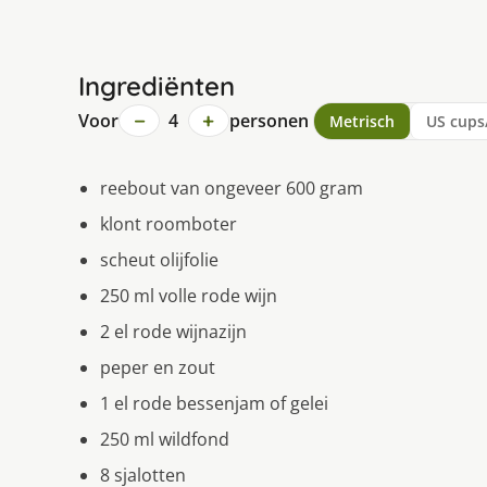
Ingrediënten
−
+
Voor
4
personen
Metrisch
US cups
reebout van ongeveer 600 gram
klont roomboter
scheut olijfolie
250 ml volle rode wijn
2 el rode wijnazijn
peper en zout
1 el rode bessenjam of gelei
250 ml wildfond
8 sjalotten