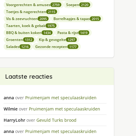
Voorgerechten & amuses
Soepen
2759
2120
Toetjes & nagerechten
2115
Vis & zeevruchten
Borrelhapjes & tapas
2095
2015
Taarten, koek & gebak
1975
BBQ & buiten koken
Pasta & rijst
1434
1419
Groenten
Kip & gevogelte
1312
1297
Salades
Gezonde recepten
1216
1177
Laatste reacties
anna
over
Pruimenjam met speculaaskruiden
Wilmie
over
Pruimenjam met speculaaskruiden
HarryLohr
over
Gevuld Turks brood
anna
over
Pruimenjam met speculaaskruiden