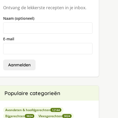
Ontvang de lekkerste recepten in je inbox.
Naam (optioneel)
E-mail
Aanmelden
Populaire categorieën
Avondeten & hoofdgerechten
12144
Bijgerechten
Vleesgerechten
3824
3024