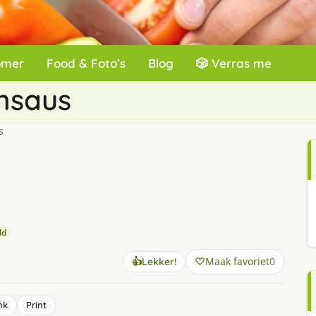
omer
Food & Foto’s
Blog
🎲 Verras me
jnsaus
s
ld
Maak favoriet
0
👍
Lekker!
nk
Print