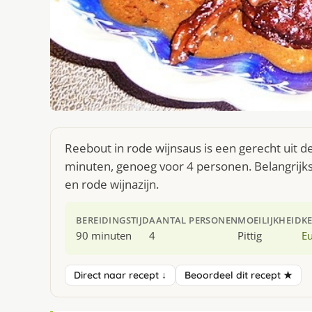
Reebout in rode wijnsaus is een gerecht uit 
minuten, genoeg voor 4 personen. Belangrijks
en rode wijnazijn.
BEREIDINGSTIJD
AANTAL PERSONEN
MOEILIJKHEID
K
90 minuten
4
Pittig
E
Direct naar recept ↓
Beoordeel dit recept ★