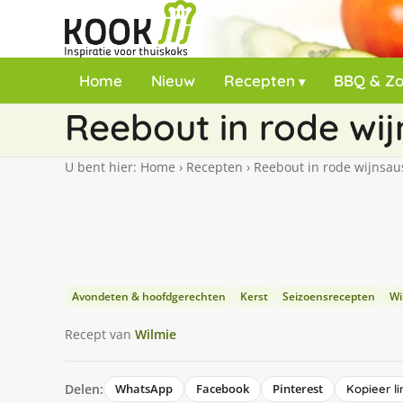
Home
Nieuw
Recepten
BBQ & Z
Reebout in rode wi
U bent hier:
Home
›
Recepten
›
Reebout in rode wijnsau
Avondeten & hoofdgerechten
Kerst
Seizoensrecepten
Wi
Recept van
Wilmie
Delen:
WhatsApp
Facebook
Pinterest
Kopieer li