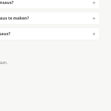
jnsaus?
saus te maken?
saus?
taan.