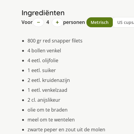
Ingrediënten
−
+
Voor
4
personen
Metrisch
US cups
800 gr red snapper filets
4 bollen venkel
4 eetl. olijfolie
1 eetl. suiker
2 eetl. kruidenazijn
1 eetl. venkelzaad
2 cl. anijslikeur
olie om te braden
meel om te wentelen
zwarte peper en zout uit de molen