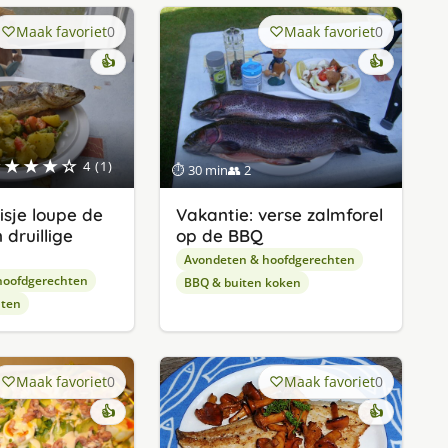
Maak favoriet
0
Maak favoriet
0
👍
👍
★★★★☆
4 (1)
⏱ 30 min
👥 2
isje loupe de
Vakantie: verse zalmforel
druillige
op de BBQ
Avondeten & hoofdgerechten
hoofdgerechten
BBQ & buiten koken
hten
Maak favoriet
0
Maak favoriet
0
👍
👍