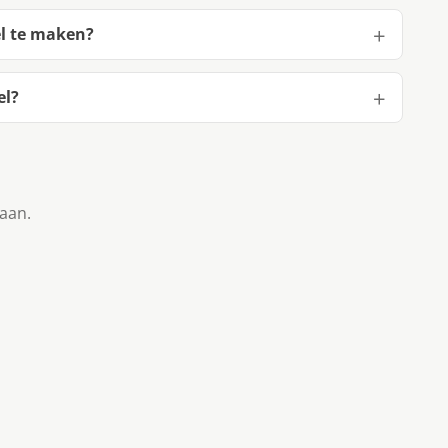
l te maken?
el?
taan.