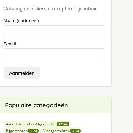
Ontvang de lekkerste recepten in je inbox.
Naam (optioneel)
E-mail
Aanmelden
Populaire categorieën
Avondeten & hoofdgerechten
12144
Bijgerechten
Vleesgerechten
3824
3024