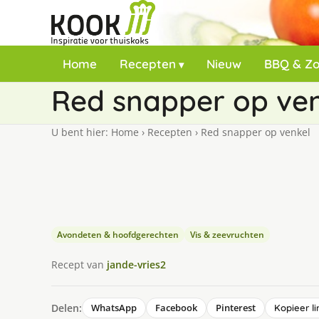
Home
Recepten
Nieuw
BBQ & Z
Red snapper op ve
U bent hier:
Home
›
Recepten
›
Red snapper op venkel
Avondeten & hoofdgerechten
Vis & zeevruchten
Recept van
jande-vries2
Delen:
WhatsApp
Facebook
Pinterest
Kopieer li