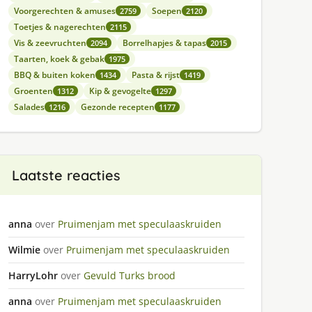
Voorgerechten & amuses
Soepen
2759
2120
Toetjes & nagerechten
2115
Vis & zeevruchten
Borrelhapjes & tapas
2094
2015
Taarten, koek & gebak
1975
BBQ & buiten koken
Pasta & rijst
1434
1419
Groenten
Kip & gevogelte
1312
1297
Salades
Gezonde recepten
1216
1177
Laatste reacties
anna
over
Pruimenjam met speculaaskruiden
Wilmie
over
Pruimenjam met speculaaskruiden
HarryLohr
over
Gevuld Turks brood
anna
over
Pruimenjam met speculaaskruiden