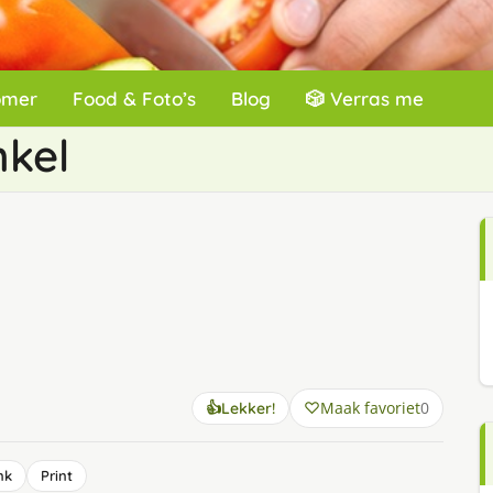
omer
Food & Foto’s
Blog
🎲 Verras me
nkel
Maak favoriet
0
👍
Lekker!
nk
Print