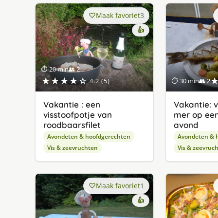
Maak favoriet
3
👍
⏱ 20 min
👥 2
★★★★☆
4.2 (5)
⏱ 30 min
👥 2
Vakantie : een
Vakantie: v
visstoofpotje van
mer op een 
roodbaarsfilet
avond
Avondeten & hoofdgerechten
Avondeten & 
Vis & zeevruchten
Vis & zeevruc
Maak favoriet
1
👍