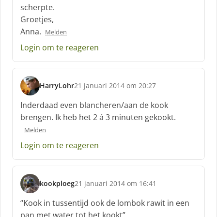
scherpte.
e
Groetjes,
e
f
Anna.
Melden
:
Login om te reageren
HarryLohr
21 januari 2014 om 20:27
s
c
Inderdaad even blancheren/aan de kook
h
brengen. Ik heb het 2 á 3 minuten gekookt.
r
Melden
e
e
Login om te reageren
f
:
kookploeg
21 januari 2014 om 16:41
s
c
“Kook in tussentijd ook de lombok rawit in een
h
pan met water tot het kookt”