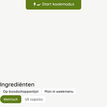
👩‍🍳 Start kookmodus
Ingrediënten
Op boodschappenlijst
Plan in weekmenu
Metrisch
US cups/oz