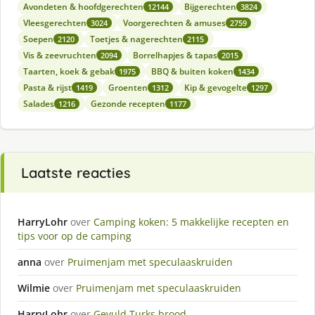
Avondeten & hoofdgerechten
Bijgerechten
12144
3824
Vleesgerechten
Voorgerechten & amuses
3024
2759
Soepen
Toetjes & nagerechten
2120
2115
Vis & zeevruchten
Borrelhapjes & tapas
2094
2015
Taarten, koek & gebak
BBQ & buiten koken
1975
1434
Pasta & rijst
Groenten
Kip & gevogelte
1419
1312
1297
Salades
Gezonde recepten
1216
1177
Laatste reacties
HarryLohr
over
Camping koken: 5 makkelijke recepten en
tips voor op de camping
anna
over
Pruimenjam met speculaaskruiden
Wilmie
over
Pruimenjam met speculaaskruiden
HarryLohr
over
Gevuld Turks brood