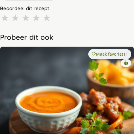
Beoordeel dit recept
★
★
★
★
★
Probeer dit ook
Maak favoriet
11
👍