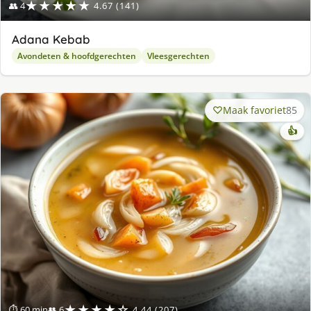
★★★★★
👥 4
4.67 (141)
Adana Kebab
Avondeten & hoofdgerechten
Vleesgerechten
Maak favoriet
85
👍
★★★★☆
⏱ 60 min
👥 6
4.44 (207)