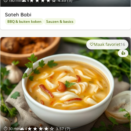
★★★★☆
⏱ 180 min
👥 4
4.33 (3)
Sateh Babi
BBQ & buiten koken
Sauzen & basics
Maak favoriet
16
👍
★★★★☆
⏱ 30 min
👥 4
3.57 (7)