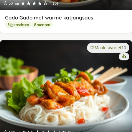
★★★★☆
⏱ 50 min
4 (6)
Gado Gado met warme katjangsaus
Bijgerechten
Groenten
Maak favoriet
10
👍