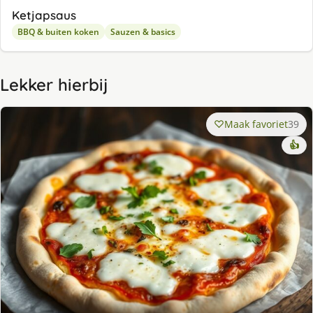
Ketjapsaus
BBQ & buiten koken
Sauzen & basics
Lekker hierbij
Maak favoriet
39
👍