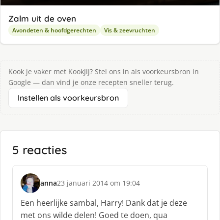
Zalm uit de oven
Avondeten & hoofdgerechten
Vis & zeevruchten
Kook je vaker met KookJij? Stel ons in als voorkeursbron in
Google — dan vind je onze recepten sneller terug.
Instellen als voorkeursbron
5 reacties
anna
23 januari 2014 om 19:04
s
c
Een heerlijke sambal, Harry! Dank dat je deze
h
met ons wilde delen! Goed te doen, qua
r