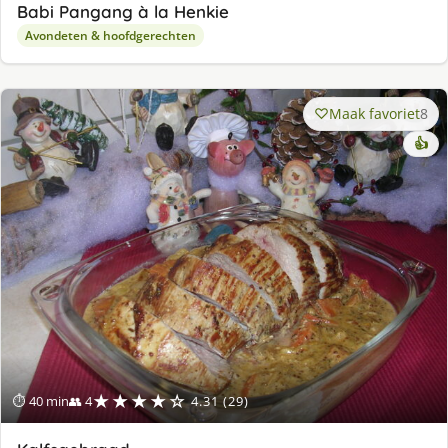
Babi Pangang à la Henkie
Avondeten & hoofdgerechten
Maak favoriet
8
👍
★★★★☆
⏱ 40 min
👥 4
4.31 (29)