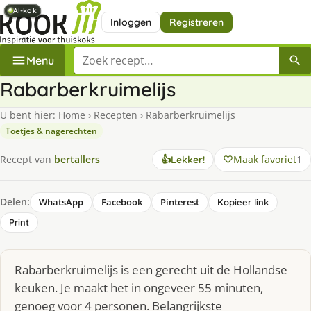
AI-kok
AI-kok
AI-kok
AI-kok
AI-kok
Inloggen
Registreren
Zoek een recept
Menu
Rabarberkruimelijs
U bent hier:
Home
›
Recepten
›
Rabarberkruimelijs
Toetjes & nagerechten
Maak favoriet
1
Recept van
bertallers
👍
Lekker!
Delen:
WhatsApp
Facebook
Pinterest
Kopieer link
Print
Rabarberkruimelijs is een gerecht uit de Hollandse
keuken. Je maakt het in ongeveer 55 minuten,
genoeg voor 4 personen. Belangrijkste