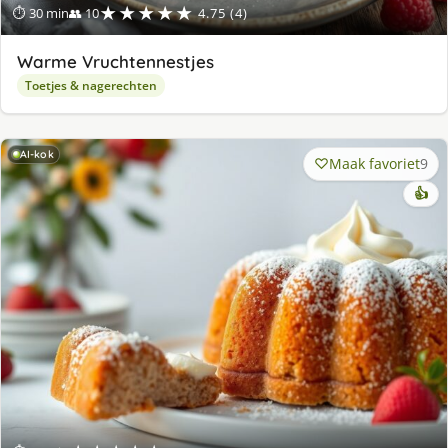
★★★★★
⏱ 30 min
👥 10
4.75 (4)
Warme Vruchtennestjes
Toetjes & nagerechten
AI-kok
Maak favoriet
9
👍