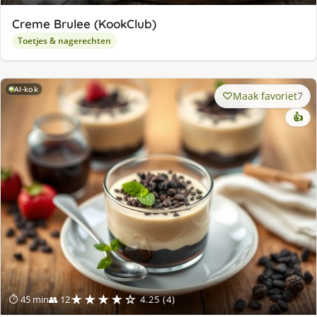
Creme Brulee (KookClub)
Toetjes & nagerechten
AI-kok
Maak favoriet
7
👍
★★★★☆
⏱ 45 min
👥 12
4.25 (4)