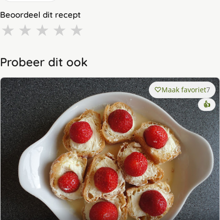
Beoordeel dit recept
★
★
★
★
★
Probeer dit ook
Maak favoriet
7
👍