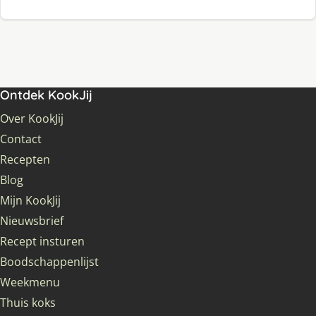
Ontdek KookJij
Over KookJij
Contact
Recepten
Blog
Mijn KookJij
Nieuwsbrief
Recept insturen
Boodschappenlijst
Weekmenu
Thuis koks