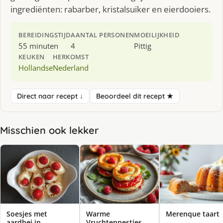
ingrediënten: rabarber, kristalsuiker en eierdooiers.
BEREIDINGSTIJD
AANTAL PERSONEN
MOEILIJKHEID
55 minuten
4
Pittig
KEUKEN
HERKOMST
Hollandse
Nederland
Direct naar recept ↓
Beoordeel dit recept ★
Misschien ook lekker
Soesjes met
Warme
Merenque taart
aardbei in
Vruchtennestjes