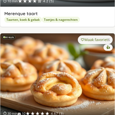
★★★★☆
⏱ 10 min
4.2 (5)
Merenque taart
Taarten, koek & gebak
Toetjes & nagerechten
AI-kok
Maak favoriet
6
👍
★★★★★
⏱ 30 min
👥 10
4.67 (3)