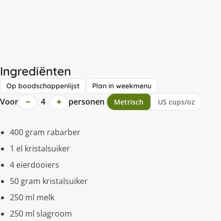
Ingrediënten
Op boodschappenlijst
Plan in weekmenu
−
+
Voor
4
personen
Metrisch
US cups/oz
400 gram rabarber
1 el kristalsuiker
4 eierdooiers
50 gram kristalsuiker
250 ml melk
250 ml slagroom