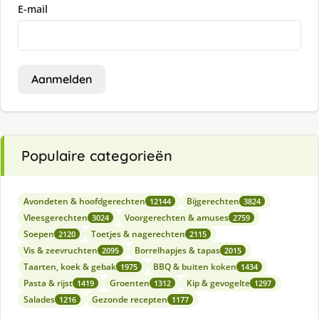
E-mail
Aanmelden
Populaire categorieën
Avondeten & hoofdgerechten
Bijgerechten
12144
3824
Vleesgerechten
Voorgerechten & amuses
3024
2759
Soepen
Toetjes & nagerechten
2120
2115
Vis & zeevruchten
Borrelhapjes & tapas
2095
2015
Taarten, koek & gebak
BBQ & buiten koken
1975
1434
Pasta & rijst
Groenten
Kip & gevogelte
1419
1312
1297
Salades
Gezonde recepten
1216
1177