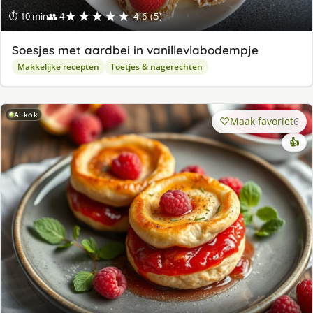
★★★★★
⏱ 10 min
👥 4
4.6 (5)
Soesjes met aardbei in vanillevlabodempje
Makkelijke recepten
Toetjes & nagerechten
AI-kok
Maak favoriet
6
👍