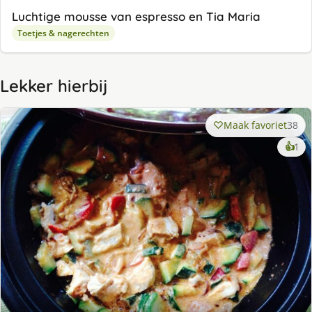
Luchtige mousse van espresso en Tia Maria
Toetjes & nagerechten
Lekker hierbij
Maak favoriet
38
ke
👍
1
lek
ge