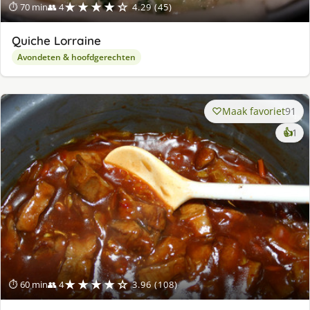
★★★★☆
⏱ 70 min
👥 4
4.29 (45)
Quiche Lorraine
Avondeten & hoofdgerechten
Maak favoriet
91
ke
👍
1
lek
ge
★★★★☆
⏱ 60 min
👥 4
3.96 (108)