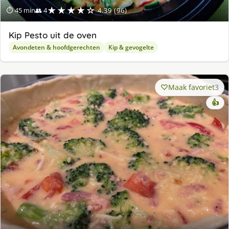
★★★★☆
⏱ 45 min
👥 4
4.39 (96)
Kip Pesto uit de oven
Avondeten & hoofdgerechten
Kip & gevogelte
Maak favoriet
3
👍