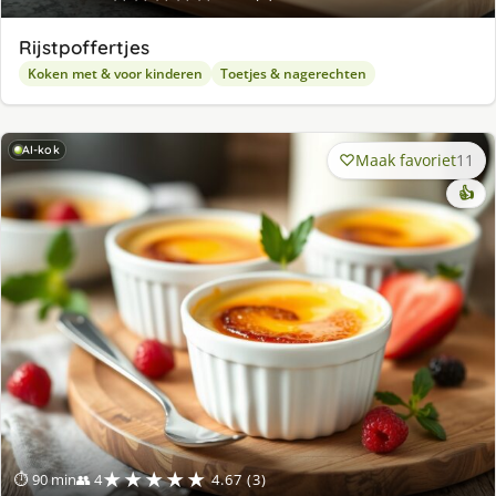
Rijstpoffertjes
Koken met & voor kinderen
Toetjes & nagerechten
AI-kok
Maak favoriet
11
👍
★★★★★
⏱ 90 min
👥 4
4.67 (3)