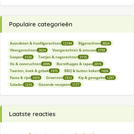
Populaire categorieën
Avondeten & hoofdgerechten
Bijgerechten
12144
3824
Vleesgerechten
Voorgerechten & amuses
3024
2759
Soepen
Toetjes & nagerechten
2120
2115
Vis & zeevruchten
Borrelhapjes & tapas
2095
2015
Taarten, koek & gebak
BBQ & buiten koken
1975
1434
Pasta & rijst
Groenten
Kip & gevogelte
1419
1312
1297
Salades
Gezonde recepten
1216
1177
Laatste reacties