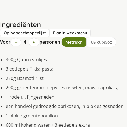
Ingrediënten
Op boodschappenlijst
Plan in weekmenu
−
+
Voor
4
personen
Metrisch
US cups/oz
300g Quorn stukjes
3 eetlepels Tikka pasta
250g Basmati rijst
200g groentenmix diepvries (erwten, maïs, paprika’s,…)
1 rode ui, fijngesneden
een handvol gedroogde abrikozen, in blokjes gesneden
1 blokje groentebouillon
600 ml kokend water + 3 eetlepels extra