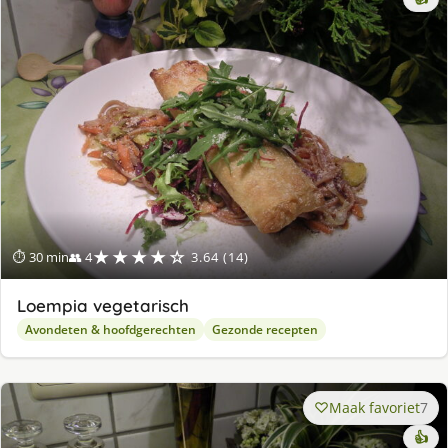
★★★★☆
⏱ 30 min
👥 4
3.64 (14)
Loempia vegetarisch
Avondeten & hoofdgerechten
Gezonde recepten
Maak favoriet
7
👍