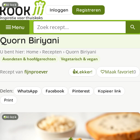
AI-kok
Inloggen
Registreren
Zoek een recept
Menu
Quorn Biriyani
U bent hier:
Home
›
Recepten
›
Quorn Biriyani
Avondeten & hoofdgerechten
Vegetarisch & vegan
Maak favoriet
0
Recept van
fijnproever
👍
Lekker!
Delen:
WhatsApp
Facebook
Pinterest
Kopieer link
Print
AI-kok