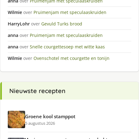
anna
over
Pruimenjam met speculaaskruiden
Wilmie
over
Pruimenjam met speculaaskruiden
HarryLohr
over
Gevuld Turks brood
anna
over
Pruimenjam met speculaaskruiden
anna
over
Snelle courgettesoep met witte kaas
Wilmie
over
Ovenschotel met courgette en tonijn
Nieuwste recepten
Groene kool stamppot
5 augustus 2026