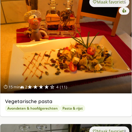
Maak favoriet
6
👍
★★★★☆
⏱ 15 min
👥 2
4 (11)
Vegetarische pasta
Avondeten & hoofdgerechten
Pasta & rijst
Maak favoriet
8