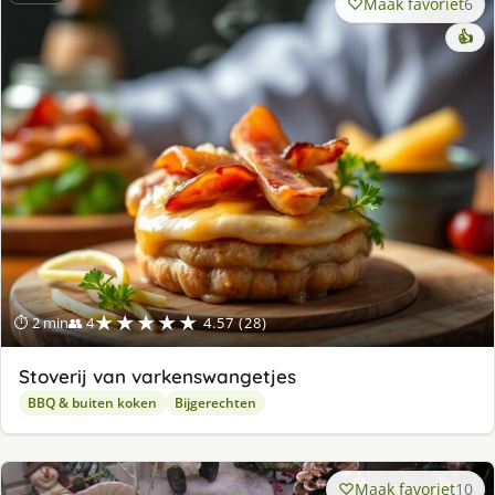
Maak favoriet
6
👍
★★★★★
⏱ 2 min
👥 4
4.57 (28)
Stoverij van varkenswangetjes
BBQ & buiten koken
Bijgerechten
Maak favoriet
10