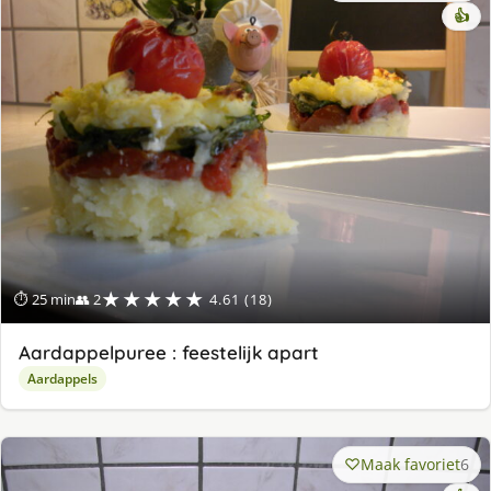
👍
★★★★★
⏱ 25 min
👥 2
4.61 (18)
Aardappelpuree : feestelijk apart
Aardappels
Maak favoriet
6