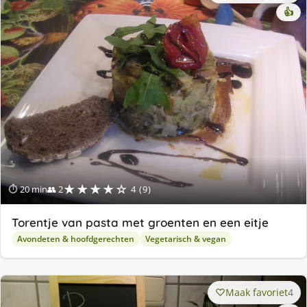
👍
★★★★☆
⏱ 20 min
👥 2
4 (9)
Torentje van pasta met groenten en een eitje
Avondeten & hoofdgerechten
Vegetarisch & vegan
Maak favoriet
4