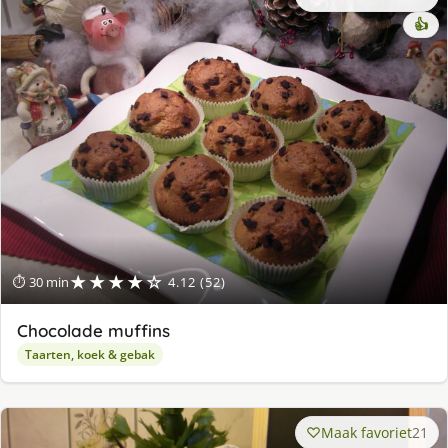
👍
★★★★☆
⏱ 30 min
4.12 (52)
Chocolade muffins
Taarten, koek & gebak
Maak favoriet
21