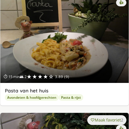
👍
★★★★☆
⏱ 15 min
👥 2
3.89 (9)
Pasta van het huis
Avondeten & hoofdgerechten
Pasta & rijst
Maak favoriet
2
👍