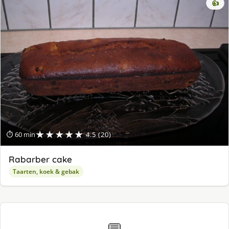
👍
★★★★★
⏱ 60 min
4.5 (20)
Rabarber cake
Taarten, koek & gebak