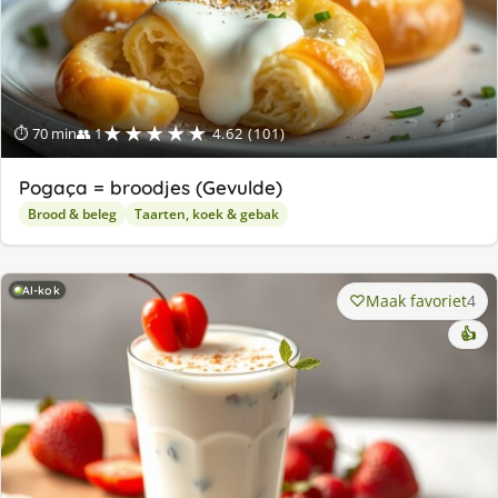
★★★★★
⏱ 70 min
👥 1
4.62 (101)
Pogaça = broodjes (Gevulde)
Brood & beleg
Taarten, koek & gebak
AI-kok
Maak favoriet
4
👍