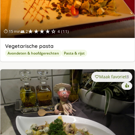
★★★★☆
⏱ 15 min
👥 2
4 (11)
Vegetarische pasta
Avondeten & hoofdgerechten
Pasta & rijst
Maak favoriet
8
👍