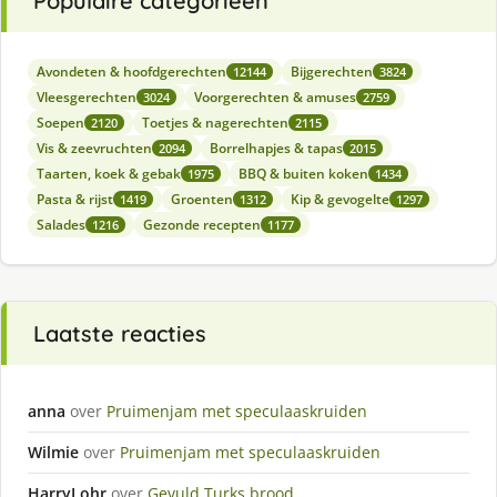
Populaire categorieën
Avondeten & hoofdgerechten
Bijgerechten
12144
3824
Vleesgerechten
Voorgerechten & amuses
3024
2759
Soepen
Toetjes & nagerechten
2120
2115
Vis & zeevruchten
Borrelhapjes & tapas
2094
2015
Taarten, koek & gebak
BBQ & buiten koken
1975
1434
Pasta & rijst
Groenten
Kip & gevogelte
1419
1312
1297
Salades
Gezonde recepten
1216
1177
Laatste reacties
anna
over
Pruimenjam met speculaaskruiden
Wilmie
over
Pruimenjam met speculaaskruiden
HarryLohr
over
Gevuld Turks brood