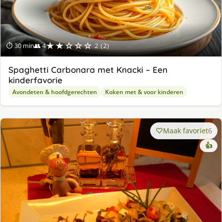
★★☆☆☆
⏱ 30 min
👥 4
2 (2)
Spaghetti Carbonara met Knacki – Een
kinderfavorie
Avondeten & hoofdgerechten
Koken met & voor kinderen
Maak favoriet
6
👍