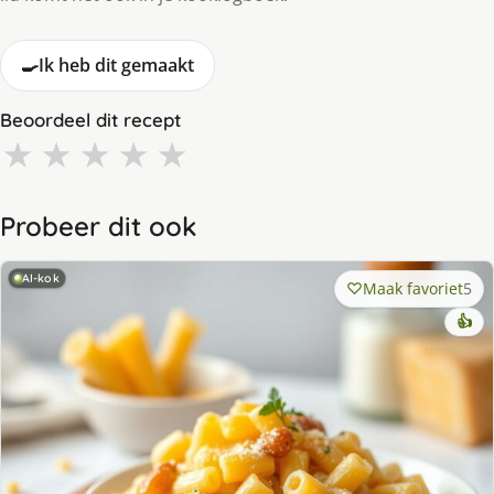
🍳
Ik heb dit gemaakt
Beoordeel dit recept
★
★
★
★
★
Probeer dit ook
AI-kok
Maak favoriet
5
👍