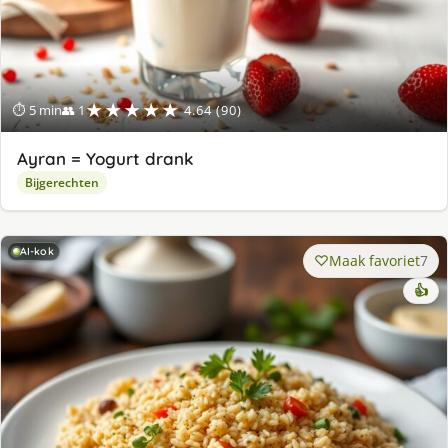
★★★★★
⏱ 5 min
👥 1
4.64 (90)
Ayran = Yogurt drank
Bijgerechten
AI-kok
Maak favoriet
7
👍