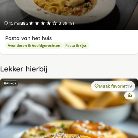
★★★★☆
⏱ 15 min
👥 2
3.89 (9)
Pasta van het huis
Avondeten & hoofdgerechten
Pasta & rijst
Lekker hierbij
AI-kok
Maak favoriet
19
👍