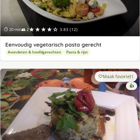
★★★★☆
⏱ 20 min
👥 2
3.83 (12)
Eenvoudig vegetarisch pasta gerecht
Avondeten & hoofdgerechten
Pasta & rijst
Maak favoriet
1
👍