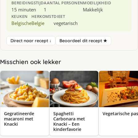
BEREIDINGSTIJD
AANTAL PERSONEN
MOEILIJKHEID
15 minuten
1
Makkelijk
KEUKEN
HERKOMST
DIEET
Belgische
Belgie
vegetarisch
Direct naar recept ↓
Beoordeel dit recept ★
Misschien ook lekker
Gegratineerde
Spaghetti
Vegetarische pa
macaroni met
Carbonara met
Knacki
Knacki – Een
kinderfavorie