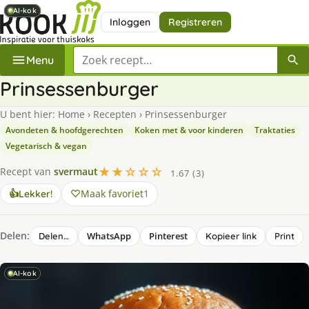
AI-kok
AI-kok
AI-kok
AI-kok
Inloggen
Registreren
Zoek een recept
Menu
Prinsessenburger
U bent hier:
Home
›
Recepten
›
Prinsessenburger
Avondeten & hoofdgerechten
Koken met & voor kinderen
Traktaties
Vegetarisch & vegan
★★☆☆☆
Recept van
svermaut
1.67 (3)
Maak favoriet
1
👍
Lekker!
Delen:
WhatsApp
Pinterest
Delen…
Kopieer link
Print
AI-kok