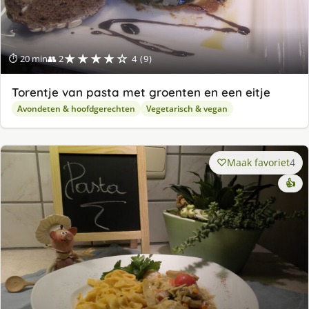
★★★★☆
⏱ 20 min
👥 2
4 (9)
Torentje van pasta met groenten en een eitje
Avondeten & hoofdgerechten
Vegetarisch & vegan
Maak favoriet
4
👍