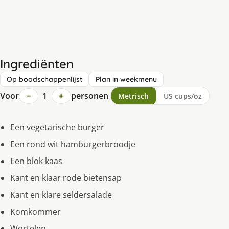
Ingrediënten
Op boodschappenlijst
Plan in weekmenu
−
+
Voor
1
personen
Metrisch
US cups/oz
Een vegetarische burger
Een rond wit hamburgerbroodje
Een blok kaas
Kant en klaar rode bietensap
Kant en klare seldersalade
Komkommer
Wortelen