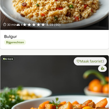
★★★★★
⏱ 30 min
👥 4
4.59 (90)
Bulgur
Bijgerechten
AI-kok
Maak favoriet
3
👍