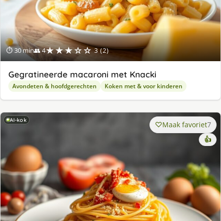
★★★☆☆
⏱ 30 min
👥 4
3 (2)
Gegratineerde macaroni met Knacki
Avondeten & hoofdgerechten
Koken met & voor kinderen
AI-kok
Maak favoriet
7
👍