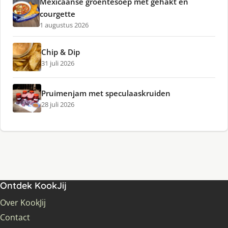
Mexicaanse groentesoep met gehakt en
courgette
1 augustus 2026
Chip & Dip
31 juli 2026
Pruimenjam met speculaaskruiden
28 juli 2026
Ontdek KookJij
Over KookJij
Contact