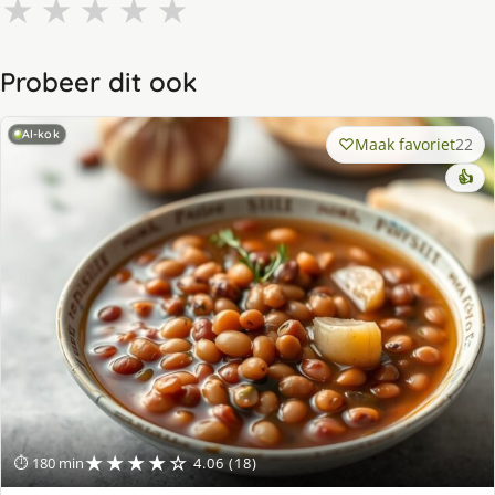
★
★
★
★
★
Probeer dit ook
AI-kok
Maak favoriet
22
👍
★★★★☆
⏱ 180 min
4.06 (18)