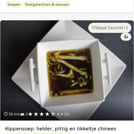
Soepen
Voorgerechten & amuses
Maak favoriet
13
👍
★★★★☆
⏱ 50 min
👥 3
4.4 (5)
Kippensoep: helder, pittig en tikkeltje chinees