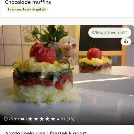
Chocolade muffins
Taarten, koek & gebak
Maak favoriet
21
👍
★★★★★
⏱ 25 min
👥 2
4.61 (18)
Aardappelpuree : feestelijk apart