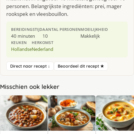
personen. Belangrijkste ingrediënten: prei, mager
rookspek en vleesbouillon.
BEREIDINGSTIJD
AANTAL PERSONEN
MOEILIJKHEID
40 minuten
10
Makkelijk
KEUKEN
HERKOMST
Hollandse
Nederland
Direct naar recept ↓
Beoordeel dit recept ★
Misschien ook lekker