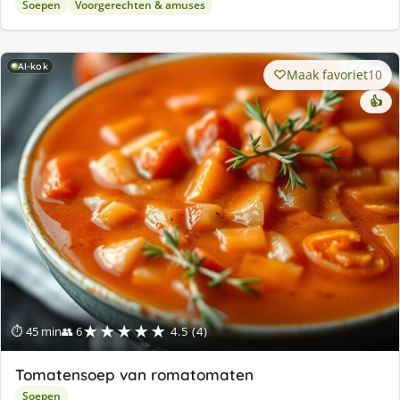
Soepen
Voorgerechten & amuses
AI-kok
Maak favoriet
10
👍
★★★★★
⏱ 45 min
👥 6
4.5 (4)
Tomatensoep van romatomaten
Soepen