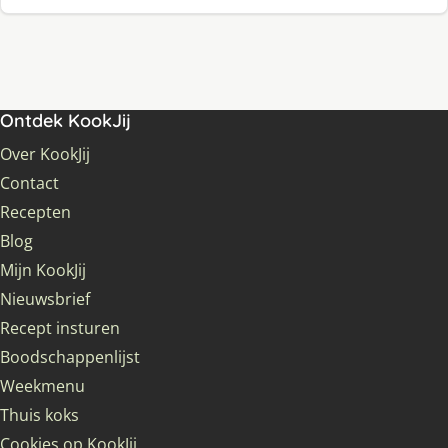
Ontdek KookJij
Over KookJij
Contact
Recepten
Blog
Mijn KookJij
Nieuwsbrief
Recept insturen
Boodschappenlijst
Weekmenu
Thuis koks
Cookies op KookJij