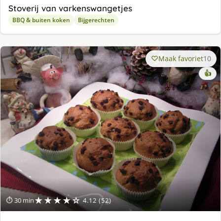
Stoverij van varkenswangetjes
BBQ & buiten koken
Bijgerechten
Maak favoriet
10
👍
★★★★☆
⏱ 30 min
4.12 (52)