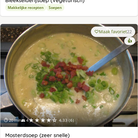
Bleekselderijsoep (Vegetarisch)
Makkelijke recepten
Soepen
Maak favoriet
22
👍
★★★★☆
⏱ 20 min
👥 4
4.33 (6)
Mosterdsoep (zeer snelle)