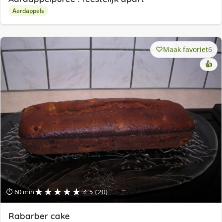
Aardappels
Maak favoriet
6
👍
★★★★★
⏱ 60 min
4.5 (20)
Rabarber cake