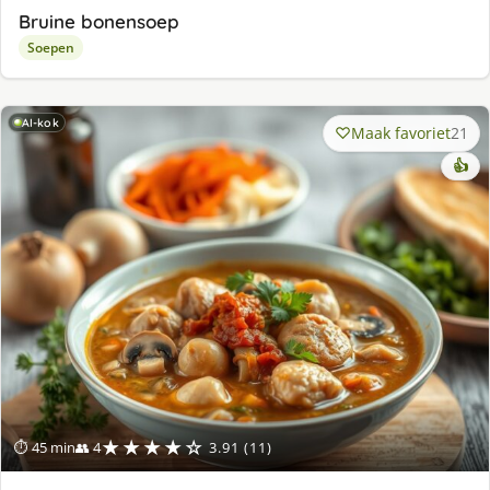
Bruine bonensoep
Soepen
AI-kok
Maak favoriet
21
👍
★★★★☆
⏱ 45 min
👥 4
3.91 (11)