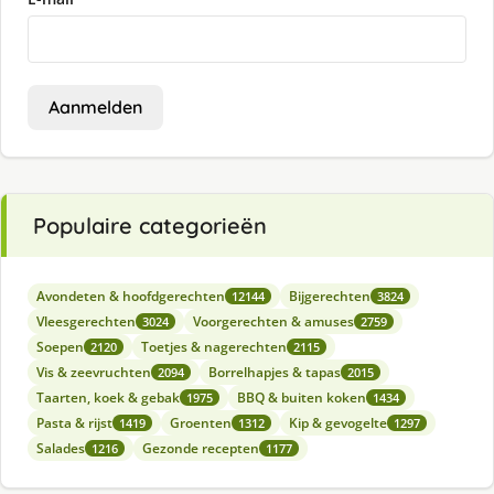
Aanmelden
Populaire categorieën
Avondeten & hoofdgerechten
Bijgerechten
12144
3824
Vleesgerechten
Voorgerechten & amuses
3024
2759
Soepen
Toetjes & nagerechten
2120
2115
Vis & zeevruchten
Borrelhapjes & tapas
2094
2015
Taarten, koek & gebak
BBQ & buiten koken
1975
1434
Pasta & rijst
Groenten
Kip & gevogelte
1419
1312
1297
Salades
Gezonde recepten
1216
1177