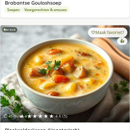
Brabantse Goulashsoep
Soepen
Voorgerechten & amuses
AI-kok
Maak favoriet
7
👍
★★★★★
⏱ 45 min
👥 4
4.6 (5)