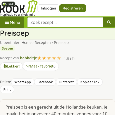
AI-kok
AI-kok
AI-kok
AI-kok
AI-kok
Inloggen
Registreren
Zoek een recept
Menu
Preisoep
U bent hier:
Home
›
Recepten
›
Preisoep
Soepen
★★☆☆☆
Recept van
bobbeltje
1.5 (4)
Maak favoriet
0
👍
Lekker!
Delen:
WhatsApp
Facebook
Pinterest
Kopieer link
Print
Preisoep is een gerecht uit de Hollandse keuken. Je
maakt het in ongeveer 40 minuten, genoeg voor 10