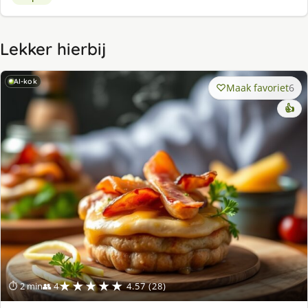
Lekker hierbij
AI-kok
Maak favoriet
6
👍
★★★★★
⏱ 2 min
👥 4
4.57 (28)