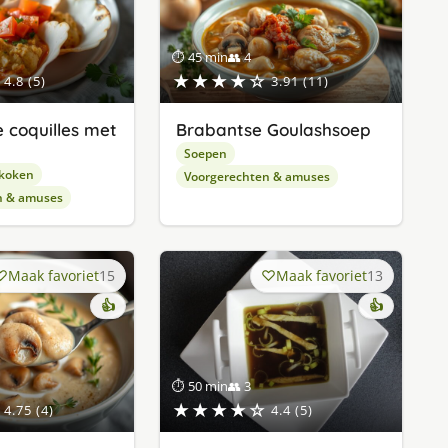
⏱ 45 min
👥 4
★★★★☆
4.8 (5)
3.91 (11)
e coquilles met
Brabantse Goulashsoep
Soepen
 koken
Voorgerechten & amuses
n & amuses
Maak favoriet
15
Maak favoriet
13
👍
👍
⏱ 50 min
👥 3
★★★★☆
4.75 (4)
4.4 (5)