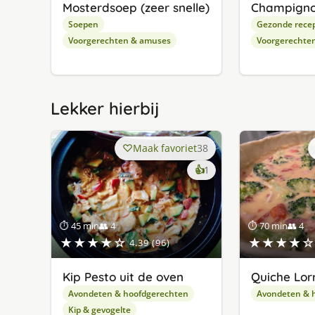
Mosterdsoep (zeer snelle)
Champign
Soepen
Gezonde rece
Voorgerechten & amuses
Voorgerechte
Lekker hierbij
Maak favoriet
38
keer
👍
1
lekker
gevonden
⏱ 45 min
👥 4
⏱ 70 min
👥 4
★★★★☆
★★★★☆
4.39 (96)
Kip Pesto uit de oven
Quiche Lor
Avondeten & hoofdgerechten
Avondeten & 
Kip & gevogelte