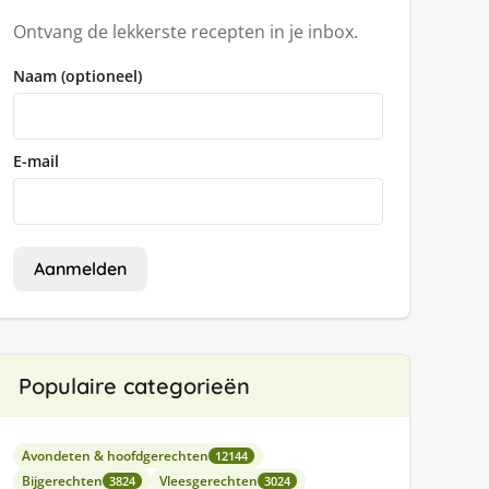
Ontvang de lekkerste recepten in je inbox.
Naam (optioneel)
E-mail
Aanmelden
Populaire categorieën
Avondeten & hoofdgerechten
12144
Bijgerechten
Vleesgerechten
3824
3024