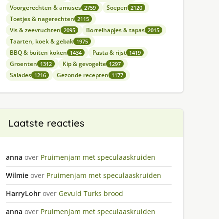
Voorgerechten & amuses
Soepen
2759
2120
Toetjes & nagerechten
2115
Vis & zeevruchten
Borrelhapjes & tapas
2095
2015
Taarten, koek & gebak
1975
BBQ & buiten koken
Pasta & rijst
1434
1419
Groenten
Kip & gevogelte
1312
1297
Salades
Gezonde recepten
1216
1177
Laatste reacties
anna
over
Pruimenjam met speculaaskruiden
Wilmie
over
Pruimenjam met speculaaskruiden
HarryLohr
over
Gevuld Turks brood
anna
over
Pruimenjam met speculaaskruiden