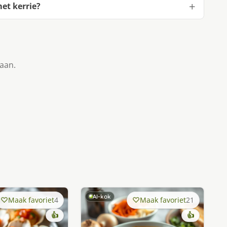
et kerrie?
taan.
AI-kok
Maak favoriet
4
Maak favoriet
21
👍
👍