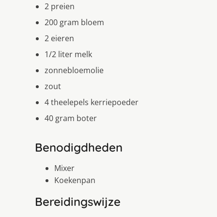
2 preien
200 gram bloem
2 eieren
1/2 liter melk
zonnebloemolie
zout
4 theelepels kerriepoeder
40 gram boter
Benodigdheden
Mixer
Koekenpan
Bereidingswijze