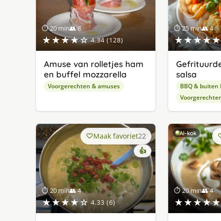
⏱ 20 min
👥 8
⏱ 25 min
👥 4
★★★★☆
★★★★★
4.34 (128)
Amuse van rolletjes ham
Gefrituurd
en buffel mozzarella
salsa
Voorgerechten & amuses
BBQ & buiten
Voorgerechte
AI-kok
Maak favoriet
22
👍
⏱ 20 min
👥 4
⏱ 20 min
👥 4
★★★★☆
★★★★★
4.33 (6)