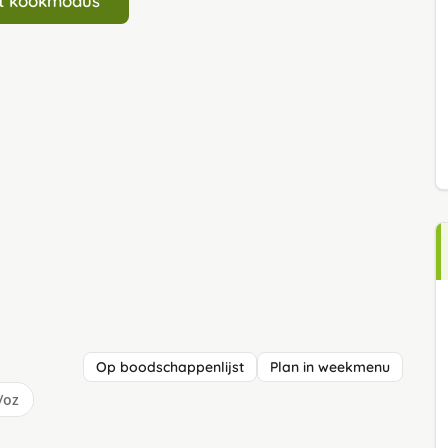
art kookmodus
Op boodschappenlijst
Plan in weekmenu
/oz