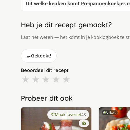
Uit welke keuken komt Preipannenkoekjes m
Heb je dit recept gemaakt?
Laat het weten — het komt in je kooklogboek te s
🍳
Gekookt!
Beoordeel dit recept
★
★
★
★
★
Probeer dit ook
AI-kok
Maak favoriet
48
👍