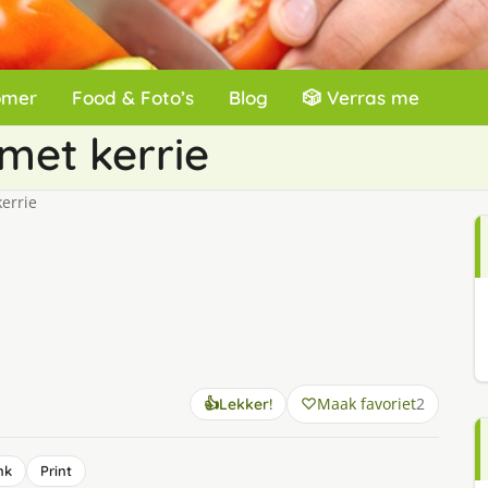
omer
Food & Foto’s
Blog
🎲 Verras me
met kerrie
errie
Maak favoriet
2
👍
Lekker!
nk
Print