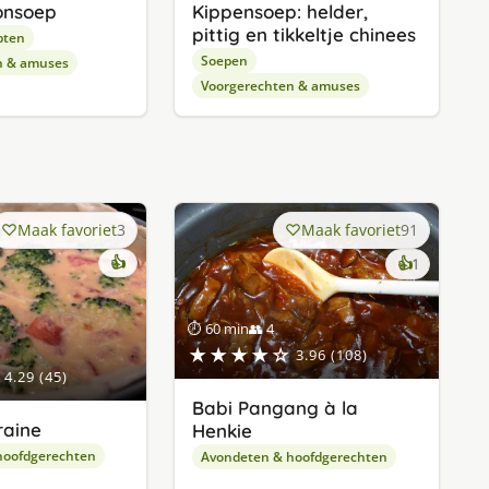
onsoep
Kippensoep: helder,
pittig en tikkeltje chinees
pten
Soepen
n & amuses
Voorgerechten & amuses
Maak favoriet
3
Maak favoriet
91
👍
keer
👍
1
lekker
gevonde
⏱ 60 min
👥 4
★★★★☆
3.96 (108)
4.29 (45)
Babi Pangang à la
raine
Henkie
hoofdgerechten
Avondeten & hoofdgerechten