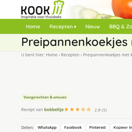
Home
Recepten
Nieuw
BBQ & Z
Preipannenkoekjes 
U bent hier:
Home
›
Recepten
›
Preipannenkoekjes met k
Voorgerechten & amuses
★★★☆☆
Recept van
bobbeltje
2.8 (5)
Delen:
WhatsApp
Facebook
Pinterest
Kopieer li