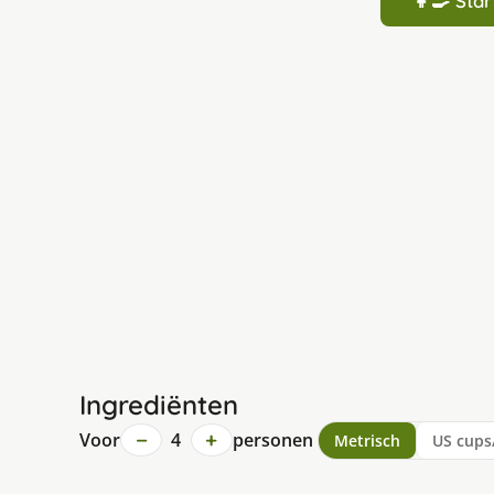
👩‍🍳 St
Ingrediënten
−
+
Voor
4
personen
Metrisch
US cups