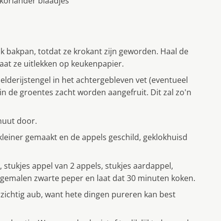
koriander blaadjes
bak bakpan, totdat ze krokant zijn geworden. Haal de
laat ze uitlekken op keukenpapier.
selderijstengel in het achtergebleven vet (eventueel
rin de groentes zacht worden aangefruit. Dit zal zo'n
nuut door.
kleiner gemaakt en de appels geschild, geklokhuisd
stukjes appel van 2 appels, stukjes aardappel,
rs gemalen zwarte peper en laat dat 30 minuten koken.
zichtig aub, want hete dingen pureren kan best