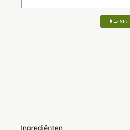
👩‍🍳 St
Ingrediënten