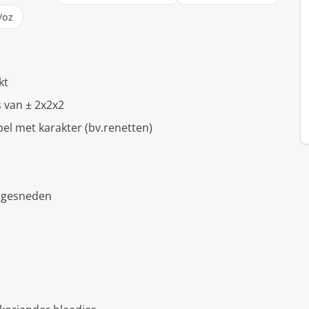
/oz
kt
 van ± 2x2x2
l met karakter (bv.renetten)
d gesneden