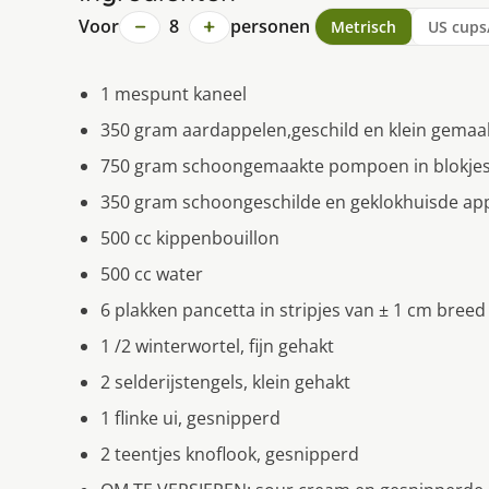
−
+
Voor
8
personen
Metrisch
US cups
1 mespunt kaneel
350 gram aardappelen,geschild en klein gemaa
750 gram schoongemaakte pompoen in blokjes
350 gram schoongeschilde en geklokhuisde appe
500 cc kippenbouillon
500 cc water
6 plakken pancetta in stripjes van ± 1 cm bree
1 /2 winterwortel, fijn gehakt
2 selderijstengels, klein gehakt
1 flinke ui, gesnipperd
2 teentjes knoflook, gesnipperd