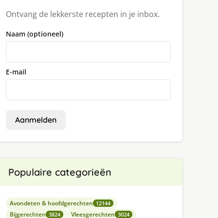
Ontvang de lekkerste recepten in je inbox.
Naam (optioneel)
E-mail
Aanmelden
Populaire categorieën
Avondeten & hoofdgerechten
12144
Bijgerechten
Vleesgerechten
3824
3024