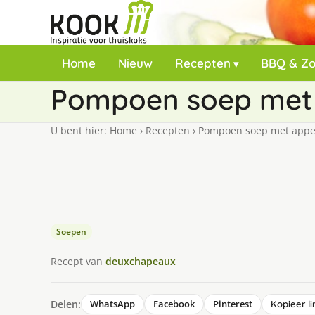
Home
Nieuw
Recepten
BBQ & Z
Pompoen soep met
U bent hier:
Home
›
Recepten
›
Pompoen soep met appe
Soepen
Recept van
deuxchapeaux
Delen:
WhatsApp
Facebook
Pinterest
Kopieer li