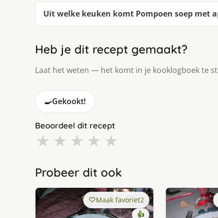
Uit welke keuken komt Pompoen soep met a
Heb je dit recept gemaakt?
Laat het weten — het komt in je kooklogboek te s
🍳
Gekookt!
Beoordeel dit recept
★
★
★
★
★
Probeer dit ook
Maak favoriet
2
👍