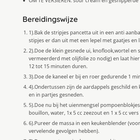
OM TE VERSIEREN: sour cream en gesnipperde 
Bereidingswijze
1).Bak de stripjes pancetta uit in een anti aan
stipjes er dan uit met een lepel met gaatjes en 
2).Doe de klein gesnede ui, knoflook,wortel en 
vermeerderd met olijfolie zo nodig) en laat hie
12 tot 15 minuten duren.
3).Doe de kaneel er bij en roer gedurende 1 mi
4).Ondertussen zijn de aardappels geschild en 
en in partjes gesneden.
5).Doe nu bij het uienmengsel pompoenblokjes, 
bouillon, water, 1x 5 cc zeezout en 1 x 5 cc ve
6).Pureer de massa in een keukenblender (voor
vervelende gevolgen hebben).