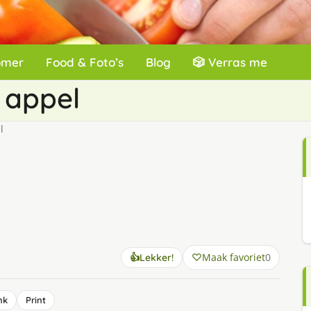
omer
Food & Foto’s
Blog
🎲 Verras me
 appel
l
Maak favoriet
0
👍
Lekker!
nk
Print