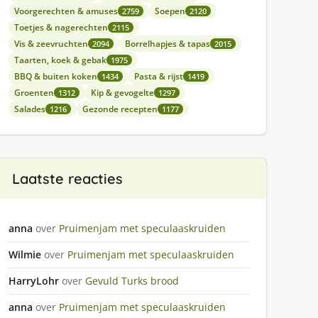
Voorgerechten & amuses
Soepen
2759
2120
Toetjes & nagerechten
2115
Vis & zeevruchten
Borrelhapjes & tapas
2094
2015
Taarten, koek & gebak
1975
BBQ & buiten koken
Pasta & rijst
1434
1419
Groenten
Kip & gevogelte
1312
1297
Salades
Gezonde recepten
1216
1177
Laatste reacties
anna
over
Pruimenjam met speculaaskruiden
Wilmie
over
Pruimenjam met speculaaskruiden
HarryLohr
over
Gevuld Turks brood
anna
over
Pruimenjam met speculaaskruiden