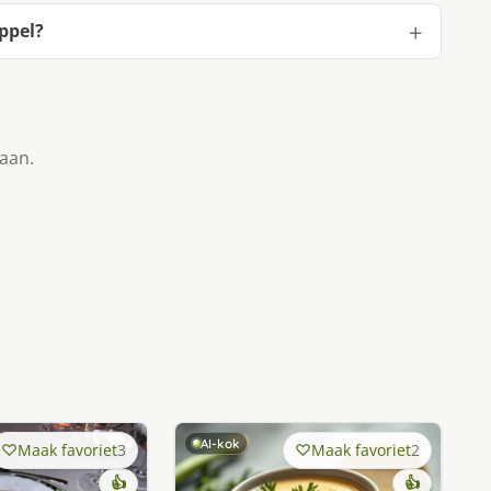
ppel?
taan.
AI-kok
Maak favoriet
3
Maak favoriet
2
👍
👍