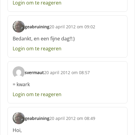
e
Login om te reageren
e
f
:
geabruining
20 april 2012 om 09:02
s
c
Bedankt, en een fijne dag!!:)
h
Login om te reageren
r
e
e
f
svermaut
20 april 2012 om 08:57
:
s
c
= kwark
h
Login om te reageren
r
e
e
f
geabruining
20 april 2012 om 08:49
:
s
c
Hoi,
h