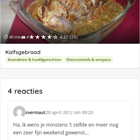
★★★★☆
⏱ 40 min
👥 4
4.31 (29)
Kalfsgebraad
Avondeten & hoofdgerechten
Ovenschotels & eenpans
4 reacties
svermaut
20 april 2012 om 09:20
s
c
Ha, ik wens je minstens ’t zelfde en meer nog
h
een zeer fijn weekend gewenst…
r