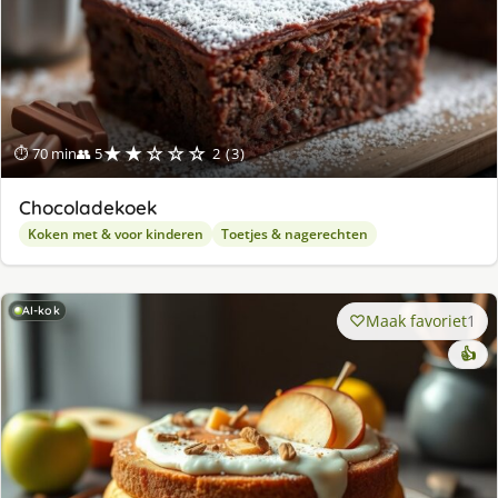
★★☆☆☆
⏱ 70 min
👥 5
2 (3)
Chocoladekoek
Koken met & voor kinderen
Toetjes & nagerechten
AI-kok
Maak favoriet
1
👍