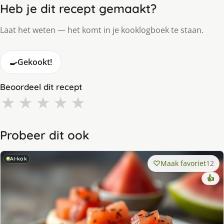
Heb je dit recept gemaakt?
Laat het weten — het komt in je kooklogboek te staan.
🍳
Gekookt!
Beoordeel dit recept
★
★
★
★
★
Probeer dit ook
AI-kok
Maak favoriet
12
👍