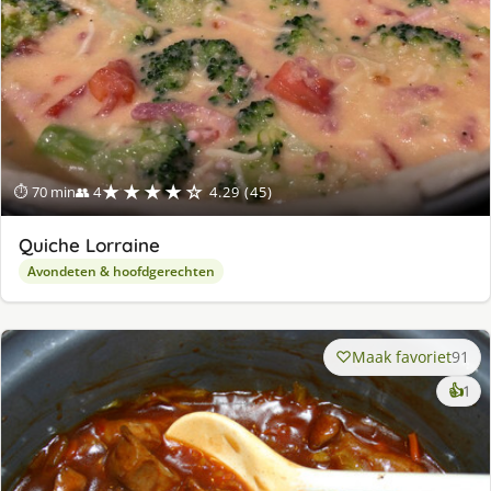
★★★★☆
⏱ 70 min
👥 4
4.29 (45)
Quiche Lorraine
Avondeten & hoofdgerechten
Maak favoriet
91
ke
👍
1
lek
ge