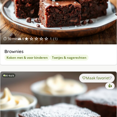
★☆☆☆☆
⏱ 50 min
👥 6
1 (1)
Brownies
Koken met & voor kinderen
Toetjes & nagerechten
AI-kok
Maak favoriet
7
👍