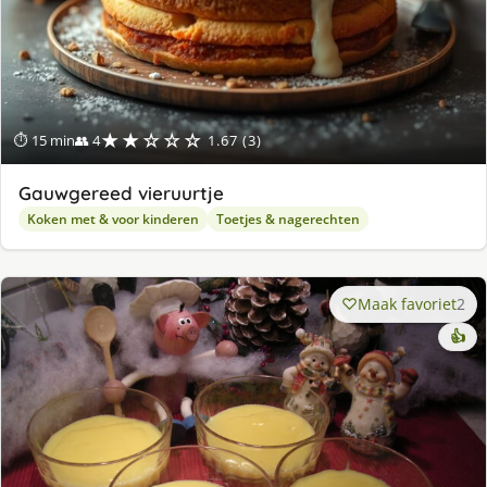
★★☆☆☆
⏱ 15 min
👥 4
1.67 (3)
Gauwgereed vieruurtje
Koken met & voor kinderen
Toetjes & nagerechten
Maak favoriet
2
👍