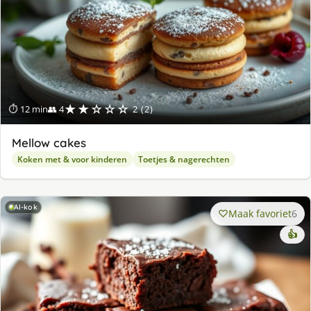
★★☆☆☆
⏱ 12 min
👥 4
2 (2)
Mellow cakes
Koken met & voor kinderen
Toetjes & nagerechten
AI-kok
Maak favoriet
6
👍