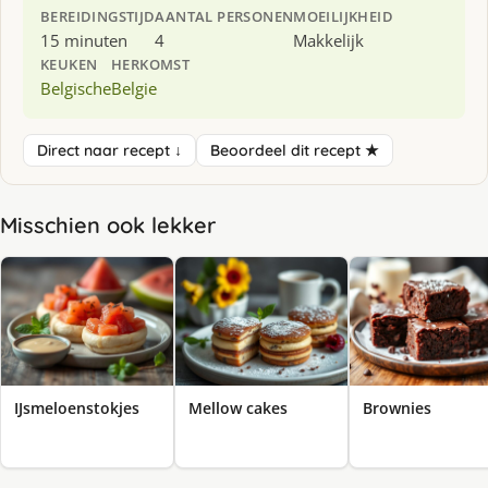
BEREIDINGSTIJD
AANTAL PERSONEN
MOEILIJKHEID
15 minuten
4
Makkelijk
KEUKEN
HERKOMST
Belgische
Belgie
Direct naar recept ↓
Beoordeel dit recept ★
Misschien ook lekker
IJsmeloenstokjes
Mellow cakes
Brownies