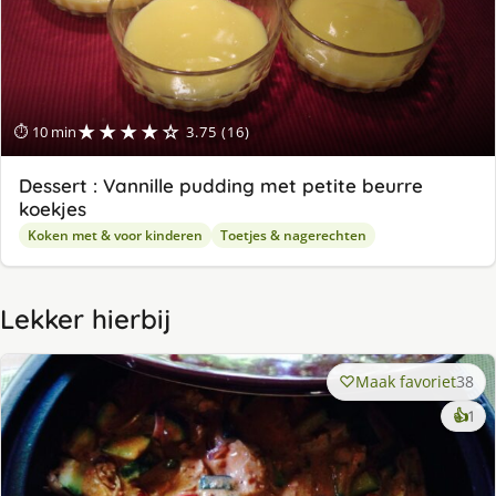
★★★★☆
⏱ 10 min
3.75 (16)
Dessert : Vannille pudding met petite beurre
koekjes
Koken met & voor kinderen
Toetjes & nagerechten
Lekker hierbij
Maak favoriet
38
ke
👍
1
lek
ge