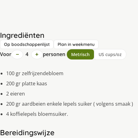
Ingrediënten
Op boodschappenlijst
Plan in weekmenu
−
+
Voor
4
personen
Metrisch
US cups/oz
100 gr zelfrijzendebloem
200 gr platte kaas
2 eieren
200 gr aardbeien enkele lepels suiker ( volgens smaak )
4 koffielepels bloemsuiker.
Bereidingswijze