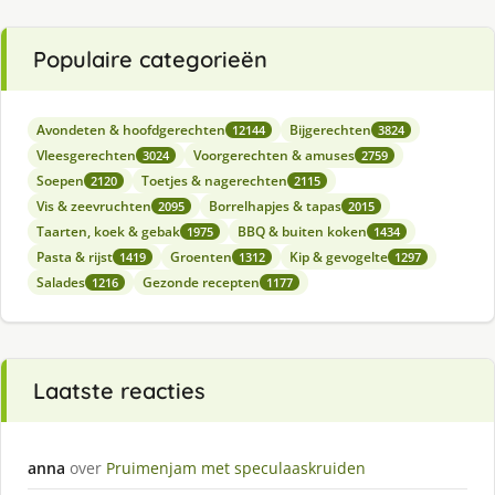
Populaire categorieën
Avondeten & hoofdgerechten
Bijgerechten
12144
3824
Vleesgerechten
Voorgerechten & amuses
3024
2759
Soepen
Toetjes & nagerechten
2120
2115
Vis & zeevruchten
Borrelhapjes & tapas
2095
2015
Taarten, koek & gebak
BBQ & buiten koken
1975
1434
Pasta & rijst
Groenten
Kip & gevogelte
1419
1312
1297
Salades
Gezonde recepten
1216
1177
Laatste reacties
anna
over
Pruimenjam met speculaaskruiden