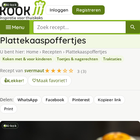
AI-kok
AI-kok
AI-kok
AI-kok
AI-kok
Inloggen
Registreren
Zoek een recept
Menu
Plattekaaspoffertjes
U bent hier:
Home
›
Recepten
›
Plattekaaspoffertjes
Koken met & voor kinderen
Toetjes & nagerechten
Traktaties
★★★☆☆
Recept van
svermaut
3 (3)
Maak favoriet
1
👍
Lekker!
Delen:
WhatsApp
Facebook
Pinterest
Kopieer link
Print
AI-kok