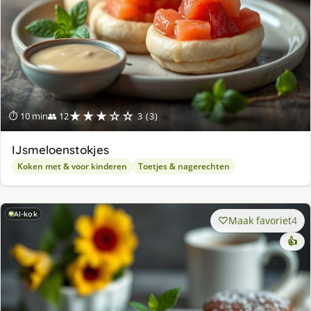
★★★☆☆
⏱ 10 min
👥 12
3 (3)
IJsmeloenstokjes
Koken met & voor kinderen
Toetjes & nagerechten
AI-kok
Maak favoriet
4
👍