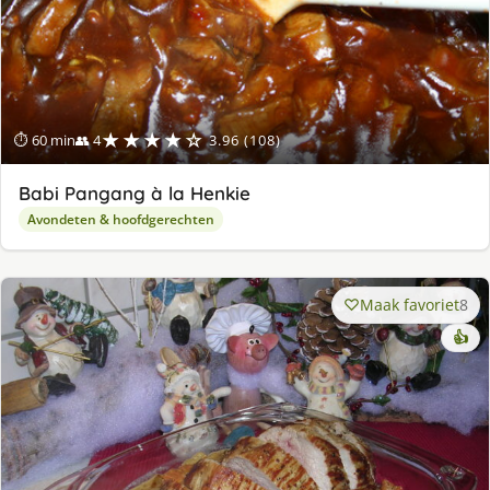
★★★★☆
⏱ 60 min
👥 4
3.96 (108)
Babi Pangang à la Henkie
Avondeten & hoofdgerechten
Maak favoriet
8
👍