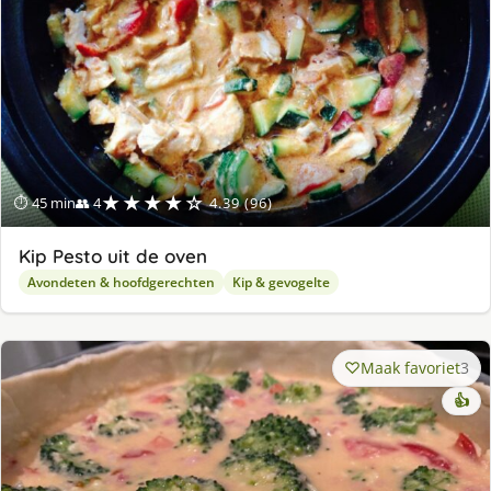
★★★★☆
⏱ 45 min
👥 4
4.39 (96)
Kip Pesto uit de oven
Avondeten & hoofdgerechten
Kip & gevogelte
Maak favoriet
3
👍