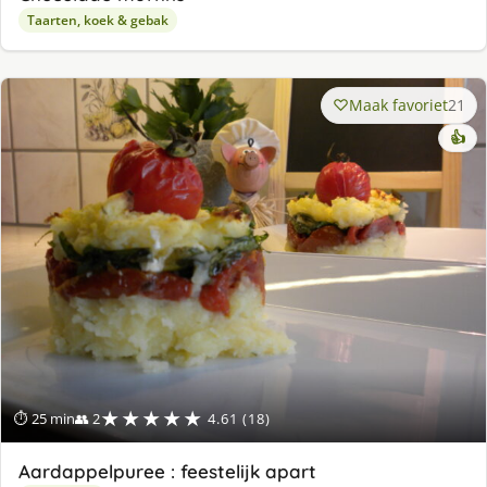
Taarten, koek & gebak
Maak favoriet
21
👍
★★★★★
⏱ 25 min
👥 2
4.61 (18)
Aardappelpuree : feestelijk apart