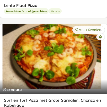
Lente Plaat Pizza
Avondeten & hoofdgerechten
Pizza's
Maak favoriet
0
👍
⏱ 35 min
👥 2
Surf en Turf Pizza met Grote Garnalen, Chorizo en
Kabeljauw