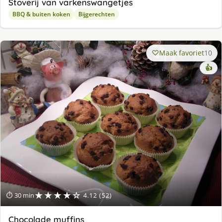
Stoverij van varkenswangetjes
BBQ & buiten koken
Bijgerechten
Maak favoriet
10
👍
★★★★☆
⏱ 30 min
4.12 (52)
Chocolade muffins