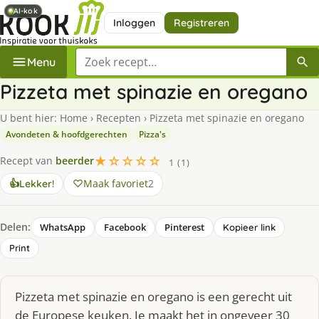
AI-kok
AI-kok
Inloggen
Registreren
Zoek een recept
Menu
Pizzeta met spinazie en oregano
U bent hier:
Home
›
Recepten
›
Pizzeta met spinazie en oregano
Avondeten & hoofdgerechten
Pizza's
★☆☆☆☆
Recept van
beerder
1 (1)
Maak favoriet
2
👍
Lekker!
Delen:
WhatsApp
Facebook
Pinterest
Kopieer link
Print
Pizzeta met spinazie en oregano is een gerecht uit
de Europese keuken. Je maakt het in ongeveer 30