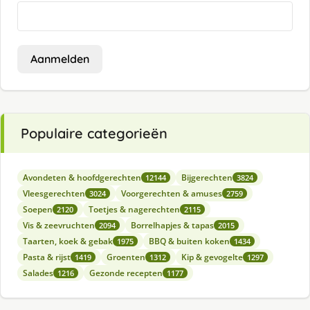
Aanmelden
Populaire categorieën
Avondeten & hoofdgerechten
Bijgerechten
12144
3824
Vleesgerechten
Voorgerechten & amuses
3024
2759
Soepen
Toetjes & nagerechten
2120
2115
Vis & zeevruchten
Borrelhapjes & tapas
2094
2015
Taarten, koek & gebak
BBQ & buiten koken
1975
1434
Pasta & rijst
Groenten
Kip & gevogelte
1419
1312
1297
Salades
Gezonde recepten
1216
1177