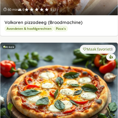
★★★★★
⏱ 60 min
👥 6
5 (1)
Volkoren pizzadeeg (Broodmachine)
Avondeten & hoofdgerechten
Pizza's
AI-kok
Maak favoriet
8
👍