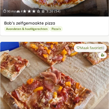
★★★☆☆
⏱ 90 min
👥 4
3.26 (54)
Bob’s zelfgemaakte pizza
Avondeten & hoofdgerechten
Pizza's
Maak favoriet
0
👍