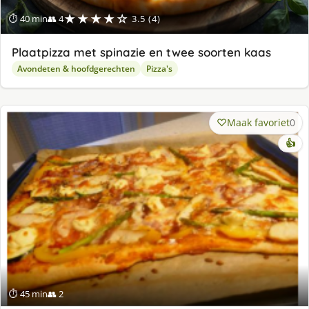
★★★★☆
⏱ 40 min
👥 4
3.5 (4)
Plaatpizza met spinazie en twee soorten kaas
Avondeten & hoofdgerechten
Pizza's
Maak favoriet
0
👍
⏱ 45 min
👥 2