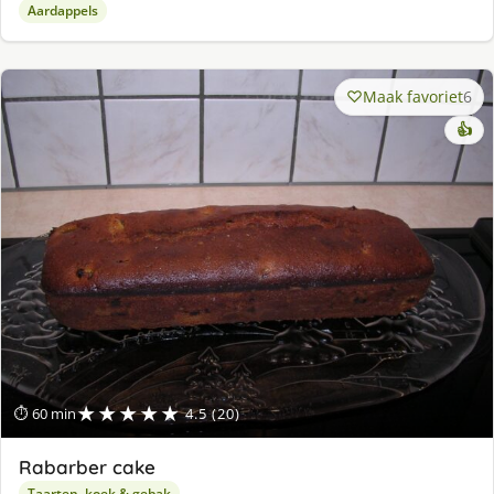
Aardappels
Maak favoriet
6
👍
★★★★★
⏱ 60 min
4.5 (20)
Rabarber cake
Taarten, koek & gebak