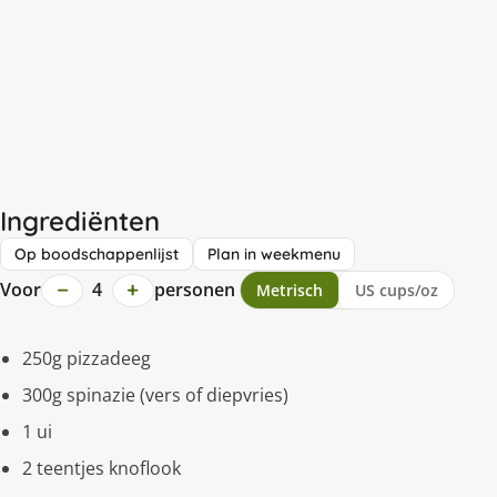
Ingrediënten
Op boodschappenlijst
Plan in weekmenu
−
+
Voor
4
personen
Metrisch
US cups/oz
250g pizzadeeg
300g spinazie (vers of diepvries)
1 ui
2 teentjes knoflook