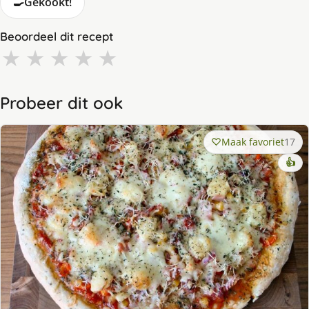
🍳
Gekookt!
Beoordeel dit recept
★
★
★
★
★
Probeer dit ook
Maak favoriet
17
👍