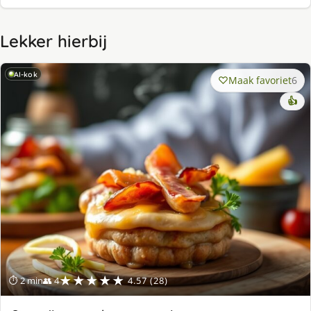
Lekker hierbij
AI-kok
Maak favoriet
6
👍
★★★★★
⏱ 2 min
👥 4
4.57 (28)