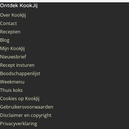
Ontdek KookJij
Over KookJij
Contact
Recepten
Blog
Mijn KookJij
Nieuwsbrief
Recept insturen
Boodschappenlijst
Weekmenu
Thuis koks
Cookies op KookJij
Gebruikersvoorwaarden
Disclaimer en copyright
Privacyverklaring