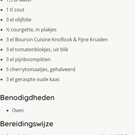
1 tl zout
3 el olijfolie
½ courgette, in plakjes
3 el Boursin Cuisine Knoflook & Fijne Kruiden
3 el tomatenblokjes, uit blik
3 el pijnboompitten
5 cherrytomaatjes, gehalveerd
3 el geraspte oude kaas
Benodigdheden
Oven
Bereidingswijze