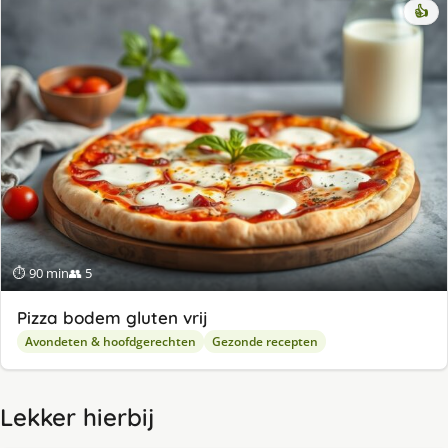
👍
⏱ 90 min
👥 5
Pizza bodem gluten vrij
Avondeten & hoofdgerechten
Gezonde recepten
Lekker hierbij