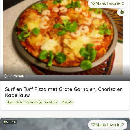
Maak favoriet
0
👍
⏱ 35 min
👥 2
Surf en Turf Pizza met Grote Garnalen, Chorizo en
Kabeljauw
Avondeten & hoofdgerechten
Pizza's
AI-kok
Maak favoriet
2