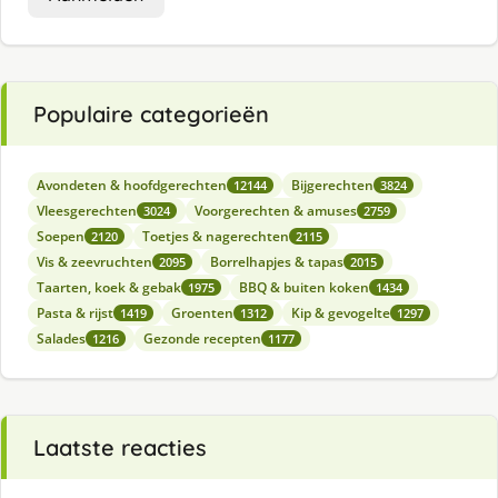
Populaire categorieën
Avondeten & hoofdgerechten
Bijgerechten
12144
3824
Vleesgerechten
Voorgerechten & amuses
3024
2759
Soepen
Toetjes & nagerechten
2120
2115
Vis & zeevruchten
Borrelhapjes & tapas
2095
2015
Taarten, koek & gebak
BBQ & buiten koken
1975
1434
Pasta & rijst
Groenten
Kip & gevogelte
1419
1312
1297
Salades
Gezonde recepten
1216
1177
Laatste reacties