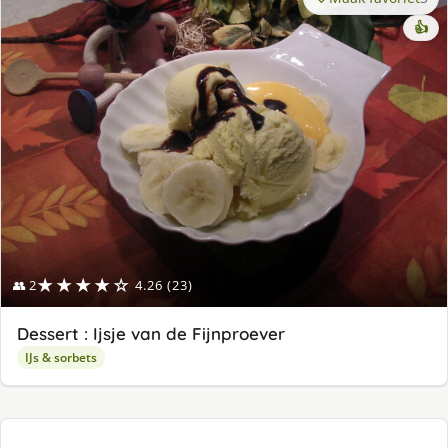
👍
★★★★☆
👥 2
4.26 (23)
Dessert : Ijsje van de Fijnproever
IJs & sorbets