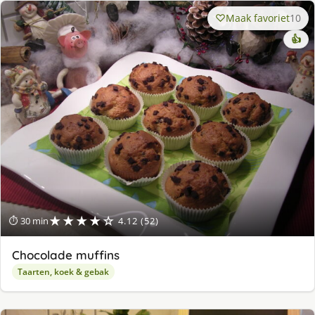
Maak favoriet
10
👍
★★★★☆
⏱ 30 min
4.12 (52)
Chocolade muffins
Taarten, koek & gebak