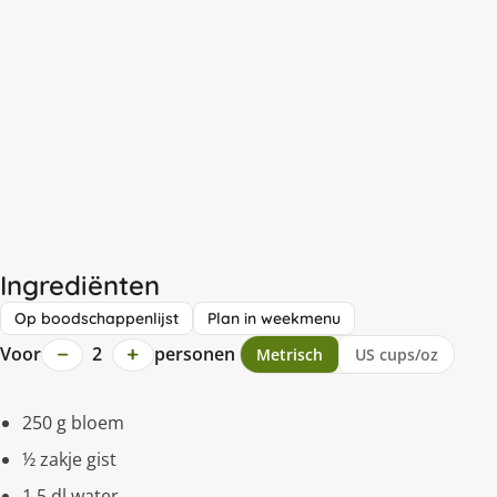
Ingrediënten
Op boodschappenlijst
Plan in weekmenu
−
+
Voor
2
personen
Metrisch
US cups/oz
250 g bloem
½ zakje gist
1,5 dl water