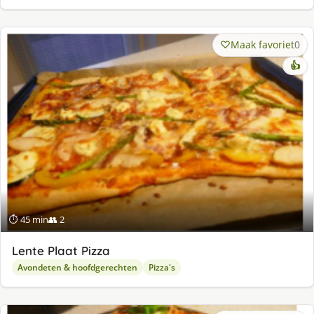
Maak favoriet
0
👍
⏱ 45 min
👥 2
Lente Plaat Pizza
Avondeten & hoofdgerechten
Pizza's