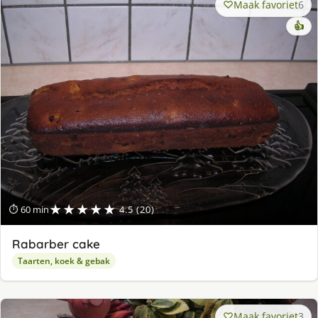
Maak favoriet
6
👍
★★★★★
⏱ 60 min
4.5 (20)
Rabarber cake
Taarten, koek & gebak
Maak favoriet
3