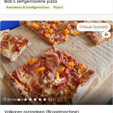
Bob’s zelfgemaakte pizza
Avondeten & hoofdgerechten
Pizza's
Maak favoriet
0
👍
★★★★★
⏱ 60 min
👥 6
5 (1)
Volkoren pizzadeeg (Broodmachine)