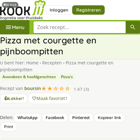
AI-kok
Inloggen
Registreren
Zoek een recept
Menu
Pizza met courgette en
pijnboompitten
U bent hier:
Home
›
Recepten
›
Pizza met courgette en
pijnboompitten
Avondeten & hoofdgerechten
Pizza's
★★☆☆☆
Recept van
boursin
1.67 (3)
Maak favoriet
1
👍
Lekker!
Delen:
WhatsApp
Facebook
Pinterest
Kopieer link
Print