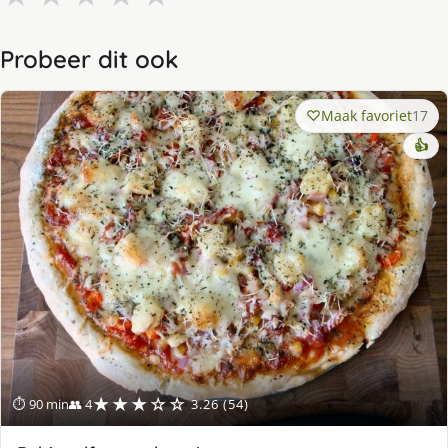
Probeer dit ook
Maak favoriet
17
👍
★★★☆☆
⏱ 90 min
👥 4
3.26 (54)