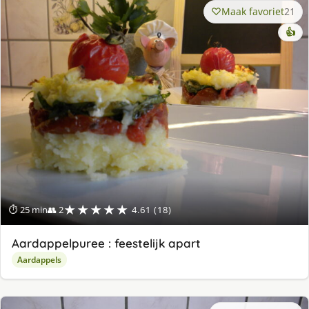
Maak favoriet
21
👍
★★★★★
⏱ 25 min
👥 2
4.61 (18)
Aardappelpuree : feestelijk apart
Aardappels