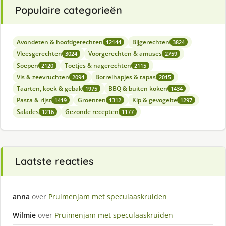
Populaire categorieën
Avondeten & hoofdgerechten
Bijgerechten
12144
3824
Vleesgerechten
Voorgerechten & amuses
3024
2759
Soepen
Toetjes & nagerechten
2120
2115
Vis & zeevruchten
Borrelhapjes & tapas
2094
2015
Taarten, koek & gebak
BBQ & buiten koken
1975
1434
Pasta & rijst
Groenten
Kip & gevogelte
1419
1312
1297
Salades
Gezonde recepten
1216
1177
Laatste reacties
anna
over
Pruimenjam met speculaaskruiden
Wilmie
over
Pruimenjam met speculaaskruiden