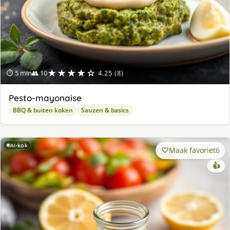
★★★★☆
⏱ 5 min
👥 10
4.25 (8)
Pesto-mayonaise
BBQ & buiten koken
Sauzen & basics
AI-kok
Maak favoriet
6
👍