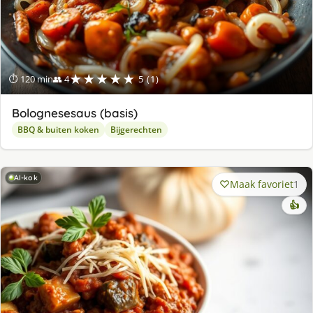
★★★★★
⏱ 120 min
👥 4
5 (1)
Bolognesesaus (basis)
BBQ & buiten koken
Bijgerechten
AI-kok
Maak favoriet
1
👍