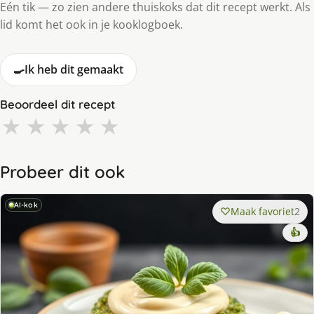
Eén tik — zo zien andere thuiskoks dat dit recept werkt. Als
lid komt het ook in je kooklogboek.
🍳
Ik heb dit gemaakt
Beoordeel dit recept
★
★
★
★
★
Probeer dit ook
AI-kok
Maak favoriet
2
👍