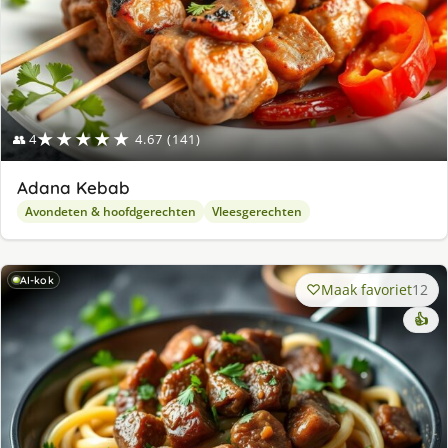
★★★★★
👥 4
4.67 (141)
Adana Kebab
Avondeten & hoofdgerechten
Vleesgerechten
AI-kok
Maak favoriet
12
👍