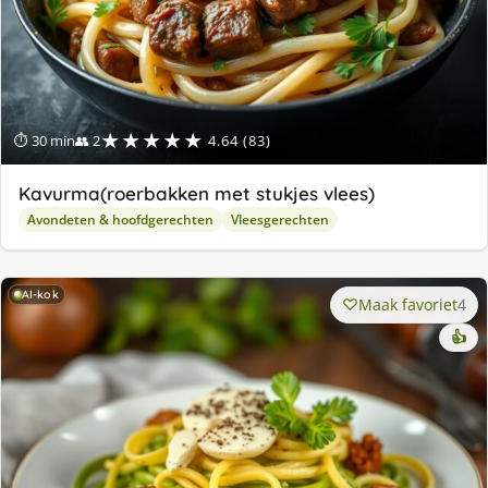
★★★★★
⏱ 30 min
👥 2
4.64 (83)
Kavurma(roerbakken met stukjes vlees)
Avondeten & hoofdgerechten
Vleesgerechten
AI-kok
Maak favoriet
4
👍