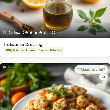
★★★★☆
⏱ 15 min
👥 12
4.25 (4)
Italiaanse Dressing
BBQ & buiten koken
Sauzen & basics
AI-kok
Maak favoriet
7
👍