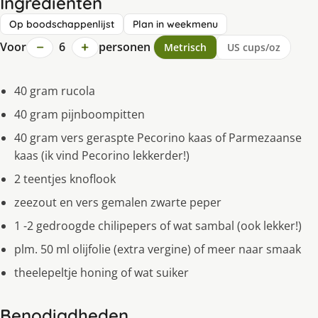
Ingrediënten
Op boodschappenlijst
Plan in weekmenu
−
+
Voor
6
personen
Metrisch
US cups/oz
40 gram rucola
40 gram pijnboompitten
40 gram vers geraspte Pecorino kaas of Parmezaanse
kaas (ik vind Pecorino lekkerder!)
2 teentjes knoflook
zeezout en vers gemalen zwarte peper
1 -2 gedroogde chilipepers of wat sambal (ook lekker!)
plm. 50 ml olijfolie (extra vergine) of meer naar smaak
theelepeltje honing of wat suiker
Benodigdheden