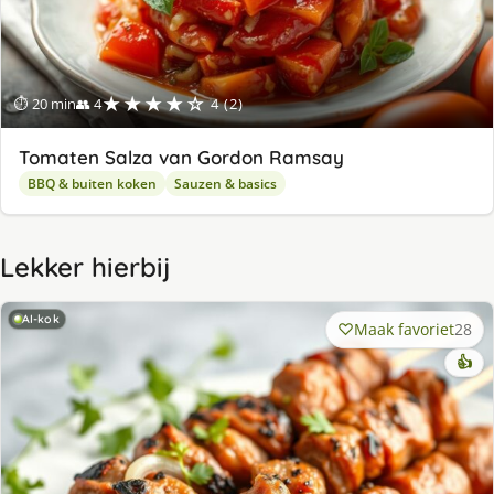
★★★★☆
⏱ 20 min
👥 4
4 (2)
Tomaten Salza van Gordon Ramsay
BBQ & buiten koken
Sauzen & basics
Lekker hierbij
AI-kok
Maak favoriet
28
👍