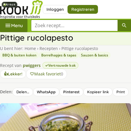
AI-kok
AI-kok
AI-kok
AI-kok
AI-kok
AI-kok
AI-kok
AI-kok
Inloggen
Registreren
Zoek een recept
Menu
Pittige rucolapesto
U bent hier:
Home
›
Recepten
›
Pittige rucolapesto
BBQ & buiten koken
Borrelhapjes & tapas
Sauzen & basics
Recept van
pwiggers
Vertrouwde kok
Maak favoriet
0
👍
Lekker!
Delen:
WhatsApp
Pinterest
Delen…
Kopieer link
Print