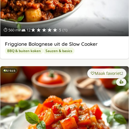
★★★★★
⏱ 560 min
👥 12
5 (1)
Friggione Bolognese uit de Slow Cooker
BBQ & buiten koken
Sauzen & basics
AI-kok
Maak favoriet
2
👍