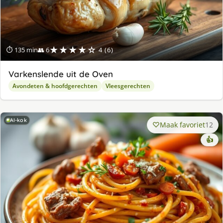
★★★★☆
⏱ 135 min
👥 6
4 (6)
Varkenslende uit de Oven
Avondeten & hoofdgerechten
Vleesgerechten
AI-kok
Maak favoriet
12
👍