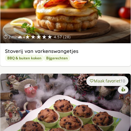
★★★★★
⏱ 2 min
👥 4
4.57 (28)
Stoverij van varkenswangetjes
BBQ & buiten koken
Bijgerechten
Maak favoriet
10
👍