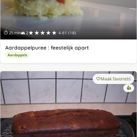
★★★★★
⏱ 25 min
👥 2
4.61 (18)
Aardappelpuree : feestelijk apart
Aardappels
Maak favoriet
6
👍