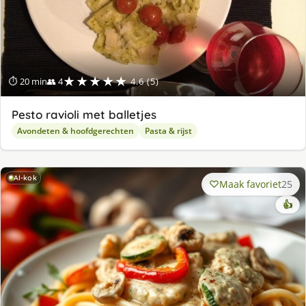
★★★★★
⏱ 20 min
👥 4
4.6 (5)
Pesto ravioli met balletjes
Avondeten & hoofdgerechten
Pasta & rijst
AI-kok
Maak favoriet
25
👍