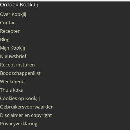
Ontdek KookJij
Over KookJij
Contact
Recepten
Blog
Mijn KookJij
Nieuwsbrief
Recept insturen
Boodschappenlijst
Weekmenu
Thuis koks
Cookies op KookJij
Gebruikersvoorwaarden
Disclaimer en copyright
Privacyverklaring