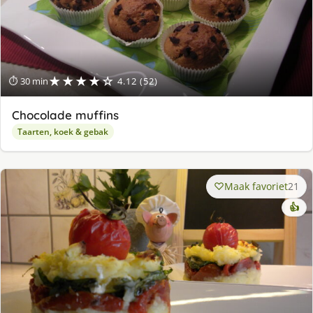
★★★★☆
⏱ 30 min
4.12 (52)
Chocolade muffins
Taarten, koek & gebak
Maak favoriet
21
👍