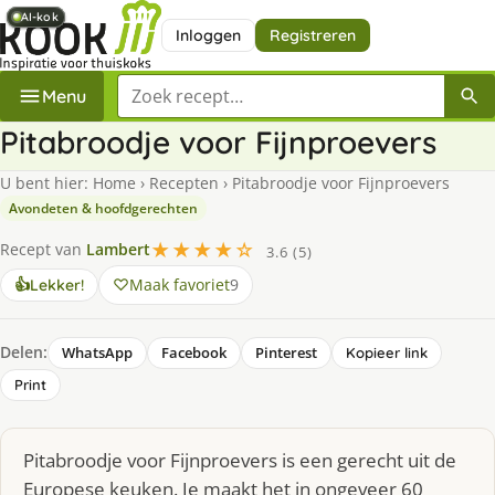
AI-kok
AI-kok
AI-kok
AI-kok
Inloggen
Registreren
Zoek een recept
Menu
Pitabroodje voor Fijnproevers
U bent hier:
Home
›
Recepten
›
Pitabroodje voor Fijnproevers
Avondeten & hoofdgerechten
★★★★☆
Recept van
Lambert
3.6 (5)
Maak favoriet
9
👍
Lekker!
Delen:
WhatsApp
Facebook
Pinterest
Kopieer link
Print
Pitabroodje voor Fijnproevers is een gerecht uit de
Europese keuken. Je maakt het in ongeveer 60