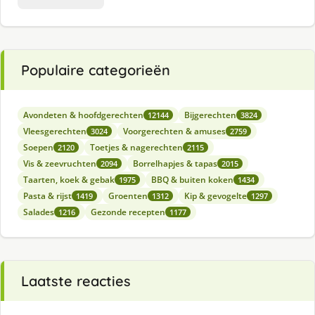
Populaire categorieën
Avondeten & hoofdgerechten
Bijgerechten
12144
3824
Vleesgerechten
Voorgerechten & amuses
3024
2759
Soepen
Toetjes & nagerechten
2120
2115
Vis & zeevruchten
Borrelhapjes & tapas
2094
2015
Taarten, koek & gebak
BBQ & buiten koken
1975
1434
Pasta & rijst
Groenten
Kip & gevogelte
1419
1312
1297
Salades
Gezonde recepten
1216
1177
Laatste reacties