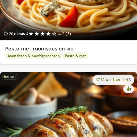
★★★★☆
⏱ 20 min
👥 4
4.2 (5)
Pasta met roomsaus en kip
Avondeten & hoofdgerechten
Pasta & rijst
AI-kok
Maak favoriet
8
👍