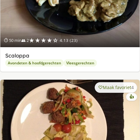
★★★★☆
⏱ 50 min
👥 2
4.13 (23)
Scaloppa
Avondeten & hoofdgerechten
Vleesgerechten
Maak favoriet
4
👍