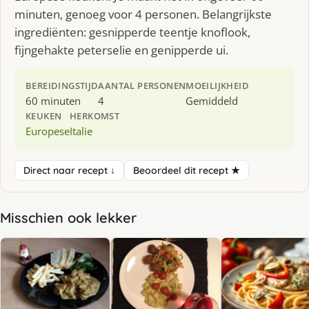
minuten, genoeg voor 4 personen. Belangrijkste
ingrediënten: gesnipperde teentje knoflook,
fijngehakte peterselie en genipperde ui.
BEREIDINGSTIJD
AANTAL PERSONEN
MOEILIJKHEID
60 minuten
4
Gemiddeld
KEUKEN
HERKOMST
Europese
Italie
Direct naar recept ↓
Beoordeel dit recept ★
Misschien ook lekker