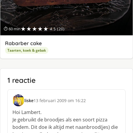
★★★★★
⏱ 60 min
4.5 (20)
Rabarber cake
Taarten, koek & gebak
1 reactie
liske
13 februari 2009 om 16:22
s
c
Hoi Lambert.
h
Je gebruikt de broodjes als een soort pizza
r
bodem. Dit doe ik altijd met naanbrood(jes) die
e