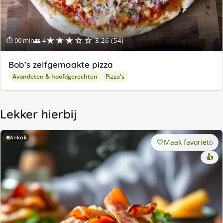
★★★☆☆
⏱ 90 min
👥 4
3.26 (54)
Bob’s zelfgemaakte pizza
Avondeten & hoofdgerechten
Pizza's
Lekker hierbij
AI-kok
Maak favoriet
6
👍