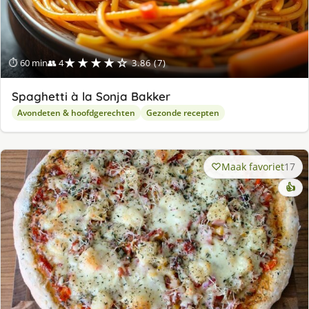
★★★★☆
⏱ 60 min
👥 4
3.86 (7)
Spaghetti à la Sonja Bakker
Avondeten & hoofdgerechten
Gezonde recepten
Maak favoriet
17
👍