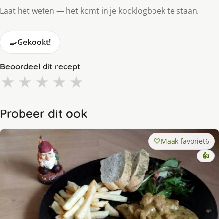
Laat het weten — het komt in je kooklogboek te staan.
🍳
Gekookt!
Beoordeel dit recept
★
★
★
★
★
Probeer dit ook
Maak favoriet
6
👍