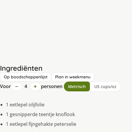
Ingrediënten
Op boodschappenlijst
Plan in weekmenu
−
+
Voor
4
personen
Metrisch
US cups/oz
1 eetlepel olijfolie
1 gesnipperde teentje knoflook
1 eetlepel fijngehakte peterselie