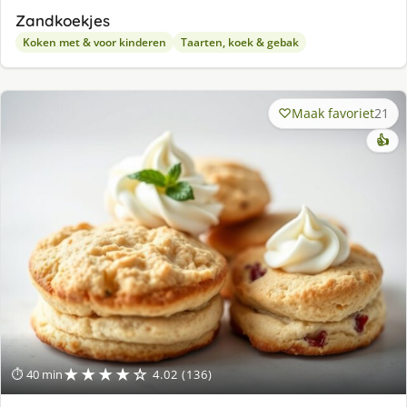
Zandkoekjes
Koken met & voor kinderen
Taarten, koek & gebak
Maak favoriet
21
👍
★★★★☆
⏱ 40 min
4.02 (136)