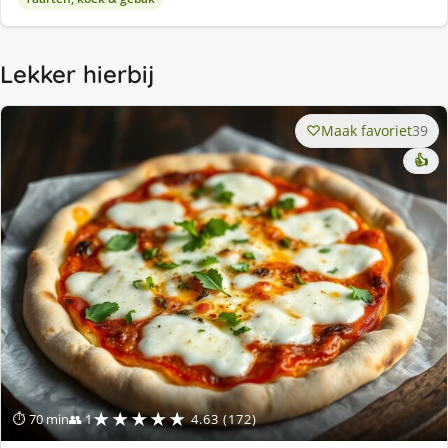
Lekker hierbij
Maak favoriet
39
👍
★★★★★
⏱ 70 min
👥 1
4.63 (172)