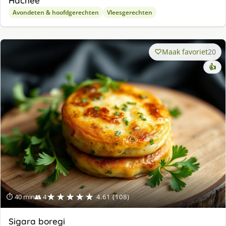
Hachee
Avondeten & hoofdgerechten
Vleesgerechten
Maak favoriet
20
👍
★★★★★
⏱ 40 min
👥 4
4.61 (108)
Sigara boregi