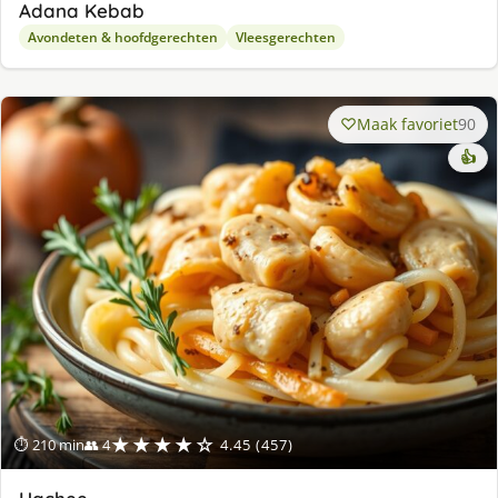
Adana Kebab
Avondeten & hoofdgerechten
Vleesgerechten
Maak favoriet
90
👍
★★★★☆
⏱ 210 min
👥 4
4.45 (457)