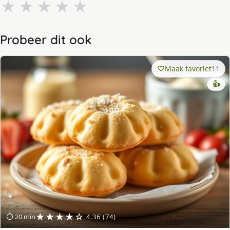
★
★
★
★
★
Probeer dit ook
Maak favoriet
11
👍
★★★★☆
⏱ 20 min
4.36 (74)