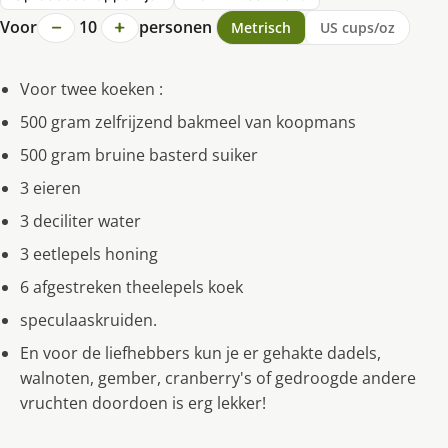
−
+
Voor
10
personen
Metrisch
US cups/oz
Voor twee koeken :
500 gram zelfrijzend bakmeel van koopmans
500 gram bruine basterd suiker
3 eieren
3 deciliter water
3 eetlepels honing
6 afgestreken theelepels koek
speculaaskruiden.
En voor de liefhebbers kun je er gehakte dadels,
walnoten, gember, cranberry's of gedroogde andere
vruchten doordoen is erg lekker!