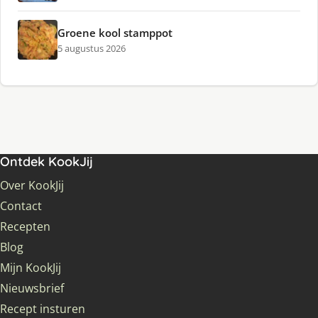
Groene kool stamppot
5 augustus 2026
Ontdek KookJij
Over KookJij
Contact
Recepten
Blog
Mijn KookJij
Nieuwsbrief
Recept insturen