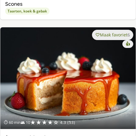
Scones
Taarten, koek & gebak
Maak favoriet
6
👍
★★★★☆
⏱ 60 min
👥 10
4.3 (53)