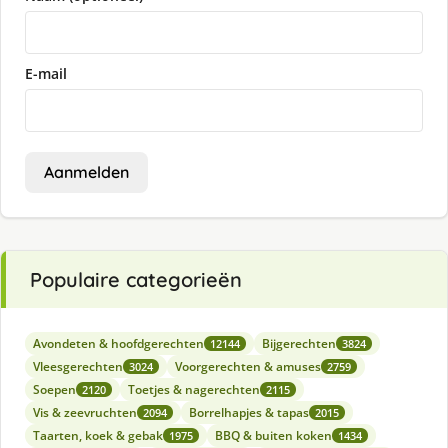
E-mail
Aanmelden
Populaire categorieën
Avondeten & hoofdgerechten
Bijgerechten
12144
3824
Vleesgerechten
Voorgerechten & amuses
3024
2759
Soepen
Toetjes & nagerechten
2120
2115
Vis & zeevruchten
Borrelhapjes & tapas
2094
2015
Taarten, koek & gebak
BBQ & buiten koken
1975
1434