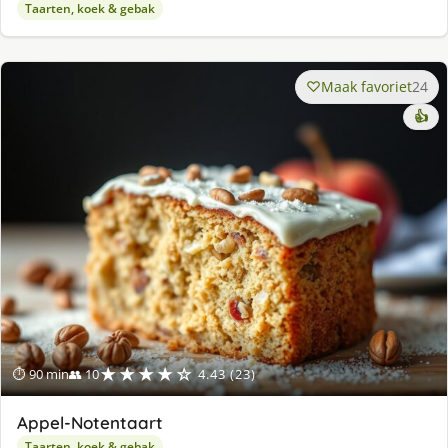
Taarten, koek & gebak
Maak favoriet
24
👍
★★★★☆
⏱ 90 min
👥 10
4.43 (23)
Appel-Notentaart
Taarten, koek & gebak