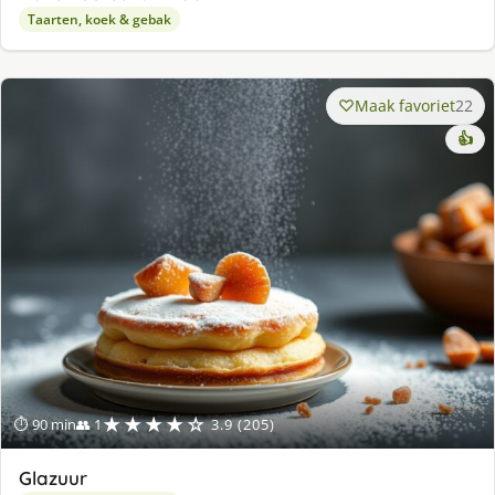
Taarten, koek & gebak
Maak favoriet
22
👍
★★★★☆
⏱ 90 min
👥 1
3.9 (205)
Glazuur