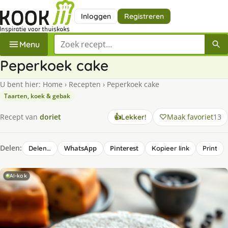
Inloggen
Registreren
Zoek een recept
Menu
Peperkoek cake
U bent hier:
Home
›
Recepten
›
Peperkoek cake
Taarten, koek & gebak
Maak favoriet
13
Recept van
doriet
👍
Lekker!
Delen:
WhatsApp
Pinterest
Delen…
Kopieer link
Print
AI-kok