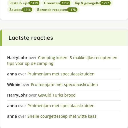
Pasta & rijst
Groenten
Kip & gevogelte
1419
1312
1297
Salades
Gezonde recepten
1216
1178
Laatste reacties
HarryLohr
over
Camping koken: 5 makkelijke recepten en
tips voor op de camping
anna
over
Pruimenjam met speculaaskruiden
Wilmie
over
Pruimenjam met speculaaskruiden
HarryLohr
over
Gevuld Turks brood
anna
over
Pruimenjam met speculaaskruiden
anna
over
Snelle courgettesoep met witte kaas