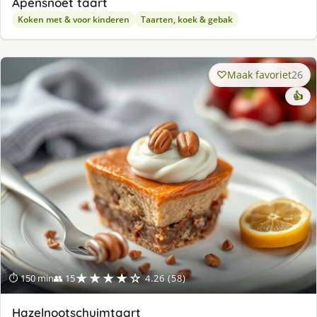
Apensnoet taart
Koken met & voor kinderen
Taarten, koek & gebak
Maak favoriet
26
👍
★★★★☆
⏱ 150 min
👥 15
4.26 (58)
Hazelnootschuimtaart