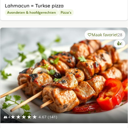
Lahmacun = Turkse pizza
Avondeten & hoofdgerechten
Pizza's
Maak favoriet
28
ke
👍
1
lek
ge
★★★★★
👥 4
4.67 (141)