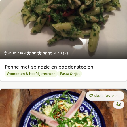
★★★★☆
⏱ 45 min
👥 4
4.43 (7)
Penne met spinazie en paddenstoelen
Avondeten & hoofdgerechten
Pasta & rijst
Maak favoriet
1
ke
👍
1
lek
ge