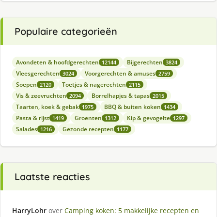
Populaire categorieën
Avondeten & hoofdgerechten
Bijgerechten
12144
3824
Vleesgerechten
Voorgerechten & amuses
3024
2759
Soepen
Toetjes & nagerechten
2120
2115
Vis & zeevruchten
Borrelhapjes & tapas
2094
2015
Taarten, koek & gebak
BBQ & buiten koken
1975
1434
Pasta & rijst
Groenten
Kip & gevogelte
1419
1312
1297
Salades
Gezonde recepten
1216
1177
Laatste reacties
HarryLohr
over
Camping koken: 5 makkelijke recepten en