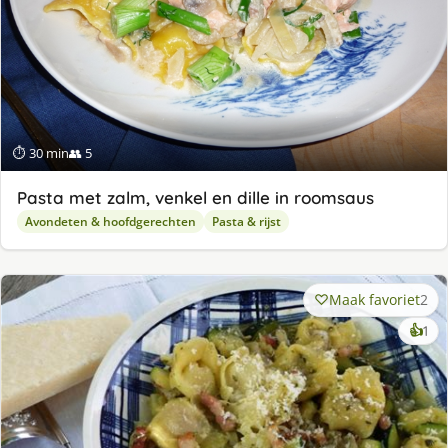
⏱ 30 min
👥 5
Pasta met zalm, venkel en dille in roomsaus
Avondeten & hoofdgerechten
Pasta & rijst
Maak favoriet
2
ke
👍
1
lek
ge