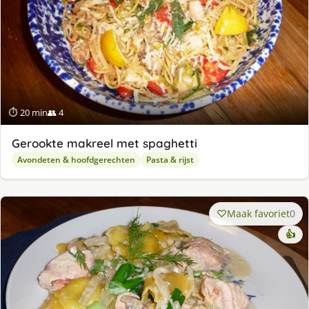
⏱ 20 min
👥 4
Gerookte makreel met spaghetti
Avondeten & hoofdgerechten
Pasta & rijst
Maak favoriet
0
👍