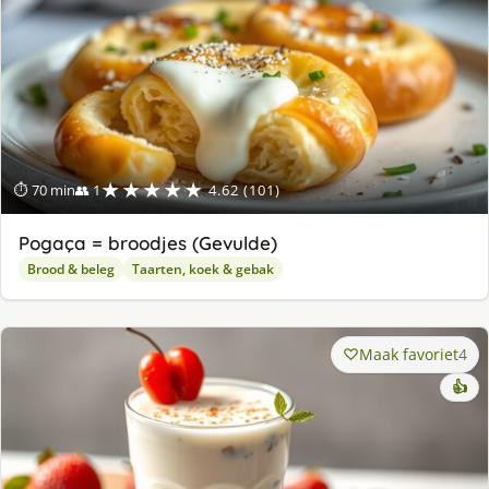
★★★★★
⏱ 70 min
👥 1
4.62 (101)
Pogaça = broodjes (Gevulde)
Brood & beleg
Taarten, koek & gebak
Maak favoriet
4
👍