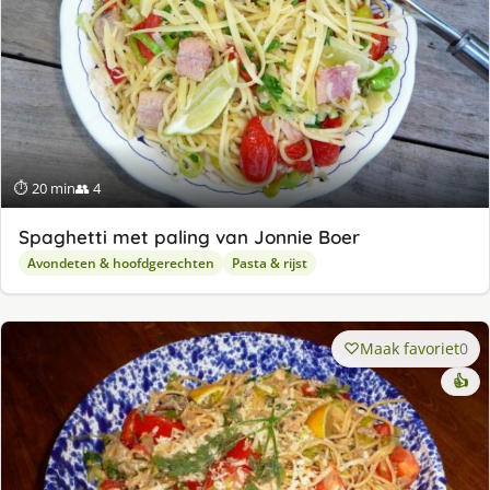
⏱ 20 min
👥 4
Spaghetti met paling van Jonnie Boer
Avondeten & hoofdgerechten
Pasta & rijst
Maak favoriet
0
👍