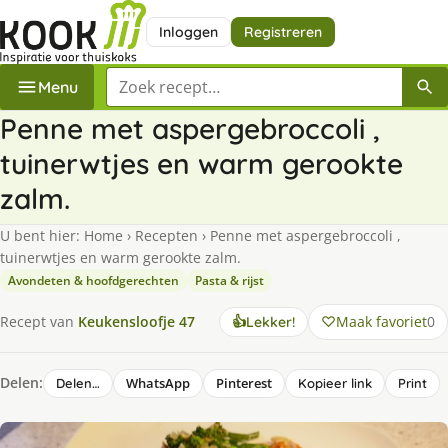
Inloggen
Registreren
Zoek een recept
Menu
Penne met aspergebroccoli ,
tuinerwtjes en warm gerookte
zalm.
U bent hier:
Home
›
Recepten
›
Penne met aspergebroccoli ,
tuinerwtjes en warm gerookte zalm.
Avondeten & hoofdgerechten
Pasta & rijst
Maak favoriet
0
Recept van
Keukensloofje 47
👍
Lekker!
Delen:
WhatsApp
Pinterest
Delen…
Kopieer link
Print