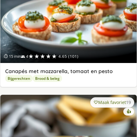
★★★★★
⏱ 15 min
👥 4
4.65 (101)
Canapés met mozzarella, tomaat en pesto
Bijgerechten
Brood & beleg
Maak favoriet
19
👍