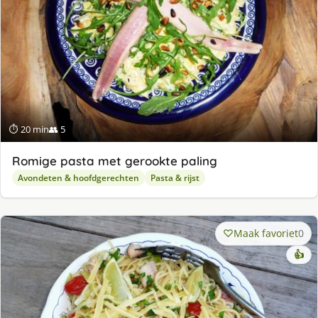
⏱ 20 min
👥 5
Romige pasta met gerookte paling
Avondeten & hoofdgerechten
Pasta & rijst
Maak favoriet
0
👍