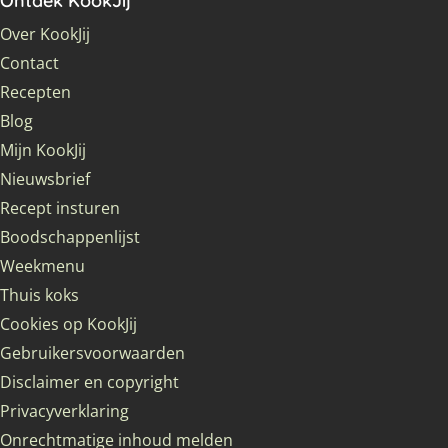
Ontdek KookJij
Over KookJij
Contact
Recepten
Blog
Mijn KookJij
Nieuwsbrief
Recept insturen
Boodschappenlijst
Weekmenu
Thuis koks
Cookies op KookJij
Gebruikersvoorwaarden
Disclaimer en copyright
Privacyverklaring
Onrechtmatige inhoud melden