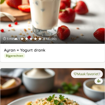
★★★★★
⏱ 5 min
👥 1
4.64 (90)
Ayran = Yogurt drank
Bijgerechten
Maak favoriet
7
👍