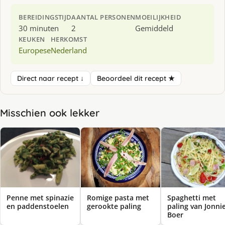
BEREIDINGSTIJD
AANTAL PERSONEN
MOEILIJKHEID
30 minuten
2
Gemiddeld
KEUKEN
HERKOMST
Europese
Nederland
Direct naar recept ↓
Beoordeel dit recept ★
Misschien ook lekker
Penne met spinazie
Romige pasta met
Spaghetti met
en paddenstoelen
gerookte paling
paling van Jonni
Boer