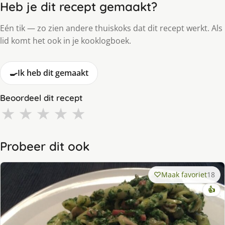
Heb je dit recept gemaakt?
Eén tik — zo zien andere thuiskoks dat dit recept werkt. Als
lid komt het ook in je kooklogboek.
🍳
Ik heb dit gemaakt
Beoordeel dit recept
★
★
★
★
★
Probeer dit ook
Maak favoriet
18
👍