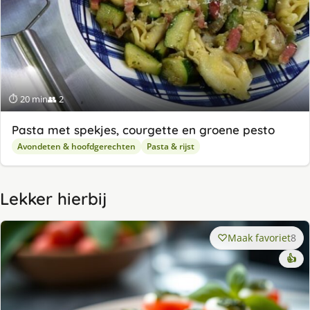
⏱ 20 min
👥 2
Pasta met spekjes, courgette en groene pesto
Avondeten & hoofdgerechten
Pasta & rijst
Lekker hierbij
Maak favoriet
8
👍