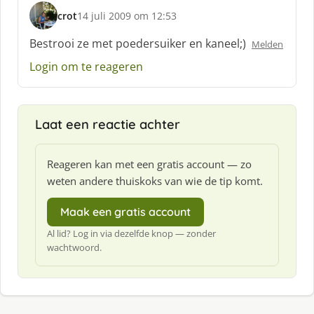
crot
14 juli 2009 om 12:53
s
c
Bestrooi ze met poedersuiker en kaneel;)
Melden
h
Login om te reageren
r
e
e
f
Laat een reactie achter
:
Reageren kan met een gratis account — zo
weten andere thuiskoks van wie de tip komt.
Maak een gratis account
Al lid? Log in via dezelfde knop — zonder
wachtwoord.