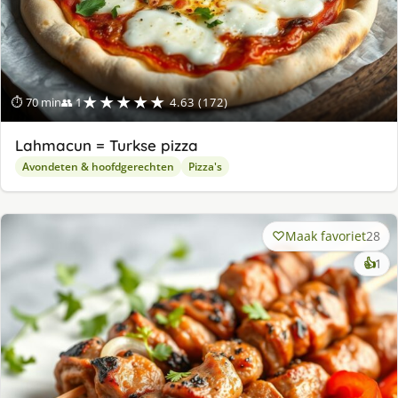
★★★★★
⏱ 70 min
👥 1
4.63 (172)
Lahmacun = Turkse pizza
Avondeten & hoofdgerechten
Pizza's
Maak favoriet
28
ke
👍
1
lek
ge