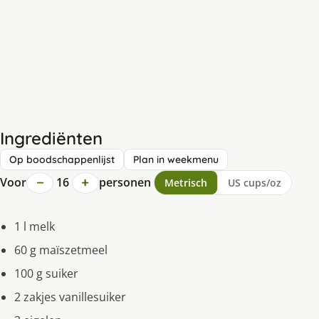
Ingrediënten
Op boodschappenlijst
Plan in weekmenu
−
+
Voor
16
personen
Metrisch
US cups/oz
1 l melk
60 g maïszetmeel
100 g suiker
2 zakjes vanillesuiker