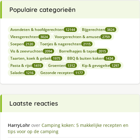
Populaire categorieën
Avondeten & hoofdgerechten
Bijgerechten
12144
3824
Vleesgerechten
Voorgerechten & amuses
3024
2759
Soepen
Toetjes & nagerechten
2120
2115
Vis & zeevruchten
Borrelhapjes & tapas
2094
2015
Taarten, koek & gebak
BBQ & buiten koken
1975
1434
Pasta & rijst
Groenten
Kip & gevogelte
1419
1312
1297
Salades
Gezonde recepten
1216
1177
Laatste reacties
HarryLohr
over
Camping koken: 5 makkelijke recepten en
tips voor op de camping