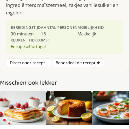
ingrediënten: maïszetmeel, zakjes vanillesuiker en
eigelen.
BEREIDINGSTIJD
AANTAL PERSONEN
MOEILIJKHEID
30 minuten
16
Makkelijk
KEUKEN
HERKOMST
Europese
Portugal
Direct naar recept ↓
Beoordeel dit recept ★
Misschien ook lekker