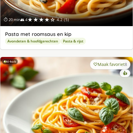
★★★★☆
⏱ 20 min
👥 4
4.2 (5)
Pasta met roomsaus en kip
Avondeten & hoofdgerechten
Pasta & rijst
AI-kok
Maak favoriet
8
👍