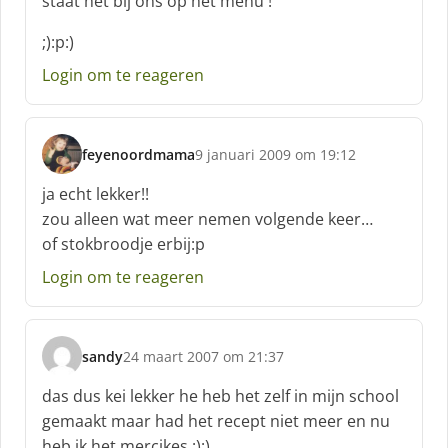
staat het bij ons op het menu !
r
e
;):p:)
e
f
Login om te reageren
:
feyenoordmama
9 januari 2009 om 19:12
s
c
ja echt lekker!!
h
zou alleen wat meer nemen volgende keer…
r
of stokbroodje erbij:p
e
e
Login om te reageren
f
:
sandy
24 maart 2007 om 21:37
s
c
das dus kei lekker he heb het zelf in mijn school
h
gemaakt maar had het recept niet meer en nu
r
heb ik het mercikes :):)