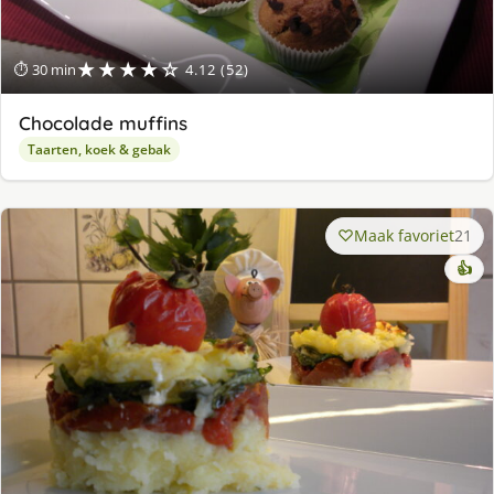
★★★★☆
⏱ 30 min
4.12 (52)
Chocolade muffins
Taarten, koek & gebak
Maak favoriet
21
👍