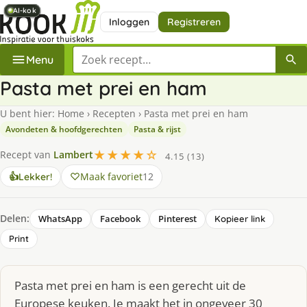
AI-kok
AI-kok
AI-kok
AI-kok
AI-kok
AI-kok
Inloggen
Registreren
Zoek een recept
Menu
Pasta met prei en ham
U bent hier:
Home
›
Recepten
›
Pasta met prei en ham
Avondeten & hoofdgerechten
Pasta & rijst
★★★★☆
Recept van
Lambert
4.15 (13)
Maak favoriet
12
👍
Lekker!
Delen:
WhatsApp
Facebook
Pinterest
Kopieer link
Print
Pasta met prei en ham is een gerecht uit de
Europese keuken. Je maakt het in ongeveer 30