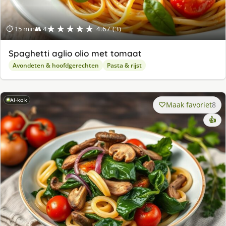
★★★★★
⏱ 15 min
👥 4
4.67 (3)
Spaghetti aglio olio met tomaat
Avondeten & hoofdgerechten
Pasta & rijst
AI-kok
Maak favoriet
8
👍