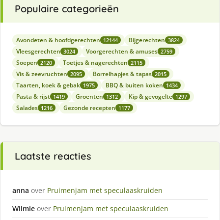
Populaire categorieën
Avondeten & hoofdgerechten
Bijgerechten
12144
3824
Vleesgerechten
Voorgerechten & amuses
3024
2759
Soepen
Toetjes & nagerechten
2120
2115
Vis & zeevruchten
Borrelhapjes & tapas
2095
2015
Taarten, koek & gebak
BBQ & buiten koken
1975
1434
Pasta & rijst
Groenten
Kip & gevogelte
1419
1312
1297
Salades
Gezonde recepten
1216
1177
Laatste reacties
anna
over
Pruimenjam met speculaaskruiden
Wilmie
over
Pruimenjam met speculaaskruiden