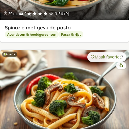
★★★★☆
⏱ 30 min
👥 2
3.56 (9)
Spinazie met gevulde pasta
Avondeten & hoofdgerechten
Pasta & rijst
AI-kok
Maak favoriet
7
👍