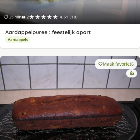
★★★★★
⏱ 25 min
👥 2
4.61 (18)
Aardappelpuree : feestelijk apart
Aardappels
Maak favoriet
6
👍