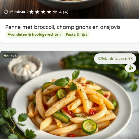
★★★★☆
⏱ 15 min
👥 2
4 (4)
Penne met broccoli, champignons en ansjovis
Avondeten & hoofdgerechten
Pasta & rijst
AI-kok
Maak favoriet
5
👍