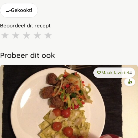
🍳
Gekookt!
Beoordeel dit recept
★
★
★
★
★
Probeer dit ook
Maak favoriet
4
👍