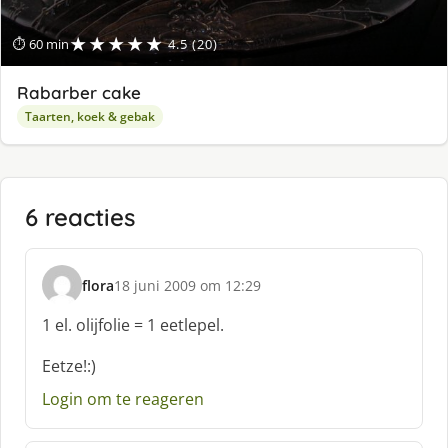
★★★★★
⏱ 60 min
4.5 (20)
Rabarber cake
Taarten, koek & gebak
6 reacties
flora
18 juni 2009 om 12:29
s
c
1 el. olijfolie = 1 eetlepel.
h
r
Eetze!:)
e
Login om te reageren
e
f
: