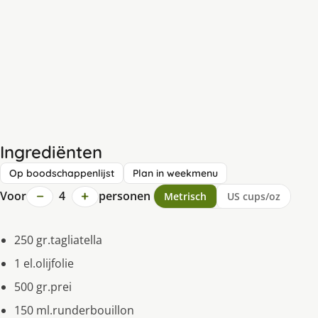
Ingrediënten
Op boodschappenlijst
Plan in weekmenu
−
+
Voor
4
personen
Metrisch
US cups/oz
250 gr.tagliatella
1 el.olijfolie
500 gr.prei
150 ml.runderbouillon