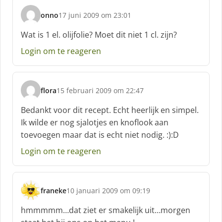
onno
17 juni 2009 om 23:01
s
c
Wat is 1 el. olijfolie? Moet dit niet 1 cl. zijn?
h
Login om te reageren
r
e
e
f
flora
15 februari 2009 om 22:47
:
s
c
Bedankt voor dit recept. Echt heerlijk en simpel.
h
Ik wilde er nog sjalotjes en knoflook aan
r
toevoegen maar dat is echt niet nodig. :):D
e
e
Login om te reageren
f
:
franeke
10 januari 2009 om 09:19
s
c
hmmmmm…dat ziet er smakelijk uit…morgen
h