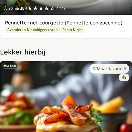
★★★★☆
⏱ 30 min
👥 4
4 (4)
Pennette met courgette (Pennette con zucchine)
Avondeten & hoofdgerechten
Pasta & rijst
Lekker hierbij
AI-kok
Maak favoriet
6
👍