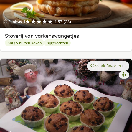
★★★★★
⏱ 2 min
👥 4
4.57 (28)
Stoverij van varkenswangetjes
BBQ & buiten koken
Bijgerechten
Maak favoriet
10
👍