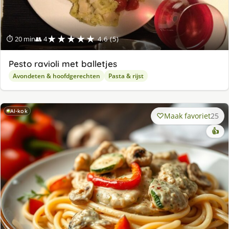
★★★★★
⏱ 20 min
👥 4
4.6 (5)
Pesto ravioli met balletjes
Avondeten & hoofdgerechten
Pasta & rijst
AI-kok
Maak favoriet
25
👍