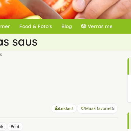
omer
Food & Foto’s
Blog
🎲 Verras me
s saus
s
Maak favoriet
6
👍
Lekker!
nk
Print