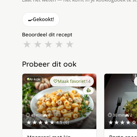
🍳
Gekookt!
Beoordeel dit recept
★
★
★
★
★
Probeer dit ook
AI-kok
Maak favoriet
14
👍
⏱ 45 min
👥 4
⏱ 30 min
👥 2
★★★★★
★★★★☆
4.5 (6)