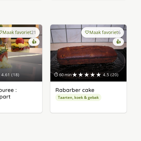
Maak favoriet
21
Maak favoriet
6
👍
👍
★★★★★
4.61 (18)
⏱ 60 min
4.5 (20)
uree :
Rabarber cake
apart
Taarten, koek & gebak