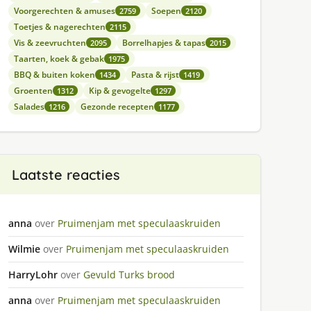
Voorgerechten & amuses
Soepen
2759
2120
Toetjes & nagerechten
2115
Vis & zeevruchten
Borrelhapjes & tapas
2095
2015
Taarten, koek & gebak
1975
BBQ & buiten koken
Pasta & rijst
1434
1419
Groenten
Kip & gevogelte
1312
1297
Salades
Gezonde recepten
1216
1177
Laatste reacties
anna
over
Pruimenjam met speculaaskruiden
Wilmie
over
Pruimenjam met speculaaskruiden
HarryLohr
over
Gevuld Turks brood
anna
over
Pruimenjam met speculaaskruiden