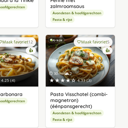
aal a la Tinkie
Penne met
zalmroomsaus
hoofdgerechten
Avondeten & hoofdgerechten
Pasta & rijst
AI-kok
Maak favoriet
12
Maak favoriet
5
👍
👍
⏱ 30 min
👥 2
★★★★☆
4.25 (4)
4.33 (3)
Carbonara
Pasta Visschotel (combi-
magnetron)
hoofdgerechten
(éénpansgerecht)
Avondeten & hoofdgerechten
Pasta & rijst