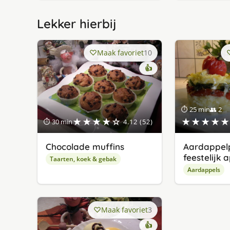
Lekker hierbij
Maak favoriet
10
👍
⏱ 25 min
👥 2
★★★★☆
★★★★★
⏱ 30 min
4.12 (52)
Chocolade muffins
Aardappelp
feestelijk 
Taarten, koek & gebak
Aardappels
Maak favoriet
3
👍