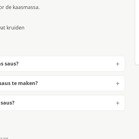
oor de kaasmassa.
at kruiden
as saus?
saus te maken?
 saus?
taan.