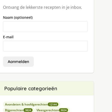
Ontvang de lekkerste recepten in je inbox.
Naam (optioneel)
E-mail
Aanmelden
Populaire categorieën
Avondeten & hoofdgerechten
12144
Bijgerechten
Vleesgerechten
3824
3024