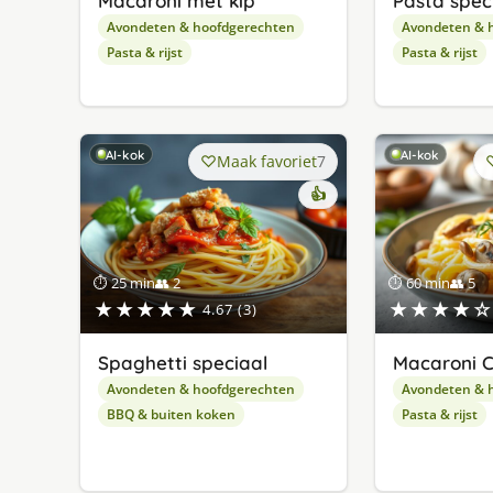
Macaroni met kip
Pasta speci
Avondeten & hoofdgerechten
Avondeten & 
Pasta & rijst
Pasta & rijst
AI-kok
AI-kok
Maak favoriet
7
👍
⏱ 25 min
👥 2
⏱ 60 min
👥 5
★★★★★
★★★★☆
4.67 (3)
Spaghetti speciaal
Macaroni 
Avondeten & hoofdgerechten
Avondeten & 
BBQ & buiten koken
Pasta & rijst