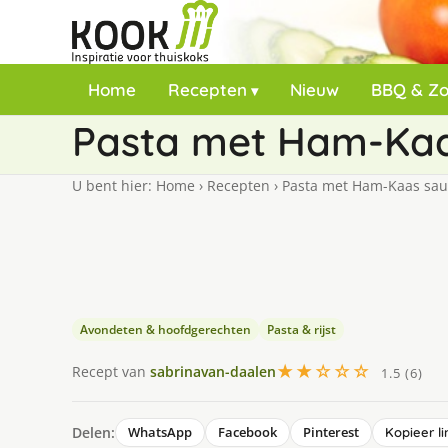
Home
Recepten
Nieuw
BBQ & Z
Pasta met Ham-Kaa
U bent hier:
Home
›
Recepten
›
Pasta met Ham-Kaas sau
Avondeten & hoofdgerechten
Pasta & rijst
★★☆☆☆
Recept van
sabrinavan-daalen
1.5 (6)
Delen:
WhatsApp
Facebook
Pinterest
Kopieer li