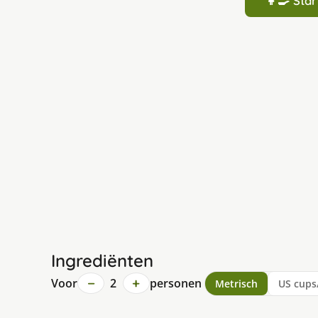
👩‍🍳 St
Ingrediënten
−
+
Voor
2
personen
Metrisch
US cups