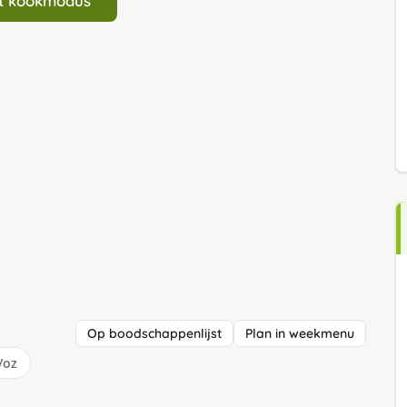
art kookmodus
Op boodschappenlijst
Plan in weekmenu
/oz