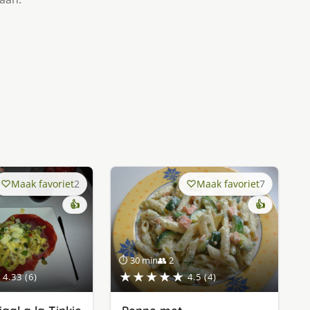
Maak favoriet
2
Maak favoriet
7
👍
👍
⏱ 30 min
👥 2
★★★★★
4.33 (6)
4.5 (4)