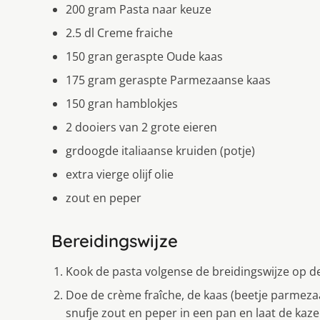
200 gram Pasta naar keuze
2.5 dl Creme fraiche
150 gran geraspte Oude kaas
175 gram geraspte Parmezaanse kaas
150 gran hamblokjes
2 dooiers van 2 grote eieren
grdoogde italiaanse kruiden (potje)
extra vierge olijf olie
zout en peper
Bereidingswijze
Kook de pasta volgense de breidingswijze op de v
Doe de crème fraîche, de kaas (beetje parmeza
snufje zout en peper in een pan en laat de ka