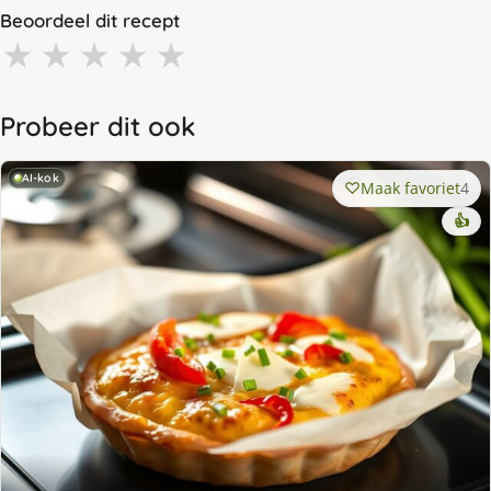
Beoordeel dit recept
★
★
★
★
★
Probeer dit ook
AI-kok
Maak favoriet
4
👍