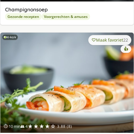
Champignonsoep
Gezonde recepten
Voorgerechten & amuses
AI-kok
Maak favoriet
22
👍
★★★★☆
⏱ 10 min
👥 4
3.88 (8)