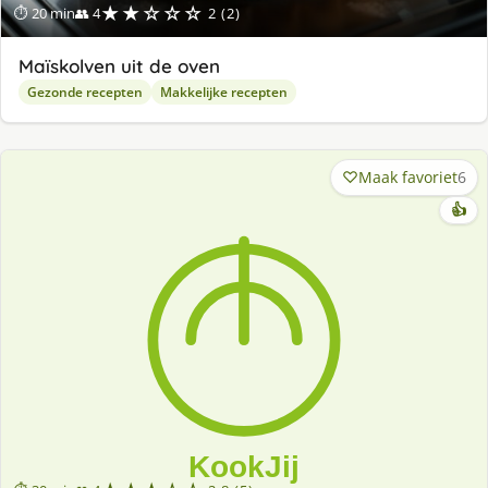
★★☆☆☆
⏱ 20 min
👥 4
2 (2)
Maïskolven uit de oven
Gezonde recepten
Makkelijke recepten
Maak favoriet
6
👍