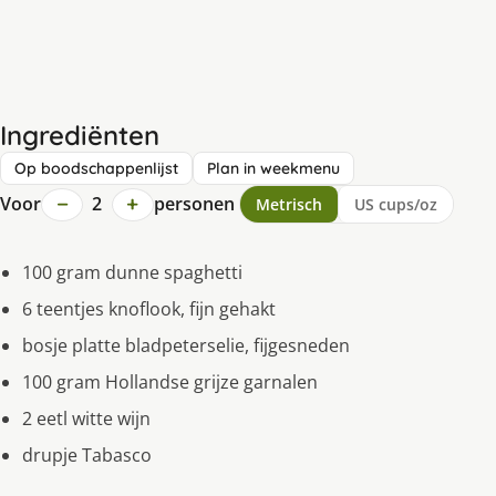
Ingrediënten
Op boodschappenlijst
Plan in weekmenu
−
+
Voor
2
personen
Metrisch
US cups/oz
100 gram dunne spaghetti
6 teentjes knoflook, fijn gehakt
bosje platte bladpeterselie, fijgesneden
100 gram Hollandse grijze garnalen
2 eetl witte wijn
drupje Tabasco