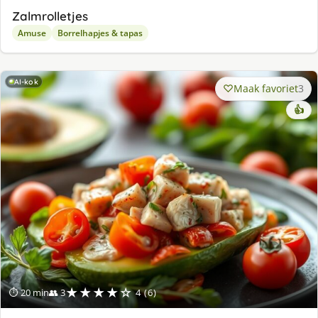
Zalmrolletjes
Amuse
Borrelhapjes & tapas
AI-kok
Maak favoriet
3
👍
★★★★☆
⏱ 20 min
👥 3
4 (6)