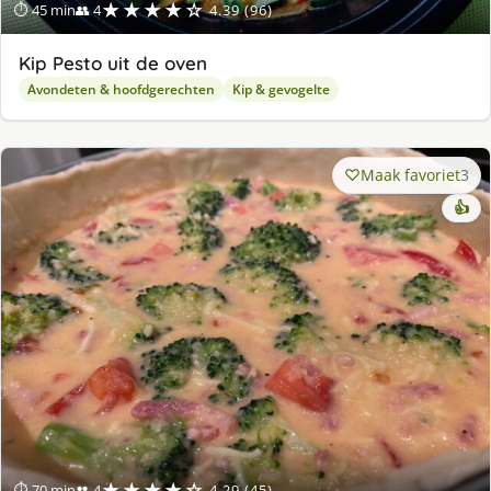
★★★★☆
⏱ 45 min
👥 4
4.39 (96)
Kip Pesto uit de oven
Avondeten & hoofdgerechten
Kip & gevogelte
Maak favoriet
3
👍
★★★★☆
⏱ 70 min
👥 4
4.29 (45)