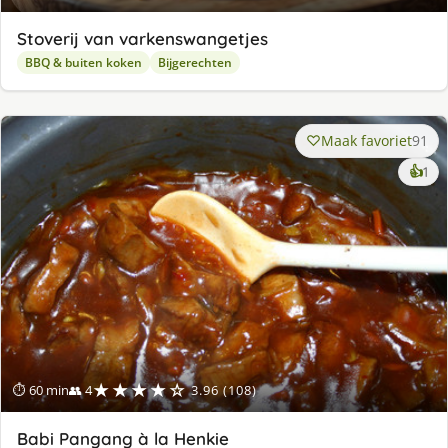
Stoverij van varkenswangetjes
BBQ & buiten koken
Bijgerechten
Maak favoriet
91
ke
👍
1
lek
ge
★★★★☆
⏱ 60 min
👥 4
3.96 (108)
Babi Pangang à la Henkie