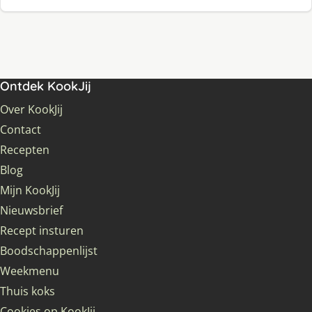
Ontdek KookJij
Over KookJij
Contact
Recepten
Blog
Mijn KookJij
Nieuwsbrief
Recept insturen
Boodschappenlijst
Weekmenu
Thuis koks
Cookies op KookJij