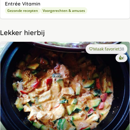
Entrée Vitamin
Gezonde recepten
Voorgerechten & amuses
Lekker hierbij
Maak favoriet
38
ke
👍
1
lek
ge