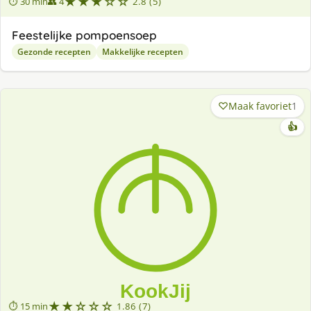
★★★☆☆
⏱ 30 min
👥 4
2.8 (5)
Feestelijke pompoensoep
Gezonde recepten
Makkelijke recepten
Maak favoriet
1
👍
★★☆☆☆
⏱ 15 min
1.86 (7)