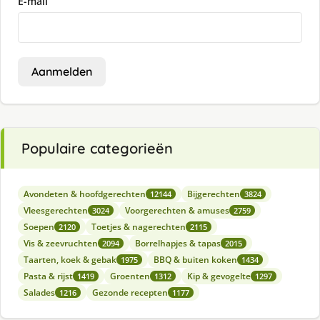
E-mail
Aanmelden
Populaire categorieën
Avondeten & hoofdgerechten
Bijgerechten
12144
3824
Vleesgerechten
Voorgerechten & amuses
3024
2759
Soepen
Toetjes & nagerechten
2120
2115
Vis & zeevruchten
Borrelhapjes & tapas
2094
2015
Taarten, koek & gebak
BBQ & buiten koken
1975
1434
Pasta & rijst
Groenten
Kip & gevogelte
1419
1312
1297
Salades
Gezonde recepten
1216
1177