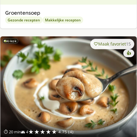
Groentensoep
Gezonde recepten
Makkelijke recepten
AI-kok
Maak favoriet
15
👍
★★★★★
⏱ 20 min
👥 4
4.75 (4)