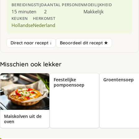
BEREIDINGSTIJD
AANTAL PERSONEN
MOEILIJKHEID
15 minuten
2
Makkelijk
KEUKEN
HERKOMST
Hollandse
Nederland
Direct naar recept ↓
Beoordeel dit recept ★
Misschien ook lekker
Feestelijke
Groentensoep
pompoensoep
Maïskolven uit de
oven