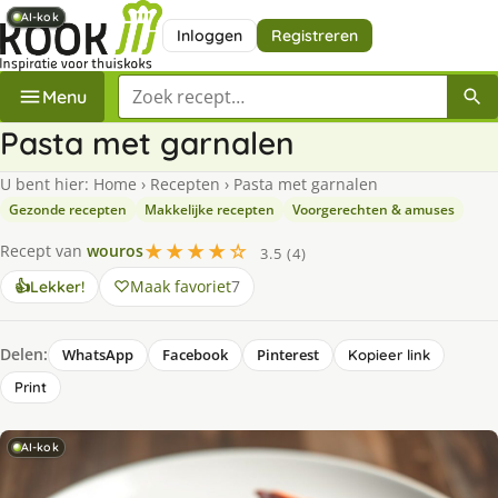
AI-kok
AI-kok
AI-kok
AI-kok
Inloggen
Registreren
Zoek een recept
Menu
Pasta met garnalen
U bent hier:
Home
›
Recepten
›
Pasta met garnalen
Gezonde recepten
Makkelijke recepten
Voorgerechten & amuses
★★★★☆
Recept van
wouros
3.5 (4)
Maak favoriet
7
👍
Lekker!
Delen:
WhatsApp
Facebook
Pinterest
Kopieer link
Print
AI-kok