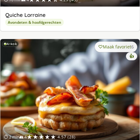
Quiche Lorraine
Avondeten & hoofdgerechten
AI-kok
Maak favoriet
6
👍
★★★★★
⏱ 2 min
👥 4
4.57 (28)