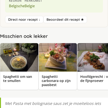
KEUKEN
HERKOMST
Belgische
Belgie
Direct naar recept ↓
Beoordeel dit recept ★
Misschien ook lekker
Spaghetti om van
Spaghetti
Hoofdgerecht : 
te smullen
carbonara op zijn
de fijnproever
paasbest
Met Pasta met bolognaise saus zet je moeiteloos iets