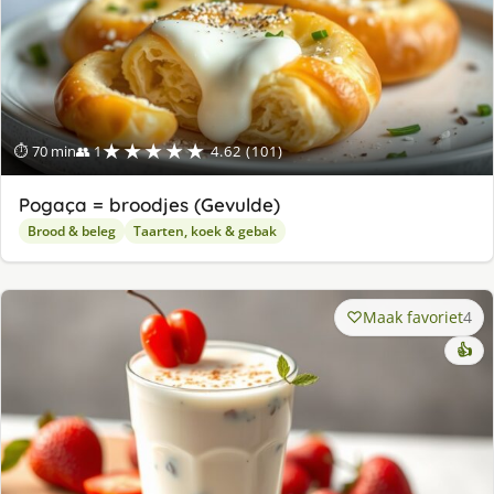
★★★★★
⏱ 70 min
👥 1
4.62 (101)
Pogaça = broodjes (Gevulde)
Brood & beleg
Taarten, koek & gebak
Maak favoriet
4
👍