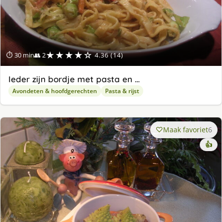
★★★★☆
⏱ 30 min
👥 2
4.36 (14)
Ieder zijn bordje met pasta en …
Avondeten & hoofdgerechten
Pasta & rijst
Maak favoriet
6
👍