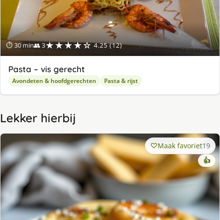
★★★★☆
⏱ 30 min
👥 3
4.25 (12)
Pasta – vis gerecht
Avondeten & hoofdgerechten
Pasta & rijst
Lekker hierbij
Maak favoriet
19
👍