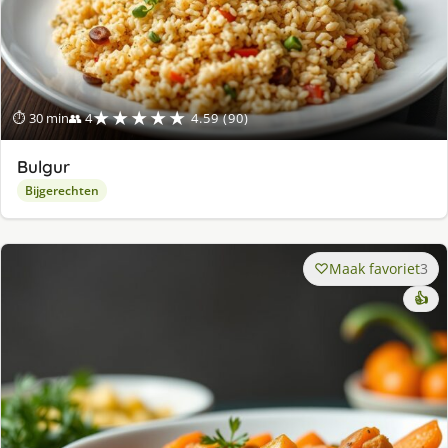
★★★★★
⏱ 30 min
👥 4
4.59 (90)
Bulgur
Bijgerechten
Maak favoriet
3
👍