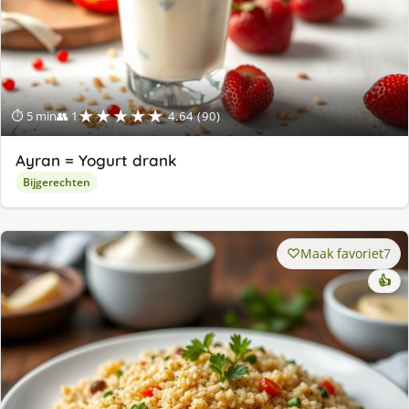
★★★★★
⏱ 5 min
👥 1
4.64 (90)
Ayran = Yogurt drank
Bijgerechten
Maak favoriet
7
👍