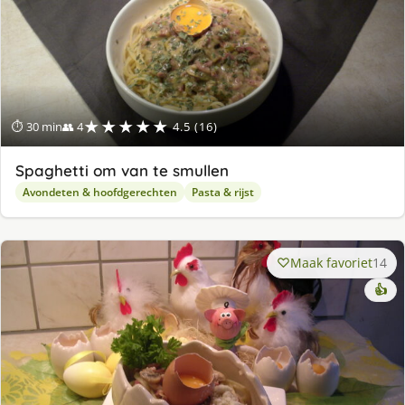
★★★★★
⏱ 30 min
👥 4
4.5 (16)
Spaghetti om van te smullen
Avondeten & hoofdgerechten
Pasta & rijst
Maak favoriet
14
👍