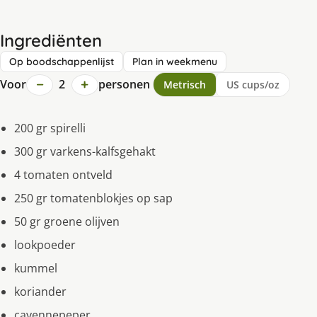
Ingrediënten
Op boodschappenlijst
Plan in weekmenu
−
+
Voor
2
personen
Metrisch
US cups/oz
200 gr spirelli
300 gr varkens-kalfsgehakt
4 tomaten ontveld
250 gr tomatenblokjes op sap
50 gr groene olijven
lookpoeder
kummel
koriander
cayennepeper