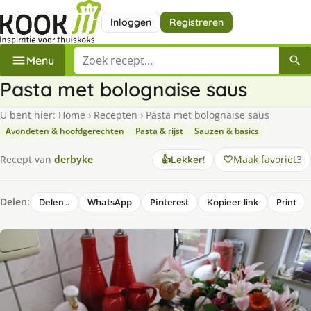
Inloggen
Registreren
Zoek een recept
Menu
Pasta met bolognaise saus
U bent hier:
Home
›
Recepten
›
Pasta met bolognaise saus
Avondeten & hoofdgerechten
Pasta & rijst
Sauzen & basics
Maak favoriet
3
Recept van
derbyke
👍
Lekker!
Delen:
WhatsApp
Pinterest
Delen…
Kopieer link
Print