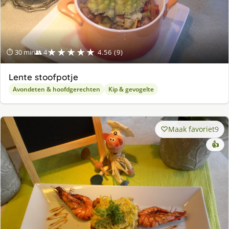
★★★★★
⏱ 30 min
👥 4
4.56 (9)
Lente stoofpotje
Avondeten & hoofdgerechten
Kip & gevogelte
Maak favoriet
9
👍