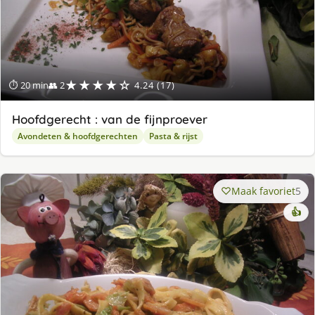
★★★★☆
⏱ 20 min
👥 2
4.24 (17)
Hoofdgerecht : van de fijnproever
Avondeten & hoofdgerechten
Pasta & rijst
Maak favoriet
5
👍