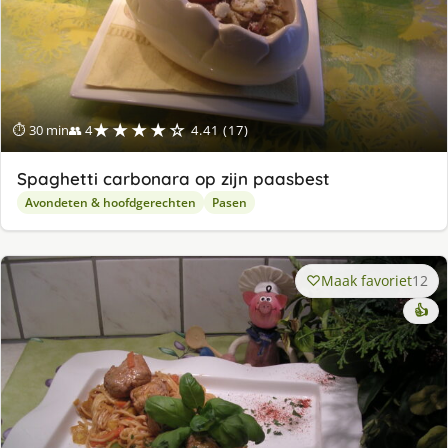
★★★★☆
⏱ 30 min
👥 4
4.41 (17)
Spaghetti carbonara op zijn paasbest
Avondeten & hoofdgerechten
Pasen
Maak favoriet
12
👍