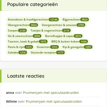
Populaire categorieën
Avondeten & hoofdgerechten
Bijgerechten
12144
3824
Vleesgerechten
Voorgerechten & amuses
3024
2759
Soepen
Toetjes & nagerechten
2120
2115
Vis & zeevruchten
Borrelhapjes & tapas
2094
2015
Taarten, koek & gebak
BBQ & buiten koken
1975
1434
Pasta & rijst
Groenten
Kip & gevogelte
1419
1312
1297
Salades
Gezonde recepten
1216
1177
Laatste reacties
anna
over
Pruimenjam met speculaaskruiden
Wilmie
over
Pruimenjam met speculaaskruiden