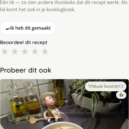
Eén tik — zo zien andere thuiskoks dat dit recept werkt. Als
lid komt het ook in je kooklogboek.
🍳
Ik heb dit gemaakt
Beoordeel dit recept
★
★
★
★
★
Probeer dit ook
Maak favoriet
13
👍