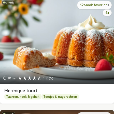
AI-kok
Maak favoriet
9
👍
★★★★☆
⏱ 10 min
4.2 (5)
Merenque taart
Taarten, koek & gebak
Toetjes & nagerechten