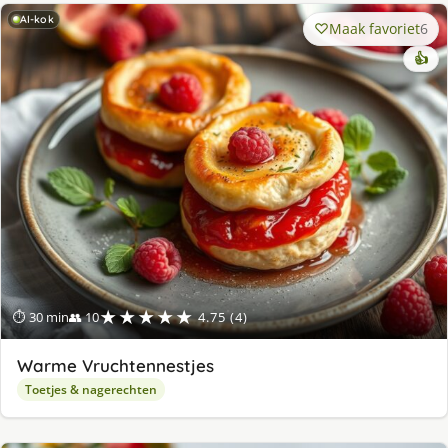
AI-kok
Maak favoriet
6
👍
★★★★★
⏱ 30 min
👥 10
4.75 (4)
Warme Vruchtennestjes
Toetjes & nagerechten