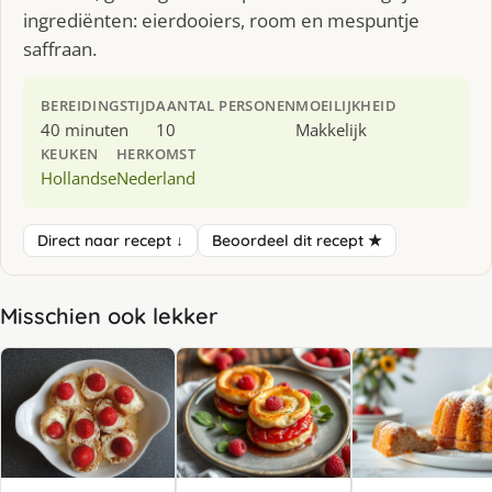
ingrediënten: eierdooiers, room en mespuntje
saffraan.
BEREIDINGSTIJD
AANTAL PERSONEN
MOEILIJKHEID
40 minuten
10
Makkelijk
KEUKEN
HERKOMST
Hollandse
Nederland
Direct naar recept ↓
Beoordeel dit recept ★
Misschien ook lekker