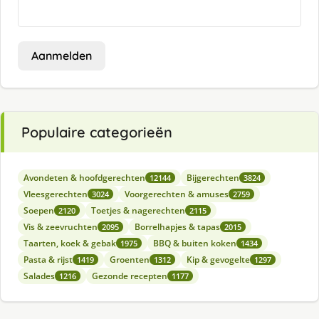
Aanmelden
Populaire categorieën
Avondeten & hoofdgerechten
Bijgerechten
12144
3824
Vleesgerechten
Voorgerechten & amuses
3024
2759
Soepen
Toetjes & nagerechten
2120
2115
Vis & zeevruchten
Borrelhapjes & tapas
2095
2015
Taarten, koek & gebak
BBQ & buiten koken
1975
1434
Pasta & rijst
Groenten
Kip & gevogelte
1419
1312
1297
Salades
Gezonde recepten
1216
1177