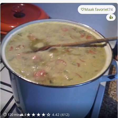
Maak favoriet
74
👍
★★★★☆
⏱ 120 min
👥 4
4.42 (612)