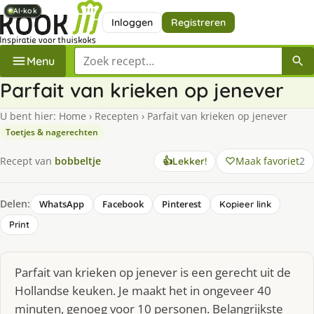
AI-kok
AI-kok
AI-kok
AI-kok
AI-kok
AI-kok
Inloggen
Registreren
Zoek een recept
Menu
Parfait van krieken op jenever
U bent hier:
Home
›
Recepten
›
Parfait van krieken op jenever
Toetjes & nagerechten
Maak favoriet
2
Recept van
bobbeltje
👍
Lekker!
Delen:
WhatsApp
Facebook
Pinterest
Kopieer link
Print
Parfait van krieken op jenever is een gerecht uit de
Hollandse keuken. Je maakt het in ongeveer 40
minuten, genoeg voor 10 personen. Belangrijkste