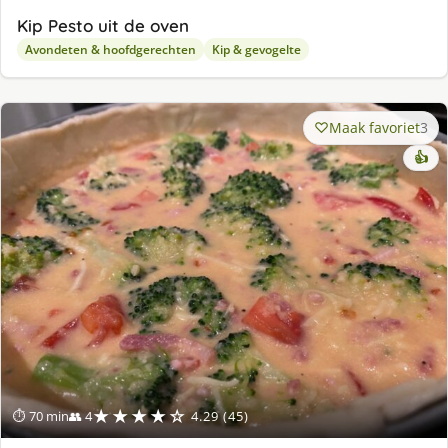
Kip Pesto uit de oven
Avondeten & hoofdgerechten
Kip & gevogelte
Maak favoriet
3
👍
★★★★☆
⏱ 70 min
👥 4
4.29 (45)