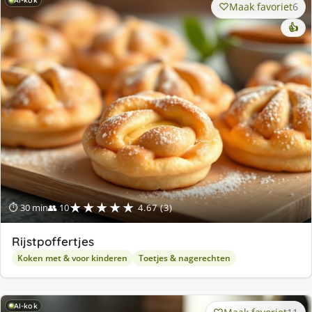
AI-kok
Maak favoriet
6
👍
★★★★★
⏱ 30 min
👥 10
4.67 (3)
Rijstpoffertjes
Koken met & voor kinderen
Toetjes & nagerechten
AI-kok