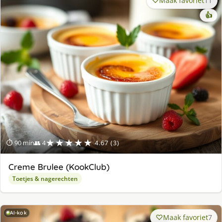
Maak favoriet
11
👍
★★★★★
⏱ 90 min
👥 4
4.67 (3)
Creme Brulee (KookClub)
Toetjes & nagerechten
AI-kok
Maak favoriet
7