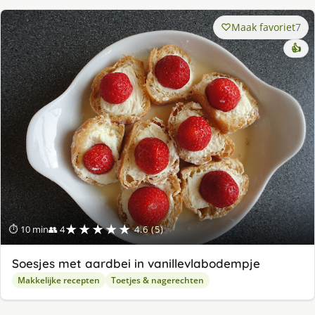
Maak favoriet
7
👍
★★★★★
⏱ 10 min
👥 4
4.6 (5)
Soesjes met aardbei in vanillevlabodempje
Makkelijke recepten
Toetjes & nagerechten