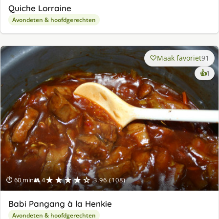
Quiche Lorraine
Avondeten & hoofdgerechten
Maak favoriet
91
ke
👍
1
lek
ge
★★★★☆
⏱ 60 min
👥 4
3.96 (108)
Babi Pangang à la Henkie
Avondeten & hoofdgerechten