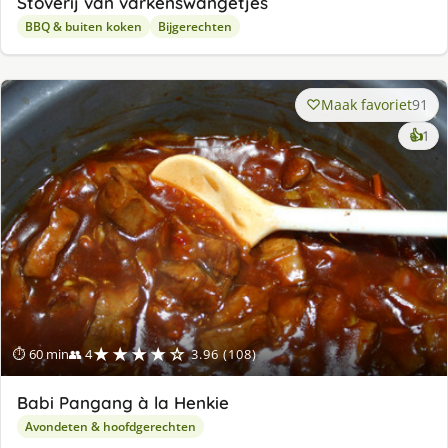
Stoverij van varkenswangetjes
BBQ & buiten koken
Bijgerechten
Maak favoriet
91
ke
👍
1
lek
ge
★★★★☆
⏱ 60 min
👥 4
3.96 (108)
Babi Pangang à la Henkie
Avondeten & hoofdgerechten