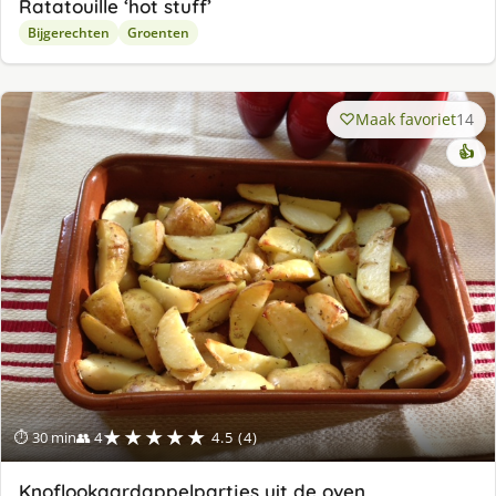
Ratatouille ‘hot stuff’
Bijgerechten
Groenten
Maak favoriet
14
👍
★★★★★
⏱ 30 min
👥 4
4.5 (4)
Knoflookaardappelpartjes uit de oven