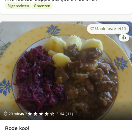
Bijgerechten
Groenten
Maak favoriet
10
👍
★★★★☆
⏱ 20 min
👥 2
3.64 (11)
Rode kool