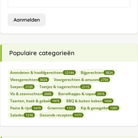
Aanmelden
Populaire categorieën
Avondeten & hoofdgerechten
Bijgerechten
12144
3824
Vleesgerechten
Voorgerechten & amuses
3024
2759
Soepen
Toetjes & nagerechten
2120
2115
Vis & zeevruchten
Borrelhapjes & tapas
2095
2015
Taarten, koek & gebak
BBQ & buiten koken
1975
1434
Pasta & rijst
Groenten
Kip & gevogelte
1419
1312
1297
Salades
Gezonde recepten
1216
1177