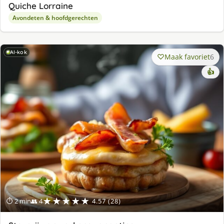
Quiche Lorraine
Avondeten & hoofdgerechten
AI-kok
Maak favoriet
6
👍
★★★★★
⏱ 2 min
👥 4
4.57 (28)