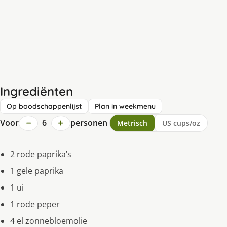
Ingrediënten
Op boodschappenlijst
Plan in weekmenu
−
+
Voor
6
personen
Metrisch
US cups/oz
2 rode paprika’s
1 gele paprika
1 ui
1 rode peper
4 el zonnebloemolie