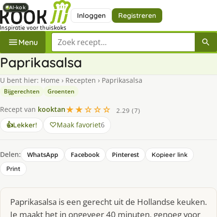
AI-kok
AI-kok
AI-kok
AI-kok
Inloggen
Registreren
Zoek een recept
Menu
Paprikasalsa
U bent hier:
Home
›
Recepten
›
Paprikasalsa
Bijgerechten
Groenten
★★☆☆☆
Recept van
kooktan
2.29 (7)
Maak favoriet
6
👍
Lekker!
Delen:
WhatsApp
Facebook
Pinterest
Kopieer link
Print
Paprikasalsa is een gerecht uit de Hollandse keuken.
Je maakt het in ongeveer 40 minuten, genoeg voor