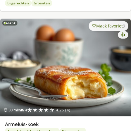
Bijgerechten
Groenten
AI-kok
Maak favoriet
9
👍
★★★★☆
⏱ 30 min
👥 4
4.25 (4)
Armeluis-koek