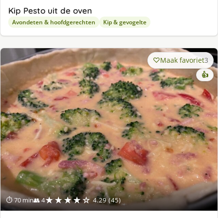
Kip Pesto uit de oven
Avondeten & hoofdgerechten
Kip & gevogelte
Maak favoriet
3
👍
★★★★☆
⏱ 70 min
👥 4
4.29 (45)