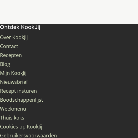
Ontdek KookJij
Over KookJij
Contact
Recepten
Blog
Mijn KookJij
Nieuwsbrief
Recept insturen
Boodschappenlijst
Weekmenu
Thuis koks
Cookies op KookJij
Gebruikersvoorwaarden