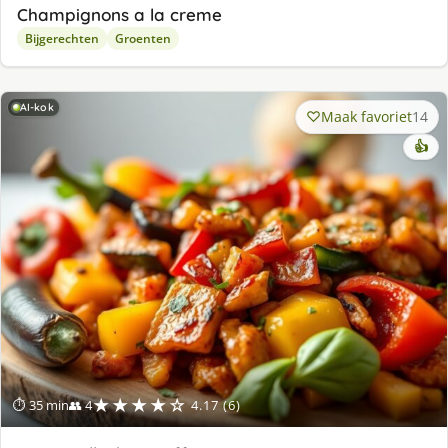
Champignons a la creme
Bijgerechten
Groenten
AI-kok
Maak favoriet
14
👍
★★★★☆
⏱ 35 min
👥 4
4.17 (6)