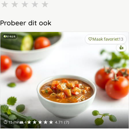
★
★
★
★
★
Probeer dit ook
AI-kok
Maak favoriet
13
👍
★★★★★
⏱ 15 min
👥 4
4.71 (7)