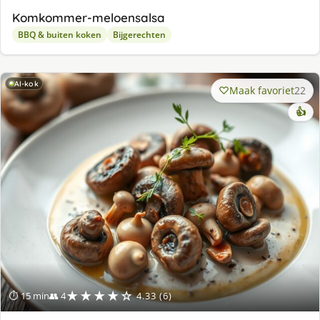
Komkommer-meloensalsa
BBQ & buiten koken
Bijgerechten
AI-kok
Maak favoriet
22
👍
★★★★☆
⏱ 15 min
👥 4
4.33 (6)