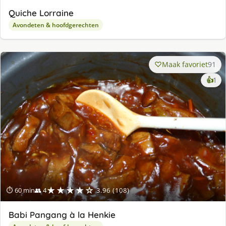
Quiche Lorraine
Avondeten & hoofdgerechten
Maak favoriet
91
ke
👍
1
lek
ge
★★★★☆
⏱ 60 min
👥 4
3.96 (108)
Babi Pangang à la Henkie