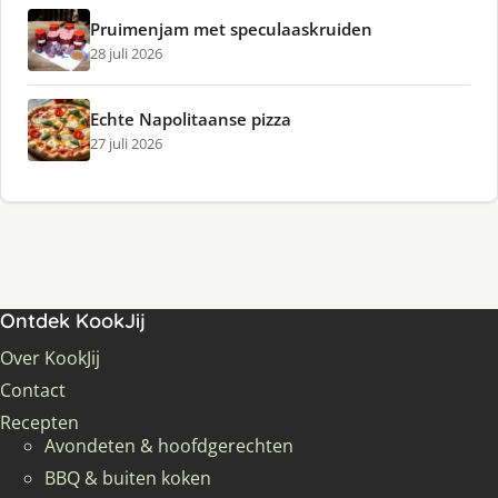
Pruimenjam met speculaaskruiden
28 juli 2026
Echte Napolitaanse pizza
27 juli 2026
Ontdek KookJij
Over KookJij
Contact
Recepten
Avondeten & hoofdgerechten
BBQ & buiten koken