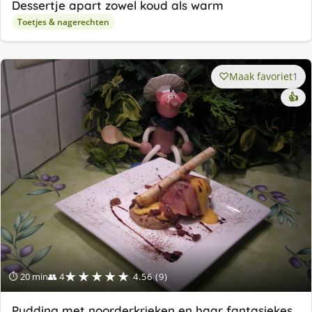
Dessertje apart zowel koud als warm
Toetjes & nagerechten
Maak favoriet
1
👍
★★★★★
⏱ 20 min
👥 4
4.56 (9)
Pudding met noorderkrieken en haar fantasiekes