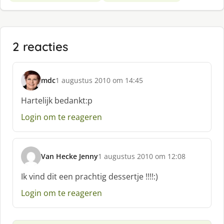
2 reacties
mdc
1 augustus 2010 om 14:45
s
c
Hartelijk bedankt:p
h
Login om te reageren
r
e
e
f
Van Hecke Jenny
1 augustus 2010 om 12:08
:
s
c
Ik vind dit een prachtig dessertje !!!!:)
h
Login om te reageren
r
e
e