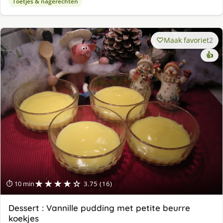
Toetjes & nagerechten
Maak favoriet
2
👍
★★★★☆
⏱ 10 min
3.75 (16)
Dessert : Vannille pudding met petite beurre
koekjes