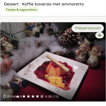
Dessert : Koffie baverois met ammoretto
Toetjes & nagerechten
Maak favoriet
1
👍
★★★★☆
⏱ 20 min
👥 4
4.38 (13)