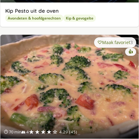
Kip Pesto uit de oven
Avondeten & hoofdgerechten
Kip & gevogelte
Maak favoriet
3
👍
★★★★☆
⏱ 70 min
👥 4
4.29 (45)