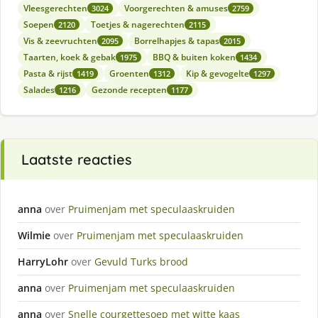
Vleesgerechten
Voorgerechten & amuses
3024
2759
Soepen
Toetjes & nagerechten
2120
2115
Vis & zeevruchten
Borrelhapjes & tapas
2095
2015
Taarten, koek & gebak
BBQ & buiten koken
1975
1434
Pasta & rijst
Groenten
Kip & gevogelte
1419
1312
1297
Salades
Gezonde recepten
1216
1177
Laatste reacties
anna
over
Pruimenjam met speculaaskruiden
Wilmie
over
Pruimenjam met speculaaskruiden
HarryLohr
over
Gevuld Turks brood
anna
over
Pruimenjam met speculaaskruiden
anna
over
Snelle courgettesoep met witte kaas