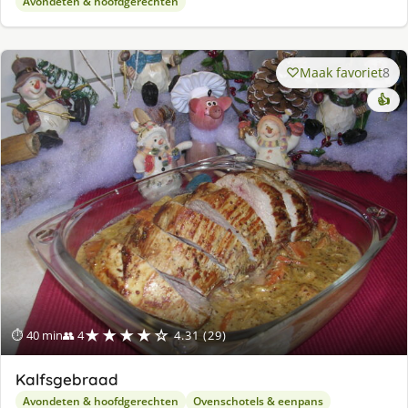
Avondeten & hoofdgerechten
Maak favoriet
8
👍
★★★★☆
⏱ 40 min
👥 4
4.31 (29)
Kalfsgebraad
Avondeten & hoofdgerechten
Ovenschotels & eenpans