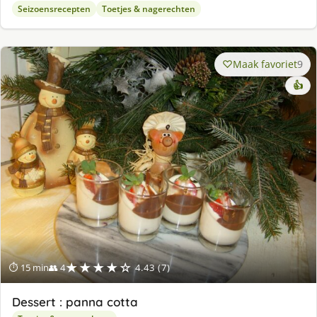
Seizoensrecepten
Toetjes & nagerechten
Maak favoriet
9
👍
★★★★☆
⏱ 15 min
👥 4
4.43 (7)
Dessert : panna cotta