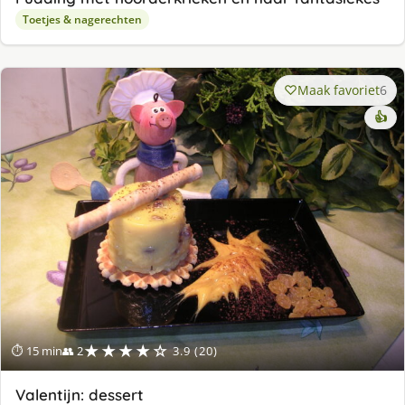
Toetjes & nagerechten
Maak favoriet
6
👍
★★★★☆
⏱ 15 min
👥 2
3.9 (20)
Valentijn: dessert