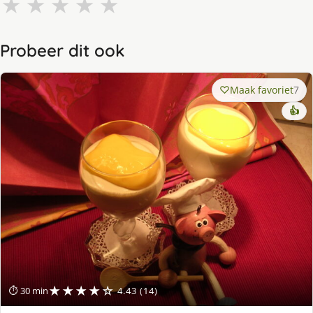
★
★
★
★
★
Probeer dit ook
Maak favoriet
7
👍
★★★★☆
⏱ 30 min
4.43 (14)