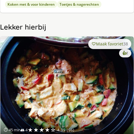
Koken met & voor kinderen
Toetjes & nagerechten
Lekker hierbij
Maak favoriet
38
ke
👍
1
lek
ge
★★★★☆
⏱ 45 min
👥 4
4.39 (96)