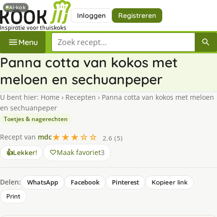
AI-kok
Inloggen
Registreren
Zoek een recept
Menu
Panna cotta van kokos met
meloen en sechuanpeper
U bent hier:
Home
›
Recepten
›
Panna cotta van kokos met meloen
en sechuanpeper
Toetjes & nagerechten
★★★☆☆
Recept van
mdc
2.6 (5)
Maak favoriet
3
👍
Lekker!
Delen:
WhatsApp
Facebook
Pinterest
Kopieer link
Print