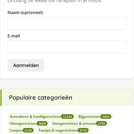
Ontvang de lekkerste recepten in je inbox.
Naam (optioneel)
E-mail
Aanmelden
Populaire categorieën
Avondeten & hoofdgerechten
Bijgerechten
12144
3824
Vleesgerechten
Voorgerechten & amuses
3024
2759
Soepen
Toetjes & nagerechten
2120
2115