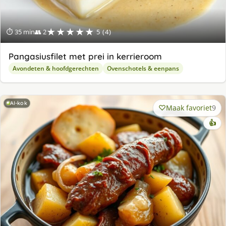
★★★★★
⏱ 35 min
👥 2
5 (4)
Pangasiusfilet met prei in kerrieroom
Avondeten & hoofdgerechten
Ovenschotels & eenpans
AI-kok
Maak favoriet
9
👍