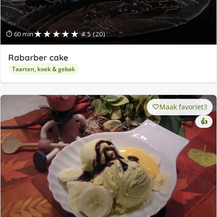
★★★★★
⏱ 60 min
4.5 (20)
Rabarber cake
Taarten, koek & gebak
Maak favoriet
3
👍