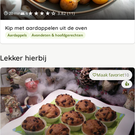
★★★★☆
⏱ 20 min
👥 4
3.82 (11)
Kip met aardappelen uit de oven
Aardappels
Avondeten & hoofdgerechten
Lekker hierbij
Maak favoriet
10
👍