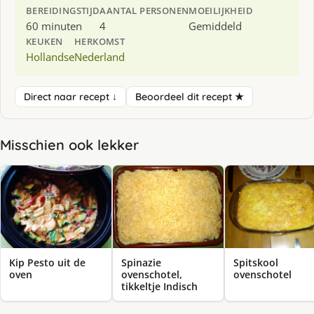
BEREIDINGSTIJD
AANTAL PERSONEN
MOEILIJKHEID
60 minuten
4
Gemiddeld
KEUKEN
HERKOMST
Hollandse
Nederland
Direct naar recept ↓
Beoordeel dit recept ★
Misschien ook lekker
Kip Pesto uit de
Spinazie
Spitskool
oven
ovenschotel,
ovenschotel
tikkeltje Indisch