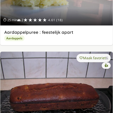
★★★★★
⏱ 25 min
👥 2
4.61 (18)
Aardappelpuree : feestelijk apart
Aardappels
Maak favoriet
6
👍