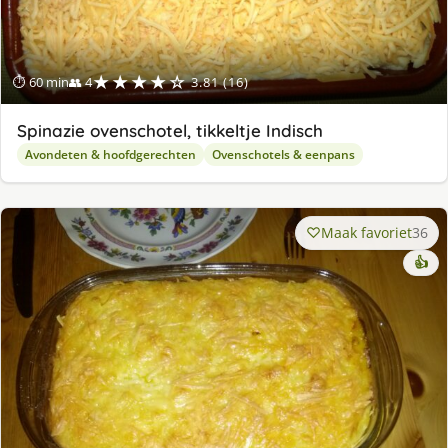
★★★★☆
⏱ 60 min
👥 4
3.81 (16)
Spinazie ovenschotel, tikkeltje Indisch
Avondeten & hoofdgerechten
Ovenschotels & eenpans
Maak favoriet
36
👍