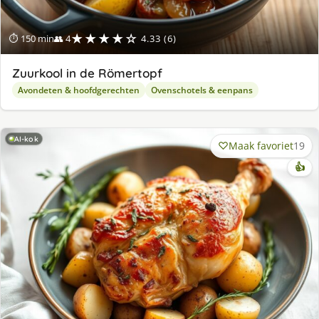
★★★★☆
⏱ 150 min
👥 4
4.33 (6)
Zuurkool in de Römertopf
Avondeten & hoofdgerechten
Ovenschotels & eenpans
AI-kok
Maak favoriet
19
👍