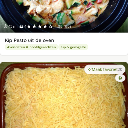
★★★★☆
⏱ 45 min
👥 4
4.39 (96)
Kip Pesto uit de oven
Avondeten & hoofdgerechten
Kip & gevogelte
Maak favoriet
20
👍