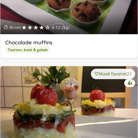
★★★★☆
⏱ 30 min
4.12 (52)
Chocolade muffins
Taarten, koek & gebak
Maak favoriet
21
👍