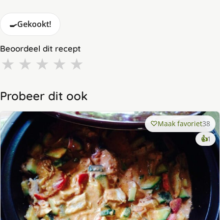
🍳
Gekookt!
Beoordeel dit recept
★
★
★
★
★
Probeer dit ook
Maak favoriet
38
ke
👍
1
lek
ge