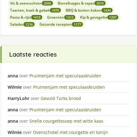
Vis & zeevruchten
Borrelhapjes & tapas
2095
2015
Taarten, koek & gebak
BBQ & buiten koken
1975
1434
Pasta & rijst
Groenten
Kip & gevogelte
1419
1312
1297
Salades
Gezonde recepten
1216
1177
Laatste reacties
anna
over
Pruimenjam met speculaaskruiden
Wilmie
over
Pruimenjam met speculaaskruiden
HarryLohr
over
Gevuld Turks brood
anna
over
Pruimenjam met speculaaskruiden
anna
over
Snelle courgettesoep met witte kaas
Wilmie
over
Ovenschotel met courgette en tonijn