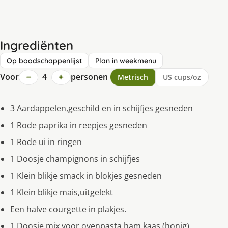
Ingrediënten
Op boodschappenlijst
Plan in weekmenu
−
+
Voor
4
personen
Metrisch
US cups/oz
3 Aardappelen,geschild en in schijfjes gesneden
1 Rode paprika in reepjes gesneden
1 Rode ui in ringen
1 Doosje champignons in schijfjes
1 Klein blikje smack in blokjes gesneden
1 Klein blikje mais,uitgelekt
Een halve courgette in plakjes.
1 Doosje mix voor ovenpasta ham kaas (honig).