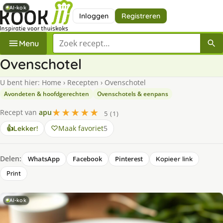
AI-kok
AI-kok
AI-kok
Inloggen
Registreren
Zoek een recept
Menu
Ovenschotel
U bent hier:
Home
›
Recepten
›
Ovenschotel
Avondeten & hoofdgerechten
Ovenschotels & eenpans
★★★★★
Recept van
apu
5 (1)
Maak favoriet
5
👍
Lekker!
Delen:
WhatsApp
Facebook
Pinterest
Kopieer link
Print
AI-kok