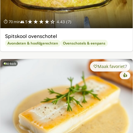
★★★★☆
⏱ 70 min
👥 5
4.43 (7)
Spitskool ovenschotel
Avondeten & hoofdgerechten
Ovenschotels & eenpans
AI-kok
Maak favoriet
7
👍