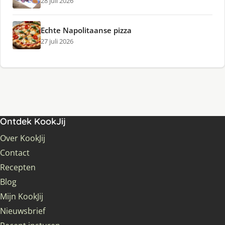
28 juli 2026
Echte Napolitaanse pizza
27 juli 2026
Ontdek KookJij
Over KookJij
Contact
Recepten
Blog
Mijn KookJij
Nieuwsbrief