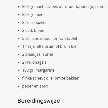
500 gr. hacheevlees of runderlappen (op kame
500 gr. uien
2 tl. rietsuiker
2 eetl. bloem
5 dl. runderbouillon van tablet
1 flesje leffe bruin of bruin bier
2 blaadjes laurier
2 kruidnagels
100 gr. margarine
flinke scheut olie (om te bakken)
peper en zout
Bereidingswijze