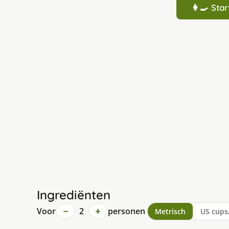
👩‍🍳 St
Ingrediënten
−
+
Voor
2
personen
Metrisch
US cups