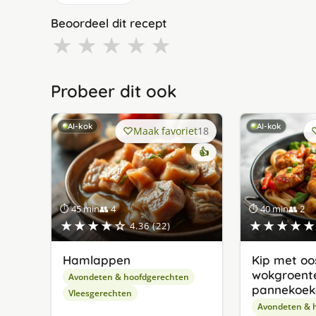
Beoordeel dit recept
★
★
★
★
★
Probeer dit ook
AI-kok
AI-kok
Maak favoriet
18
👍
⏱ 45 min
👥 4
⏱ 40 min
👥 2
★★★★☆
★★★★★
4.36 (22)
Hamlappen
Kip met oo
wokgroent
Avondeten & hoofdgerechten
pannekoek
Vleesgerechten
Avondeten & 