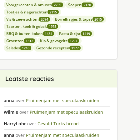
Voorgerechten & amuses
Soepen
2759
2120
Toetjes & nagerechten
2115
Vis & zeevruchten
Borrelhapjes & tapas
2094
2015
Taarten, koek & gebak
1975
BBQ & buiten koken
Pasta & rijst
1434
1419
Groenten
Kip & gevogelte
1312
1297
Salades
Gezonde recepten
1216
1177
Laatste reacties
anna
over
Pruimenjam met speculaaskruiden
Wilmie
over
Pruimenjam met speculaaskruiden
HarryLohr
over
Gevuld Turks brood
anna
over
Pruimenjam met speculaaskruiden