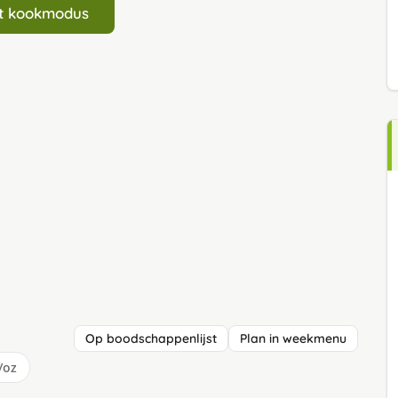
art kookmodus
Op boodschappenlijst
Plan in weekmenu
/oz