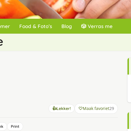
omer
Food & Foto’s
Blog
🎲 Verras me
e
Maak favoriet
29
👍
Lekker!
nk
Print