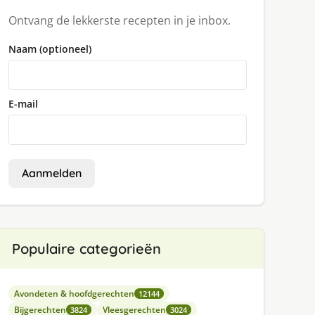
Ontvang de lekkerste recepten in je inbox.
Naam (optioneel)
E-mail
Aanmelden
Populaire categorieën
Avondeten & hoofdgerechten
12144
Bijgerechten
Vleesgerechten
3824
3024