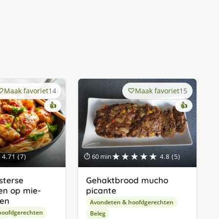
Maak favoriet
14
Maak favoriet
15
👍
👍
★★★★★
4.71 (7)
⏱ 60 min
4.8 (5)
sterse
Gehaktbrood mucho
en op mie-
picante
en
Avondeten & hoofdgerechten
hoofdgerechten
Beleg