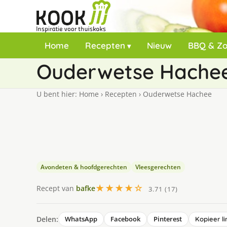
Home
Recepten
Nieuw
BBQ & Z
Ouderwetse Hache
U bent hier:
Home
›
Recepten
›
Ouderwetse Hachee
Avondeten & hoofdgerechten
Vleesgerechten
★★★★☆
Recept van
bafke
3.71 (17)
Delen:
WhatsApp
Facebook
Pinterest
Kopieer li