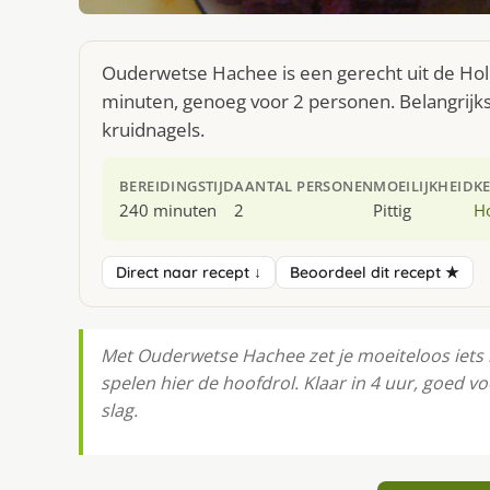
Ouderwetse Hachee is een gerecht uit de Hol
minuten, genoeg voor 2 personen. Belangrijkst
kruidnagels.
BEREIDINGSTIJD
AANTAL PERSONEN
MOEILIJKHEID
K
240 minuten
2
Pittig
H
Direct naar recept ↓
Beoordeel dit recept ★
Met Ouderwetse Hachee zet je moeiteloos iets lekk
spelen hier de hoofdrol. Klaar in 4 uur, goed v
slag.