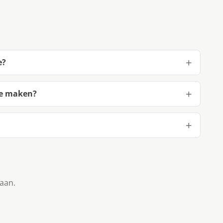
e?
te maken?
taan.