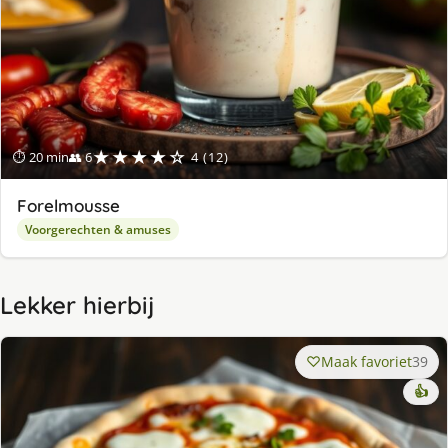
★★★★☆
⏱ 20 min
👥 6
4 (12)
Forelmousse
Voorgerechten & amuses
Lekker hierbij
Maak favoriet
39
👍