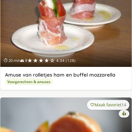
★★★★☆
⏱ 20 min
👥 8
4.34 (128)
Amuse van rolletjes ham en buffel mozzarella
Voorgerechten & amuses
Maak favoriet
14
👍