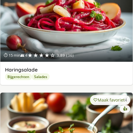
★★★★☆
⏱ 15 min
👥 4
3.89 (36)
Haringsalade
Bijgerechten
Salades
Maak favoriet
4
👍