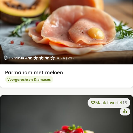
★★★★☆
⏱ 15 min
👥 4
4.24 (21)
Parmaham met meloen
Voorgerechten & amuses
Maak favoriet
18
👍