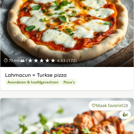
★★★★★
⏱ 70 min
👥 1
4.63 (172)
Lahmacun = Turkse pizza
Avondeten & hoofdgerechten
Pizza's
Maak favoriet
28
ke
👍
1
lek
ge