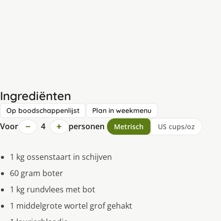
Ingrediënten
Op boodschappenlijst
Plan in weekmenu
−
+
Voor
4
personen
Metrisch
US cups/oz
1 kg ossenstaart in schijven
60 gram boter
1 kg rundvlees met bot
1 middelgrote wortel grof gehakt