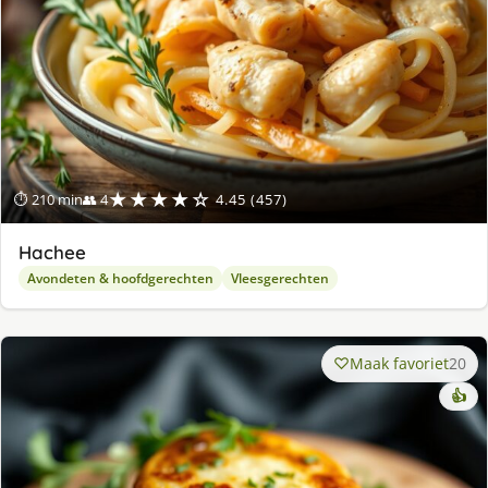
★★★★☆
⏱ 210 min
👥 4
4.45 (457)
Hachee
Avondeten & hoofdgerechten
Vleesgerechten
Maak favoriet
20
👍