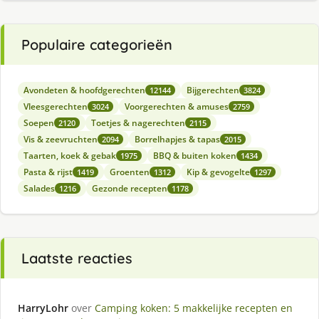
Populaire categorieën
Avondeten & hoofdgerechten
Bijgerechten
12144
3824
Vleesgerechten
Voorgerechten & amuses
3024
2759
Soepen
Toetjes & nagerechten
2120
2115
Vis & zeevruchten
Borrelhapjes & tapas
2094
2015
Taarten, koek & gebak
BBQ & buiten koken
1975
1434
Pasta & rijst
Groenten
Kip & gevogelte
1419
1312
1297
Salades
Gezonde recepten
1216
1178
Laatste reacties
HarryLohr
over
Camping koken: 5 makkelijke recepten en