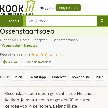
Inloggen
Registreren
Zoek een recept
Menu
Ossenstaartsoep
U bent hier:
Home
›
Recepten
›
Ossenstaartsoep
Voorgerechten & amuses
★☆☆☆☆
Recept van
camilla
1 (1)
Maak favoriet
5
👍
Lekker!
Delen:
WhatsApp
Pinterest
Delen…
Kopieer link
Print
Ossenstaartsoep is een gerecht uit de Hollandse
keuken. Je maakt het in ongeveer 60 minuten,
genoeg voor 4 personen. Belangrijkste