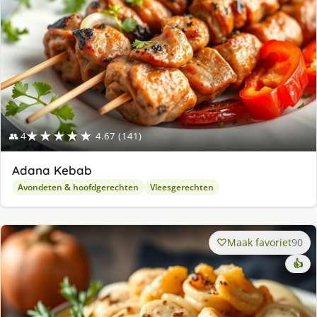
★★★★★
👥 4
4.67 (141)
Adana Kebab
Avondeten & hoofdgerechten
Vleesgerechten
Maak favoriet
90
👍