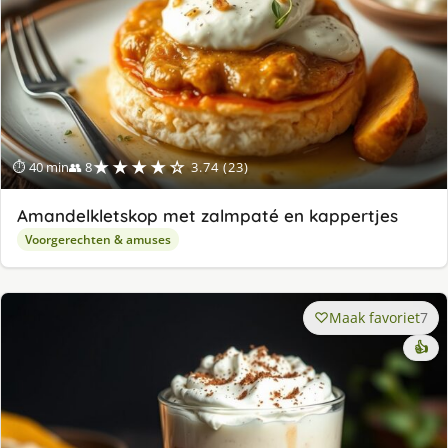
★★★★☆
⏱ 40 min
👥 8
3.74 (23)
Amandelkletskop met zalmpaté en kappertjes
Voorgerechten & amuses
Maak favoriet
7
👍