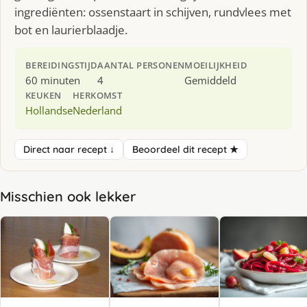
ingrediënten: ossenstaart in schijven, rundvlees met
bot en laurierblaadje.
BEREIDINGSTIJD
AANTAL PERSONEN
MOEILIJKHEID
60 minuten
4
Gemiddeld
KEUKEN
HERKOMST
Hollandse
Nederland
Direct naar recept ↓
Beoordeel dit recept ★
Misschien ook lekker