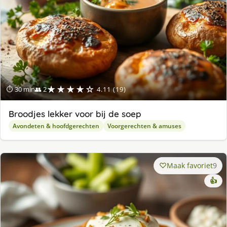
★★★★☆
⏱ 30 min
👥 2
4.11 (19)
Broodjes lekker voor bij de soep
Avondeten & hoofdgerechten
Voorgerechten & amuses
Maak favoriet
9
👍