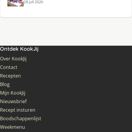
28 juli 2026
Ontdek KookJij
Over KookJij
Contact
Recepten
Blog
Mijn KookJij
Nieuwsbrief
Recept insturen
Boodschappenlijst
Weekmenu