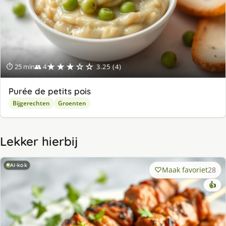
★★★☆☆
⏱ 25 min
👥 4
3.25 (4)
Purée de petits pois
Bijgerechten
Groenten
Lekker hierbij
AI-kok
Maak favoriet
28
👍