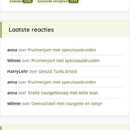
Salades
Gezonde recepten
1216
1177
Laatste reacties
anna
over
Pruimenjam met speculaaskruiden
Wilmie
over
Pruimenjam met speculaaskruiden
HarryLohr
over
Gevuld Turks brood
anna
over
Pruimenjam met speculaaskruiden
anna
over
Snelle courgettesoep met witte kaas
Wilmie
over
Ovenschotel met courgette en tonijn