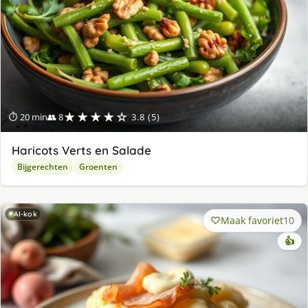
★★★★☆
⏱ 20 min
👥 8
3.8 (5)
Haricots Verts en Salade
Bijgerechten
Groenten
AI-kok
Maak favoriet
10
👍