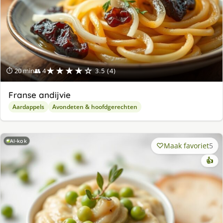
★★★★☆
⏱ 20 min
👥 4
3.5 (4)
Franse andijvie
Aardappels
Avondeten & hoofdgerechten
AI-kok
Maak favoriet
5
👍