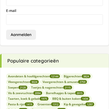
E-mail
Aanmelden
Populaire categorieën
Avondeten & hoofdgerechten
Bijgerechten
12144
3824
Vleesgerechten
Voorgerechten & amuses
3024
2759
Soepen
Toetjes & nagerechten
2120
2115
Vis & zeevruchten
Borrelhapjes & tapas
2094
2015
Taarten, koek & gebak
BBQ & buiten koken
1975
1434
Pasta & rijst
Groenten
Kip & gevogelte
1419
1312
1297