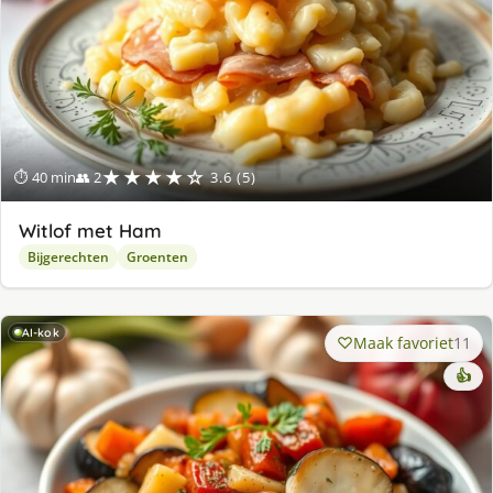
★★★★☆
⏱ 40 min
👥 2
3.6 (5)
Witlof met Ham
Bijgerechten
Groenten
AI-kok
Maak favoriet
11
👍