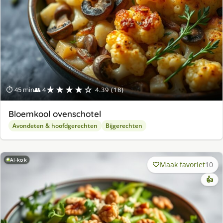
★★★★☆
⏱ 45 min
👥 4
4.39 (18)
Bloemkool ovenschotel
Avondeten & hoofdgerechten
Bijgerechten
AI-kok
Maak favoriet
10
👍