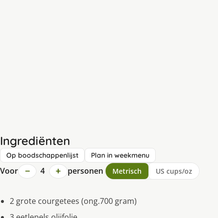
Ingrediënten
Op boodschappenlijst
Plan in weekmenu
−
+
Voor
4
personen
Metrisch
US cups/oz
2 grote courgetees (ong.700 gram)
3 eetlepels olijfolie