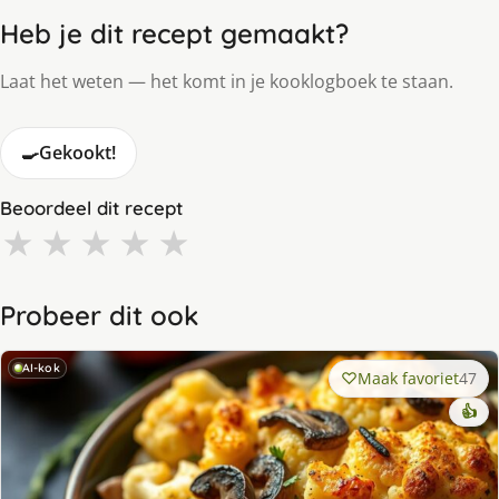
Heb je dit recept gemaakt?
Laat het weten — het komt in je kooklogboek te staan.
🍳
Gekookt!
Beoordeel dit recept
★
★
★
★
★
Probeer dit ook
AI-kok
Maak favoriet
47
👍