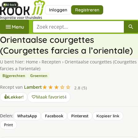
AI-kok
AI-kok
AI-kok
AI-kok
AI-kok
AI-kok
AI-kok
AI-kok
Inloggen
Registreren
Zoek een recept
Menu
Orientaalse courgettes
(Courgettes farcies a l’orientale)
U bent hier:
Home
›
Recepten
›
Orientaalse courgettes (Courgettes
farcies a l’orientale)
Bijgerechten
Groenten
★★★☆☆
Recept van
Lambert
2.8 (5)
Maak favoriet
4
👍
Lekker!
Delen:
WhatsApp
Facebook
Pinterest
Kopieer link
Print