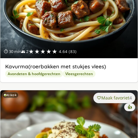
★★★★★
⏱ 30 min
👥 2
4.64 (83)
Kavurma(roerbakken met stukjes vlees)
Avondeten & hoofdgerechten
Vleesgerechten
AI-kok
Maak favoriet
4
👍