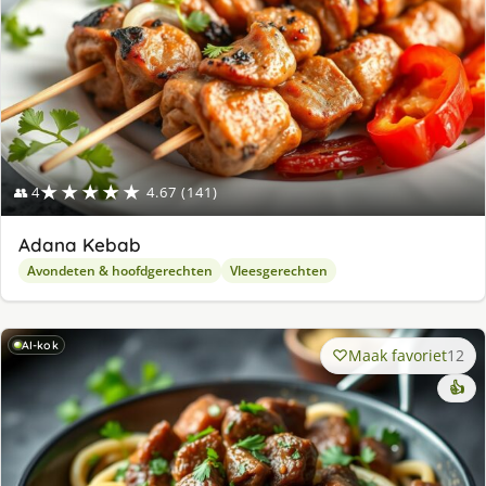
★★★★★
👥 4
4.67 (141)
Adana Kebab
Avondeten & hoofdgerechten
Vleesgerechten
AI-kok
Maak favoriet
12
👍