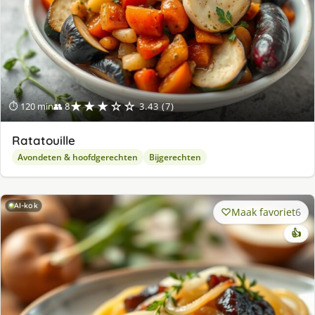
★★★☆☆
⏱ 120 min
👥 8
3.43 (7)
Ratatouille
Avondeten & hoofdgerechten
Bijgerechten
AI-kok
Maak favoriet
6
👍