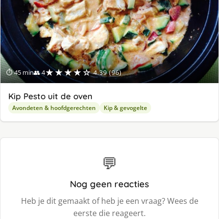
★★★★☆
⏱ 45 min
👥 4
4.39 (96)
Kip Pesto uit de oven
Avondeten & hoofdgerechten
Kip & gevogelte
💬
Nog geen reacties
Heb je dit gemaakt of heb je een vraag? Wees de
eerste die reageert.