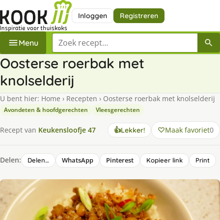
Inloggen
Registreren
Zoek een recept
Menu
Oosterse roerbak met
knolselderij
U bent hier:
Home
›
Recepten
›
Oosterse roerbak met knolselderij
Avondeten & hoofdgerechten
Vleesgerechten
Maak favoriet
0
Recept van
Keukensloofje 47
👍
Lekker!
Delen:
WhatsApp
Pinterest
Delen…
Kopieer link
Print