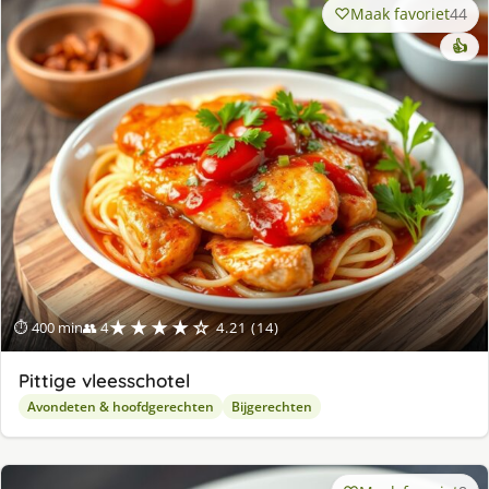
Maak favoriet
44
👍
★★★★☆
⏱ 400 min
👥 4
4.21 (14)
Pittige vleesschotel
Avondeten & hoofdgerechten
Bijgerechten