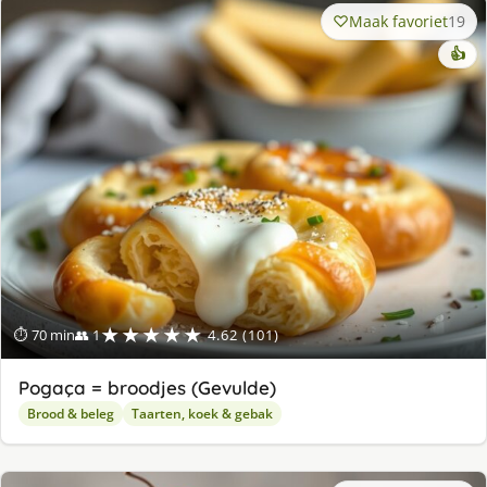
Maak favoriet
19
👍
★★★★★
⏱ 70 min
👥 1
4.62 (101)
Pogaça = broodjes (Gevulde)
Brood & beleg
Taarten, koek & gebak