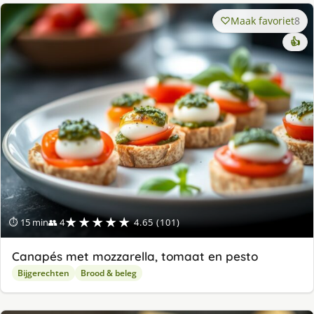
Maak favoriet
8
👍
★★★★★
⏱ 15 min
👥 4
4.65 (101)
Canapés met mozzarella, tomaat en pesto
Bijgerechten
Brood & beleg