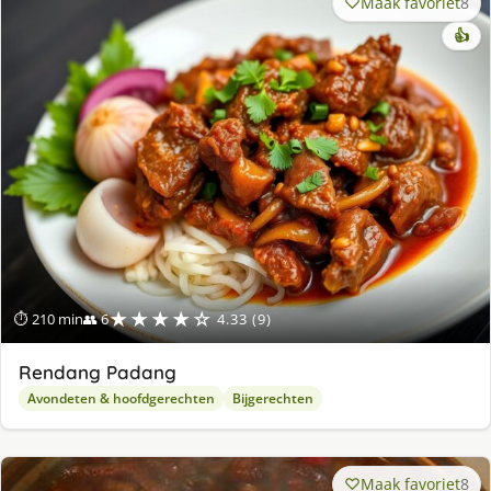
Maak favoriet
8
👍
★★★★☆
⏱ 210 min
👥 6
4.33 (9)
Rendang Padang
Avondeten & hoofdgerechten
Bijgerechten
Maak favoriet
8