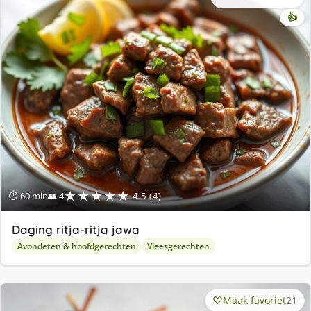
👍
★★★★★
⏱ 60 min
👥 4
4.5 (4)
Daging ritja-ritja jawa
Avondeten & hoofdgerechten
Vleesgerechten
Maak favoriet
21