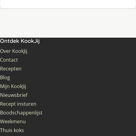
Ontdek KookJij
Over KookJij
Contact
Recepten
Blog
Mijn KookJij
Nieuwsbrief
Recept insturen
Boodschappenlijst
Weekmenu
Thuis koks