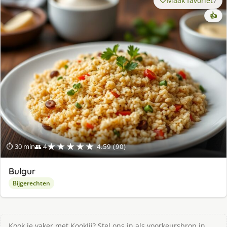
Maak favoriet
7
👍
★★★★★
⏱ 30 min
👥 4
4.59 (90)
Bulgur
Bijgerechten
Kook je vaker met KookJij? Stel ons in als voorkeursbron in