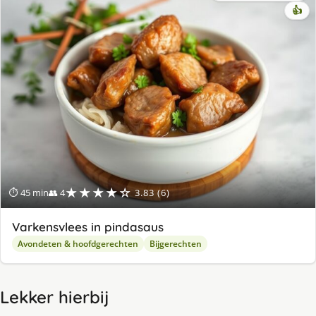
👍
★★★★☆
⏱ 45 min
👥 4
3.83 (6)
Varkensvlees in pindasaus
Avondeten & hoofdgerechten
Bijgerechten
Lekker hierbij