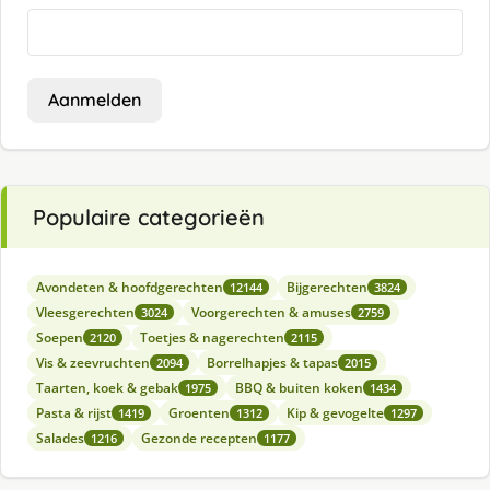
Aanmelden
Populaire categorieën
Avondeten & hoofdgerechten
Bijgerechten
12144
3824
Vleesgerechten
Voorgerechten & amuses
3024
2759
Soepen
Toetjes & nagerechten
2120
2115
Vis & zeevruchten
Borrelhapjes & tapas
2094
2015
Taarten, koek & gebak
BBQ & buiten koken
1975
1434
Pasta & rijst
Groenten
Kip & gevogelte
1419
1312
1297
Salades
Gezonde recepten
1216
1177