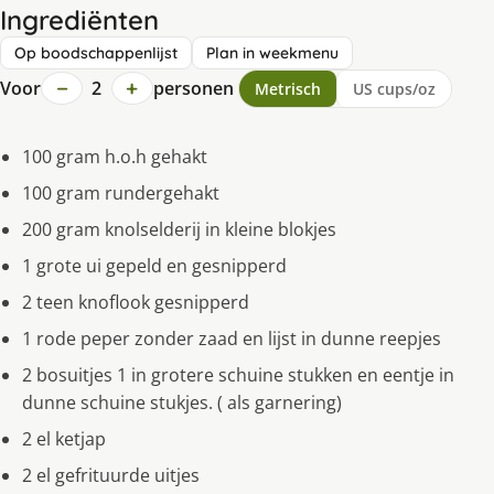
Ingrediënten
Op boodschappenlijst
Plan in weekmenu
−
+
Voor
2
personen
Metrisch
US cups/oz
100 gram h.o.h gehakt
100 gram rundergehakt
200 gram knolselderij in kleine blokjes
1 grote ui gepeld en gesnipperd
2 teen knoflook gesnipperd
1 rode peper zonder zaad en lijst in dunne reepjes
2 bosuitjes 1 in grotere schuine stukken en eentje in
dunne schuine stukjes. ( als garnering)
2 el ketjap
2 el gefrituurde uitjes