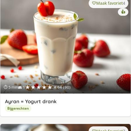
Maak favoriet
4
👍
★★★★★
⏱ 5 min
👥 1
4.64 (90)
Ayran = Yogurt drank
Bijgerechten