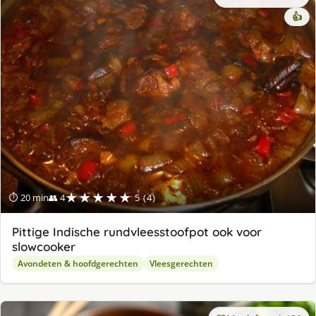
👍
★★★★★
⏱ 20 min
👥 4
5 (4)
Pittige Indische rundvleesstoofpot ook voor
slowcooker
Avondeten & hoofdgerechten
Vleesgerechten