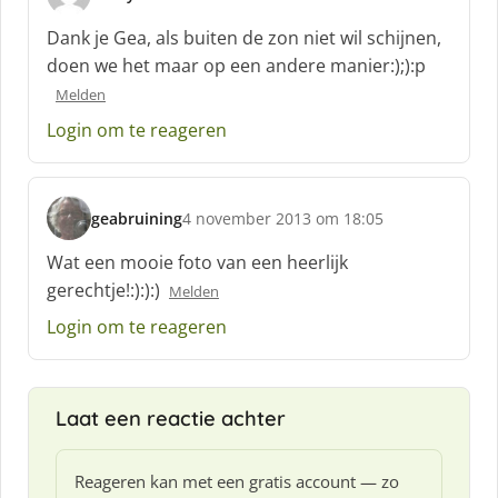
s
c
Dank je Gea, als buiten de zon niet wil schijnen,
h
doen we het maar op een andere manier:);):p
r
Melden
e
e
Login om te reageren
f
:
geabruining
4 november 2013 om 18:05
s
c
Wat een mooie foto van een heerlijk
h
gerechtje!:):):)
Melden
r
e
Login om te reageren
e
f
:
Laat een reactie achter
Reageren kan met een gratis account — zo