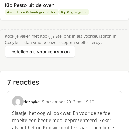
Kip Pesto uit de oven
Avondeten & hoofdgerechten
Kip & gevogelte
Kook je vaker met KookJij? Stel ons in als voorkeursbron in
Google — dan vind je onze recepten sneller terug.
Instellen als voorkeursbron
7 reacties
derbyke
15 november 2013 om 19:10
s
c
Slaatje, het oog wil ook wat. En voor de zelfde
h
moeite een beetje mooi gepresenteerd. Zeker
r
als het het op Kookjij komt te staan. Toch fijn je
e