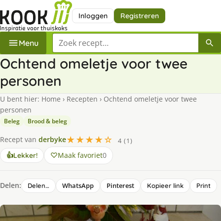
Inloggen
Registreren
Zoek een recept
Menu
Ochtend omeletje voor twee
personen
U bent hier:
Home
›
Recepten
›
Ochtend omeletje voor twee
personen
Beleg
Brood & beleg
★★★★☆
Recept van
derbyke
4 (1)
Maak favoriet
0
👍
Lekker!
Delen:
WhatsApp
Pinterest
Delen…
Kopieer link
Print