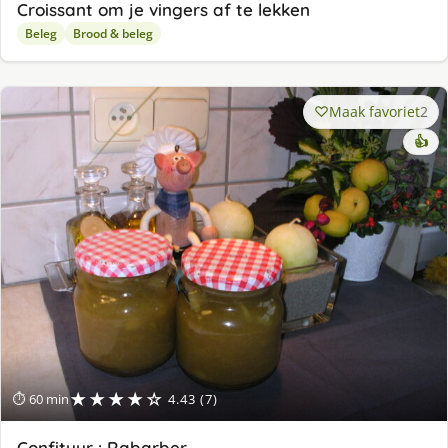
Croissant om je vingers af te lekken
Beleg
Brood & beleg
Maak favoriet
2
👍
★★★★☆
⏱ 60 min
4.43 (7)
Confituur : Rabarber