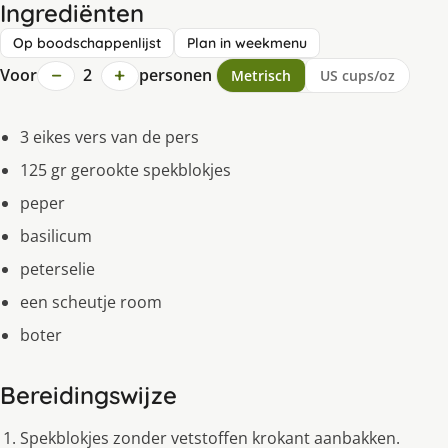
Ingrediënten
Op boodschappenlijst
Plan in weekmenu
−
+
Voor
2
personen
Metrisch
US cups/oz
3 eikes vers van de pers
125 gr gerookte spekblokjes
peper
basilicum
peterselie
een scheutje room
boter
Bereidingswijze
Spekblokjes zonder vetstoffen krokant aanbakken.