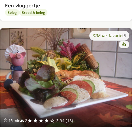
Een vluggertje
Beleg
Brood & beleg
Maak favoriet
5
👍
★★★★☆
⏱ 15 min
👥 2
3.94 (18)