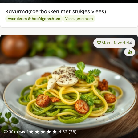
Kavurma(roerbakken met stukjes vlees)
Avondeten & hoofdgerechten
Vleesgerechten
Maak favoriet
4
👍
★★★★★
⏱ 30 min
👥 4
4.63 (78)