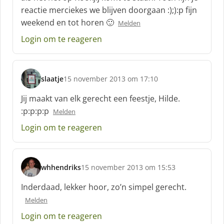
reactie merciekes we blijven doorgaan :);):p fijn
e
f
weekend en tot horen 🙂
Melden
:
Login om te reageren
slaatje
15 november 2013 om 17:10
s
c
Jij maakt van elk gerecht een feestje, Hilde.
h
:p:p:p:p
Melden
r
e
Login om te reageren
e
f
:
whhendriks
15 november 2013 om 15:53
s
c
Inderdaad, lekker hoor, zo’n simpel gerecht.
h
Melden
r
e
Login om te reageren