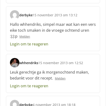
e
f
:
derbyke
15 november 2013 om 13:12
s
c
Hallo whhendriks, simpel maar wat kan een vers
h
eike toch smaken in de vroege ochtend uren
r
:);):p
Melden
e
e
Login om te reageren
f
:
whhendriks
15 november 2013 om 12:52
s
c
Leuk gerechtje ga ik morgenochtend maken,
h
bedankt voor dit recept.
Melden
r
e
Login om te reageren
e
f
:
derbyke
4 november 2013 om 18:18