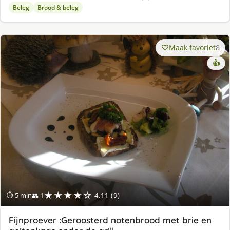
Beleg
Brood & beleg
Maak favoriet
8
👍
★★★★☆
⏱ 5 min
👥 1
4.11 (9)
Fijnproever :Geroosterd notenbrood met brie en