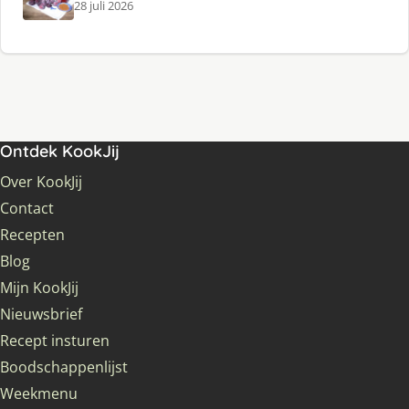
28 juli 2026
Ontdek KookJij
Over KookJij
Contact
Recepten
Blog
Mijn KookJij
Nieuwsbrief
Recept insturen
Boodschappenlijst
Weekmenu