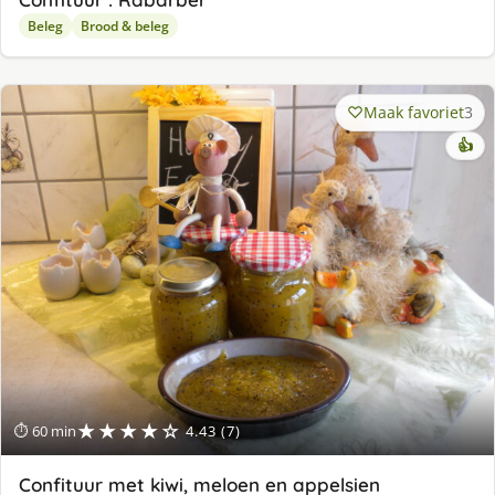
Beleg
Brood & beleg
Maak favoriet
3
👍
★★★★☆
⏱ 60 min
4.43 (7)
Confituur met kiwi, meloen en appelsien