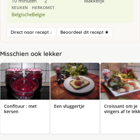
10 minuten
2
Makkelijk
KEUKEN
HERKOMST
Belgische
Belgie
Direct naar recept ↓
Beoordeel dit recept ★
Misschien ook lekker
Confituur : met
Een vluggertje
Croissant om je
kersen
vingers af te lek