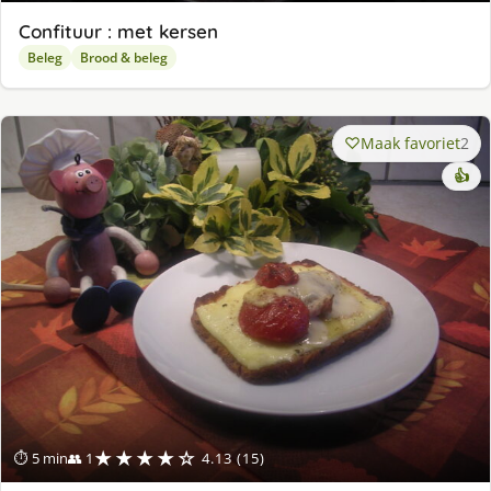
Confituur : met kersen
Beleg
Brood & beleg
Maak favoriet
2
👍
★★★★☆
⏱ 5 min
👥 1
4.13 (15)