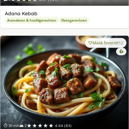
Adana Kebab
Avondeten & hoofdgerechten
Vleesgerechten
Maak favoriet
12
👍
★★★★★
⏱ 30 min
👥 2
4.64 (83)