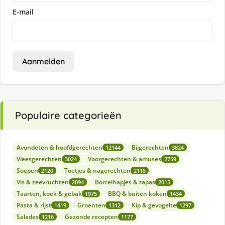
E-mail
Aanmelden
Populaire categorieën
Avondeten & hoofdgerechten
Bijgerechten
12144
3824
Vleesgerechten
Voorgerechten & amuses
3024
2759
Soepen
Toetjes & nagerechten
2120
2115
Vis & zeevruchten
Borrelhapjes & tapas
2094
2015
Taarten, koek & gebak
BBQ & buiten koken
1975
1434
Pasta & rijst
Groenten
Kip & gevogelte
1419
1312
1297
Salades
Gezonde recepten
1216
1177