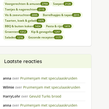
Voorgerechten & amuses
Soepen
2759
2120
Toetjes & nagerechten
2115
Vis & zeevruchten
Borrelhapjes & tapas
2095
2015
Taarten, koek & gebak
1975
BBQ & buiten koken
Pasta & rijst
1434
1419
Groenten
Kip & gevogelte
1312
1297
Salades
Gezonde recepten
1216
1177
Laatste reacties
anna
over
Pruimenjam met speculaaskruiden
Wilmie
over
Pruimenjam met speculaaskruiden
HarryLohr
over
Gevuld Turks brood
anna
over
Pruimenjam met speculaaskruiden