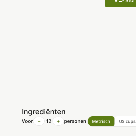
👩‍🍳 St
Ingrediënten
−
+
Voor
12
personen
Metrisch
US cups