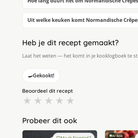
Hoe lang duurt het om Normandische Crêpes 
Uit welke keuken komt Normandische Crêpes 
Heb je dit recept gemaakt?
Laat het weten — het komt in je kooklogboek te s
🍳
Gekookt!
Beoordeel dit recept
★
★
★
★
★
Probeer dit ook
AI-kok
Maak favoriet
7