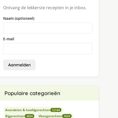
Ontvang de lekkerste recepten in je inbox.
Naam (optioneel)
E-mail
Aanmelden
Populaire categorieën
Avondeten & hoofdgerechten
12144
Bijgerechten
Vleesgerechten
3824
3024