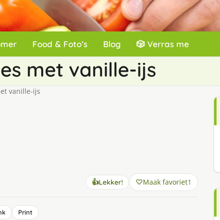
omer
Food & Foto’s
Blog
🎲 Verras me
s met vanille-ijs
 vanille-ijs
Maak favoriet
1
👍
Lekker!
nk
Print