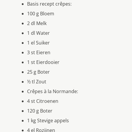
Basis recept crêpes:
100 g Bloem
2 dl Melk
1 dl Water
1 el Suiker
3 st Eieren
1 st Eierdooier
25 g Boter
½ tl Zout
Crêpes à la Normande:
4 st Citroenen
120 g Boter
1 kg Stevige appels
4 el Rozijnen