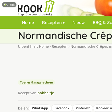
AI-kok
Home
Recepten
Nieuw
BBQ & Z
Normandische Crêpe
U bent hier:
Home
›
Recepten
›
Normandische Crêpes met
Toetjes & nagerechten
Recept van
bobbeltje
Delen:
WhatsApp
Facebook
Pinterest
Kopieer li