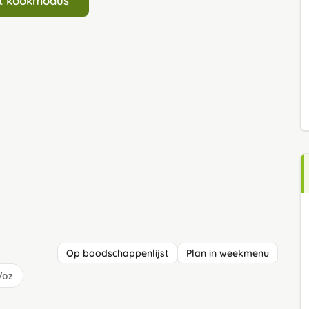
art kookmodus
Op boodschappenlijst
Plan in weekmenu
/oz