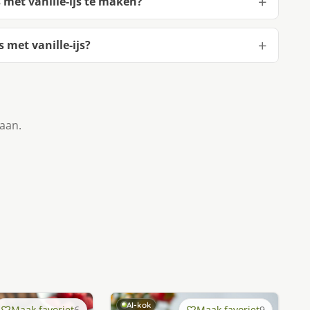
met vanille-ijs te maken?
met vanille-ijs?
taan.
AI-kok
Maak favoriet
6
Maak favoriet
9