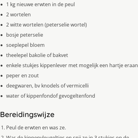
1 kg nieuwe erwten in de peul
2 wortelen
2 witte wortelen (peterselie wortel)
bosje peterselie
soeplepel bloem
theelepel bakolie of bakvet
enkele stukjes kippenlever met mogelijk een hartje eraan
peper en zout
deegwaren, bv knodels of vermicelli
water of kippenfondof gevogeltenfond
Bereidingswijze
Peul de erwten en was ze.
Was de kippenvleugeltjes en snij ze in 3 stukjes op de