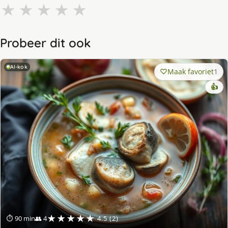
★
★
★
★
★
Probeer dit ook
AI-kok
Maak favoriet
1
👍
★★★★★
⏱ 90 min
👥 4
4.5 (2)