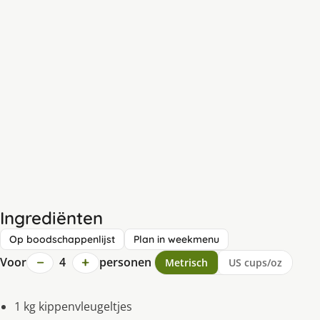
Ingrediënten
Op boodschappenlijst
Plan in weekmenu
−
+
Voor
4
personen
Metrisch
US cups/oz
1 kg kippenvleugeltjes