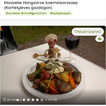
Klassieke Hongaarse boemelaarssoep
(Korhelyleves gazdagon)
Avondeten & hoofdgerechten
Maaltijdsoepen
Maak favoriet
2
👍
★★★★☆
⏱ 20 min
👥 2
4.33 (6)