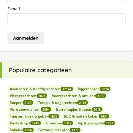
E-mail
Aanmelden
Populaire categorieën
Avondeten & hoofdgerechten
Bijgerechten
12144
3824
Vleesgerechten
Voorgerechten & amuses
3024
2759
Soepen
Toetjes & nagerechten
2120
2115
Vis & zeevruchten
Borrelhapjes & tapas
2094
2015
Taarten, koek & gebak
BBQ & buiten koken
1975
1434
Pasta & rijst
Groenten
Kip & gevogelte
1419
1312
1297
Salades
Gezonde recepten
1216
1177