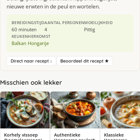
nieuwe erwten in de peul en wortelen.
BEREIDINGSTIJD
AANTAL PERSONEN
MOEILIJKHEID
60 minuten
4
Pittig
KEUKEN
HERKOMST
Balkan
Hongarije
Direct naar recept ↓
Beoordeel dit recept ★
Misschien ook lekker
Korhely vissoep
Authentieke
Klassieke