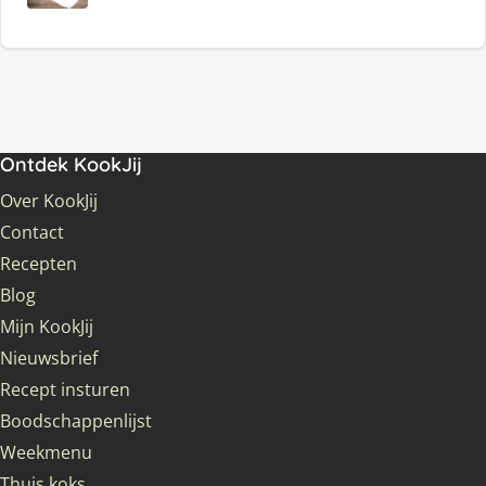
Ontdek KookJij
Over KookJij
Contact
Recepten
Blog
Mijn KookJij
Nieuwsbrief
Recept insturen
Boodschappenlijst
Weekmenu
Thuis koks