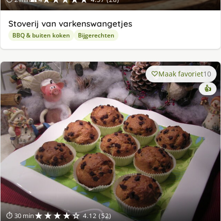
Stoverij van varkenswangetjes
BBQ & buiten koken
Bijgerechten
Maak favoriet
10
👍
★★★★☆
⏱ 30 min
4.12 (52)