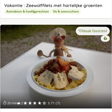
Vakantie : Zeewolffilets met hartelijke groenten
Avondeten & hoofdgerechten
Vis & zeevruchten
Maak favoriet
4
👍
★★★★☆
⏱ 20 min
👥 2
3.71 (7)