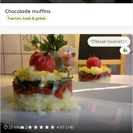
Chocolade muffins
Taarten, koek & gebak
Maak favoriet
21
👍
★★★★★
⏱ 25 min
👥 2
4.61 (18)