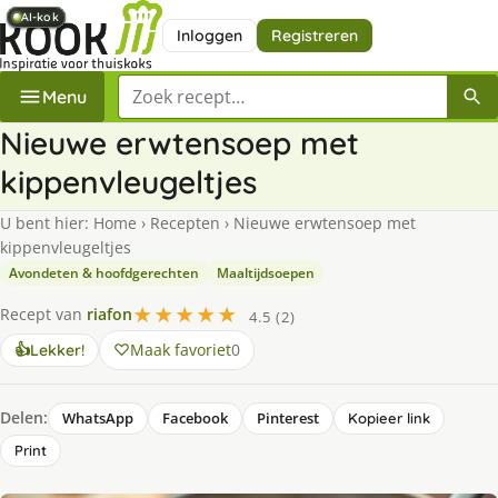
AI-kok
AI-kok
AI-kok
AI-kok
AI-kok
Inloggen
Registreren
Zoek een recept
Menu
Nieuwe erwtensoep met
kippenvleugeltjes
U bent hier:
Home
›
Recepten
›
Nieuwe erwtensoep met
kippenvleugeltjes
Avondeten & hoofdgerechten
Maaltijdsoepen
★★★★★
Recept van
riafon
4.5 (2)
Maak favoriet
0
👍
Lekker!
Delen:
WhatsApp
Facebook
Pinterest
Kopieer link
Print