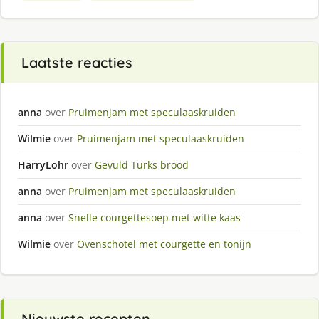
Laatste reacties
anna
over
Pruimenjam met speculaaskruiden
Wilmie
over
Pruimenjam met speculaaskruiden
HarryLohr
over
Gevuld Turks brood
anna
over
Pruimenjam met speculaaskruiden
anna
over
Snelle courgettesoep met witte kaas
Wilmie
over
Ovenschotel met courgette en tonijn
Nieuwste recepten