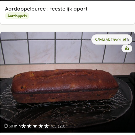
Aardappelpuree : feestelijk apart
Aardappels
Maak favoriet
6
👍
★★★★★
⏱ 60 min
4.5 (20)