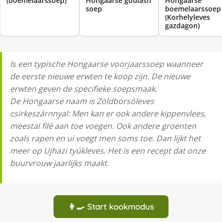
(boemelaarssoep)
Hongaarse goulash
Hongaarse
soep
boemelaarssoep
(Korhelyleves
gazdagon)
Is een typische Hongaarse voorjaarssoep waanneer
de eerste nieuwe erwten te koop zijn. De nieuwe
erwten geven de specifieke soepsmaak.
De Hongaarse naam is Zöldborsóleves
csirkeszárnnyal: Men kan er ook andere kippenvlees,
meestal filé aan toe voegen. Ook andere groenten
zoals rapen en ui voegt men soms toe. Dan lijkt het
meer op Ujhazi tyúkleves. Het is een recept dat onze
buurvrouw jaarlijks maakt.
👩‍🍳 Start kookmodus