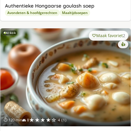
Authentieke Hongaarse goulash soep
Avondeten & hoofdgerechten
Maaltijdsoepen
AI-kok
Maak favoriet
2
👍
★★★★☆
⏱ 120 min
👥 8
4 (1)