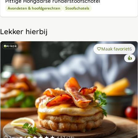
Pittige Hongaarse runderstoofschotel
Avondeten & hoofdgerechten
Stoofschotels
Lekker hierbij
AI-kok
Maak favoriet
6
👍
★★★★★
⏱ 2 min
👥 4
4.57 (28)