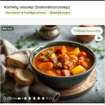
Korhely vissoep (boemelaarssoep)
Avondeten & hoofdgerechten
Maaltijdsoepen
AI-kok
Maak favoriet
6
👍
★★★★★
⏱ 150 min
👥 4
5 (1)