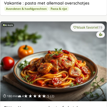
Vakantie : pasta met allemaal overschotjes
Avondeten & hoofdgerechten
Pasta & rijst
AI-kok
Maak favoriet
19
👍
★★★★★
⏱ 180 min
👥 4
5 (2)