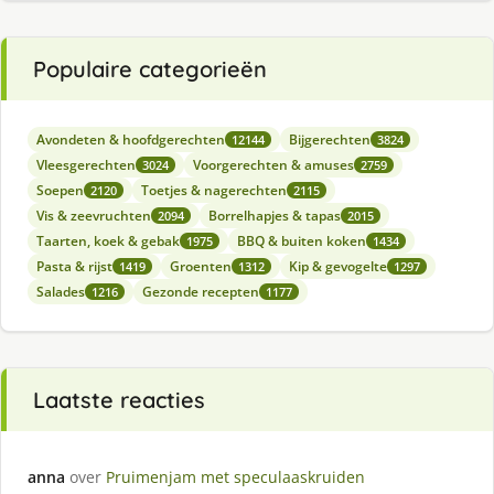
Populaire categorieën
Avondeten & hoofdgerechten
Bijgerechten
12144
3824
Vleesgerechten
Voorgerechten & amuses
3024
2759
Soepen
Toetjes & nagerechten
2120
2115
Vis & zeevruchten
Borrelhapjes & tapas
2094
2015
Taarten, koek & gebak
BBQ & buiten koken
1975
1434
Pasta & rijst
Groenten
Kip & gevogelte
1419
1312
1297
Salades
Gezonde recepten
1216
1177
Laatste reacties
anna
over
Pruimenjam met speculaaskruiden