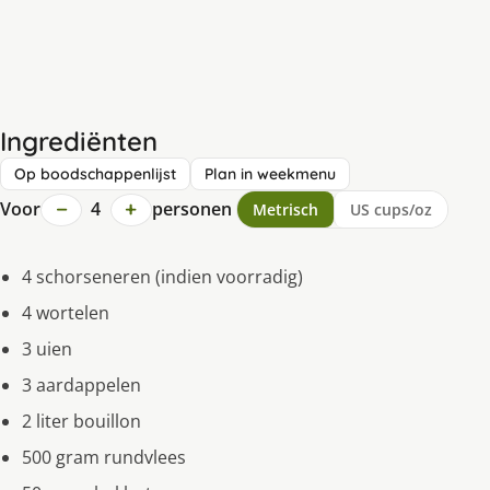
Ingrediënten
Op boodschappenlijst
Plan in weekmenu
−
+
Voor
4
personen
Metrisch
US cups/oz
4 schorseneren (indien voorradig)
4 wortelen
3 uien
3 aardappelen
2 liter bouillon
500 gram rundvlees