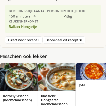
BEREIDINGSTIJD
AANTAL PERSONEN
MOEILIJKHEID
150 minuten
4
Pittig
KEUKEN
HERKOMST
Balkan
Hongarije
Direct naar recept ↓
Beoordeel dit recept ★
Misschien ook lekker
Jota
Korhely vissoep
Klassieke
(boemelaarssoep)
Hongaarse
boemelaarssoep