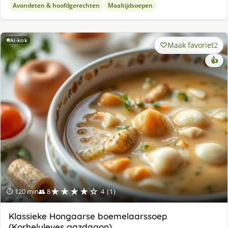
Avondeten & hoofdgerechten
Maaltijdsoepen
AI-kok
Maak favoriet
2
👍
★★★★☆
⏱ 120 min
👥 8
4 (1)
Klassieke Hongaarse boemelaarssoep
(Korhelyleves gazdagon)