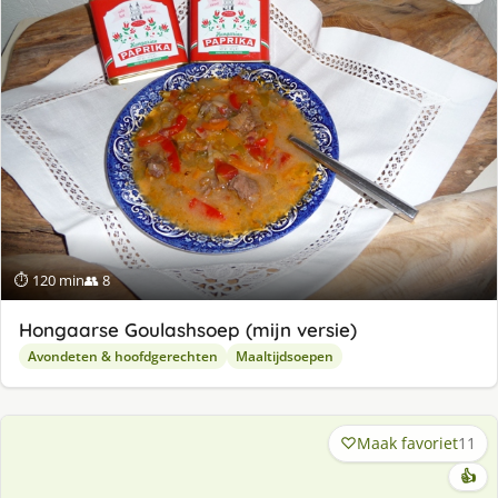
⏱ 120 min
👥 8
Hongaarse Goulashsoep (mijn versie)
Avondeten & hoofdgerechten
Maaltijdsoepen
Maak favoriet
11
👍