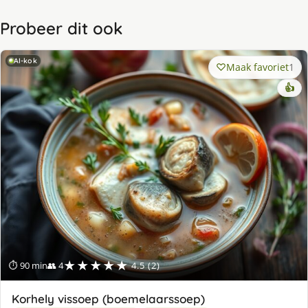
Probeer dit ook
AI-kok
Maak favoriet
1
👍
★★★★★
⏱ 90 min
👥 4
4.5 (2)
Korhely vissoep (boemelaarssoep)