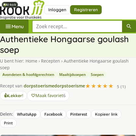
AI-kok
AI-kok
AI-kok
Inloggen
Registreren
Zoek een recept
Menu
Authentieke Hongaarse goulash
soep
U bent hier:
Home
›
Recepten
›
Authentieke Hongaarse goulash
soep
Avondeten & hoofdgerechten
Maaltijdsoepen
Soepen
★★★★★
Recept van
dorpstoerismedorpstoerisme
5 (1)
Maak favoriet
6
👍
Lekker!
Delen:
WhatsApp
Facebook
Pinterest
Kopieer link
Print