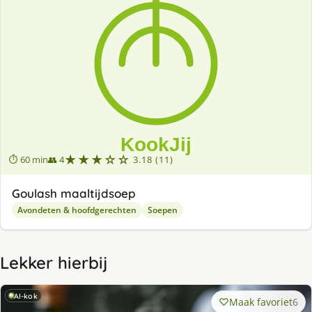
★★★☆☆
⏱ 60 min
👥 4
3.18 (11)
Goulash maaltijdsoep
Avondeten & hoofdgerechten
Soepen
Lekker hierbij
AI-kok
Maak favoriet
6