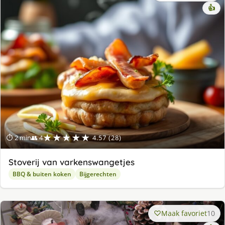
👍
★★★★★
⏱ 2 min
👥 4
4.57 (28)
Stoverij van varkenswangetjes
BBQ & buiten koken
Bijgerechten
Maak favoriet
10