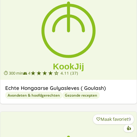
★★★★☆
⏱ 300 min
👥 4
4.11 (37)
Echte Hongaarse Gulyasleves ( Goulash)
Avondeten & hoofdgerechten
Gezonde recepten
Maak favoriet
9
👍