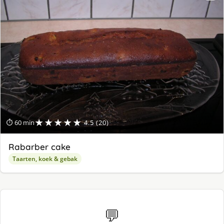
★★★★★
⏱ 60 min
4.5 (20)
Rabarber cake
Taarten, koek & gebak
💬