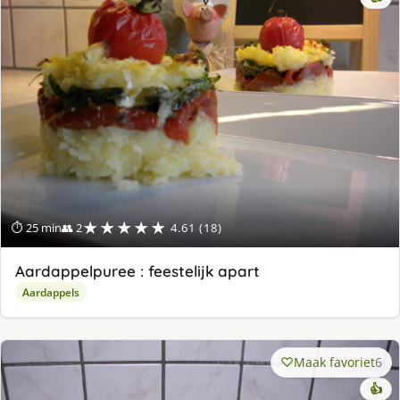
★★★★★
⏱ 25 min
👥 2
4.61 (18)
Aardappelpuree : feestelijk apart
Aardappels
Maak favoriet
6
👍