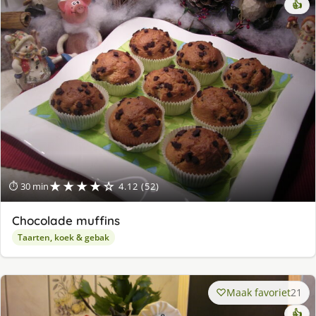
👍
★★★★☆
⏱ 30 min
4.12 (52)
Chocolade muffins
Taarten, koek & gebak
Maak favoriet
21
👍